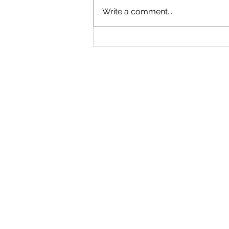
Write a comment...
Pas Dy Vitesh Pushim: Duke gjetu
veten time sërish përmes stilit