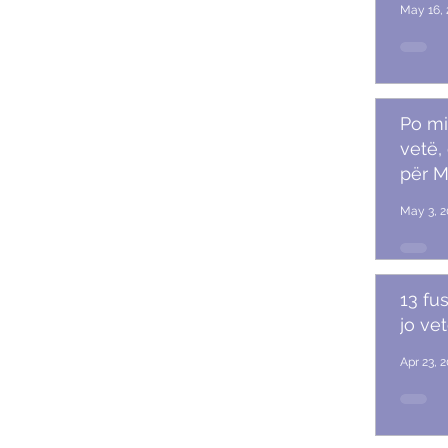
May 16, 
Po mi
vetë,
për M
May 3, 2
13 fu
jo ve
Apr 23, 