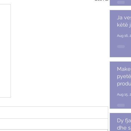
Ja ve
këtë 
Aug 16, 
Makeu
pyetë
produ
Aug 15, 
Dy fja
dhe s