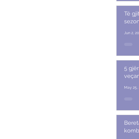
Të gji
sezoni
Jun 2, 2
5 gjër
veçan
May 25, 
Beret
komb