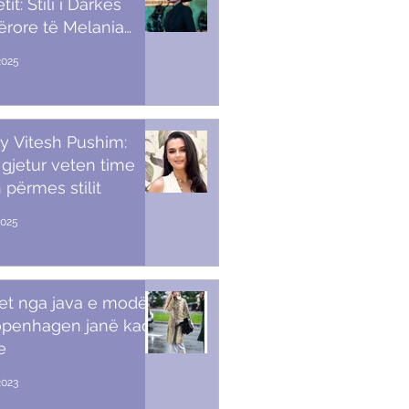
it: Stili i Darkës
ërore të Melania
p
2025
y Vitesh Pushim:
gjetur veten time
 përmes stilit
2025
et nga java e modës
openhagen janë kaq
e
2023