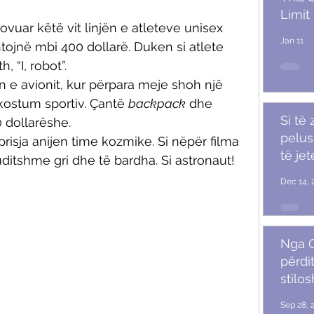
Limit
uar këtë vit linjën e atleteve unisex 
Jan 11
tojnë mbi 400 dollarë. Duken si atlete 
, “I, robot”.
ën e avionit, kur përpara meje shoh një 
ostum sportiv. Çantë 
backpack
 dhe 
Si të
0 dollarëshe.
pelush
prisja anijen time kozmike. Si nëpër filma 
të je
ditshme gri dhe të bardha. Si astronaut!
Dec 14, 
Nga G
përdit
stilo
mash
Sep 28, 