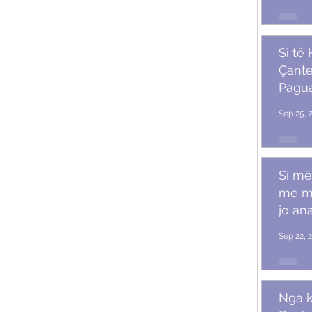
Si të
Çante
Pagu
Marr
Sep 25, 
Si më
me m
jo ana
Sep 22, 
Nga k