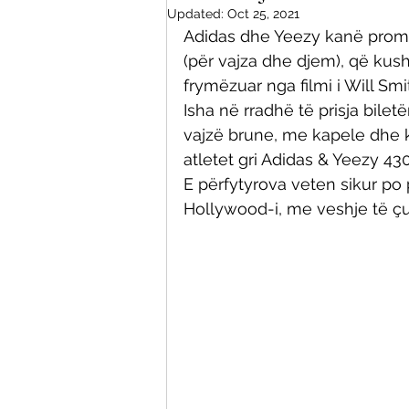
Updated:
Oct 25, 2021
Adidas dhe Yeezy kanë promov
(për vajza dhe djem), që kush
frymëzuar nga filmi i Will Smith
Isha në rradhë të prisja bilet
vajzë brune, me kapele dhe k
atletet gri Adidas & Yeezy 43
E përfytyrova veten sikur po 
Hollywood-i, me veshje të çu