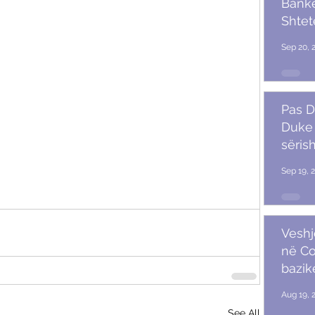
Banket
Shtet
Trum
Sep 20, 
Pas D
Duke 
sërish
Sep 19, 
Veshj
në C
bazik
Aug 19, 
See All