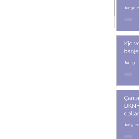
Jun 30, 
r
Kjo v
banje
Jun 13, 
Çanta
DKNY 
dollar
Jun 5, 2