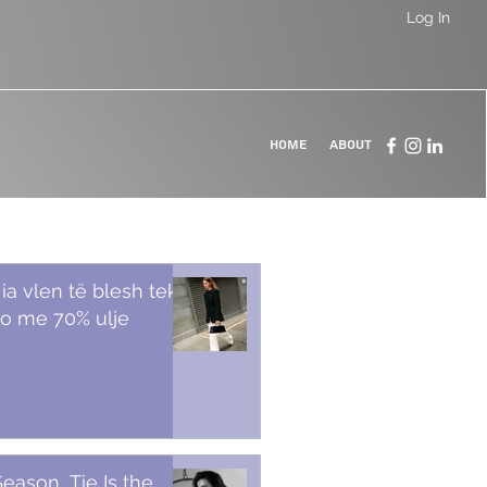
Log In
Home
About
 ia vlen të blesh tek
o me 70% ulje
Season, Tie Is the