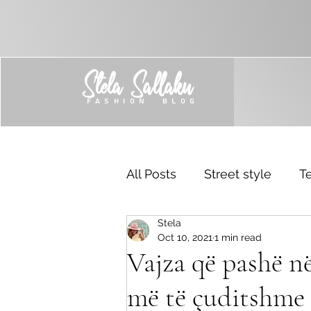
Stela Sallaku
FASHION BLOG
All Posts
Street style
Te
Stela
Trend
Sponsored
Oct 10, 2021
1 min read
Vajza që pashë në
më të çuditshme