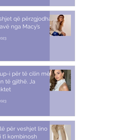
shjet që përzgjodha
javë nga Macy’s
2023
p-i për të cilin më
n të gjithë. Ja
ktet
2023
lë për veshjet lino
i t’i kombinosh