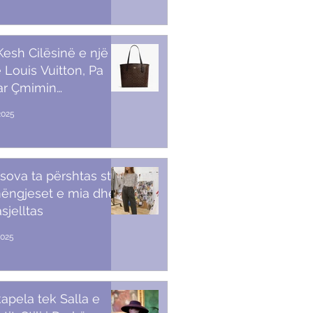
 Kesh Cilësinë e një
 Louis Vuitton, Pa
ar Çmimin
amendës
2025
sova ta përshtas stilin
ëngjeset e mia dhe
sjelltas
2025
apela tek Salla e