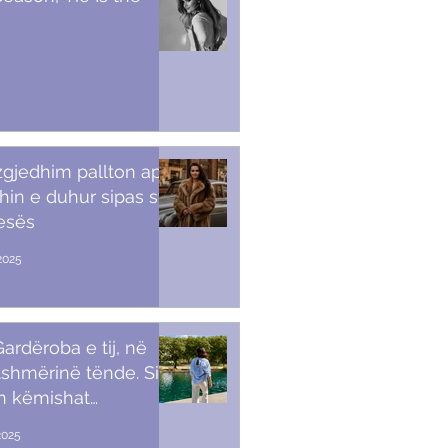
 zgjedhim pallton apo
in e duhur sipas stilit
tesës
2025
ardëroba e tij, në
shmërinë tënde. Si t’i
sh këmishat
kullore
2025