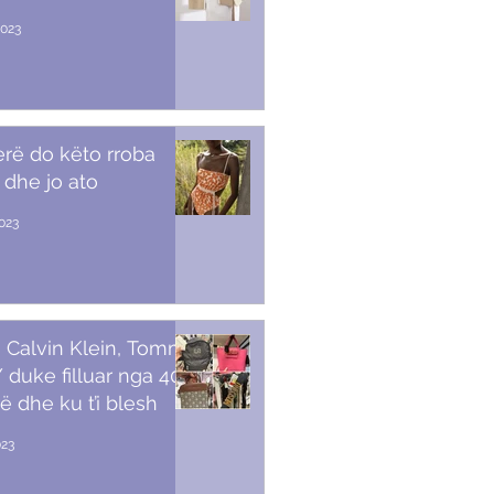
2023
erë do këto rroba
 dhe jo ato
2023
 Calvin Klein, Tommy,
duke filluar nga 40
ë dhe ku t’i blesh
023