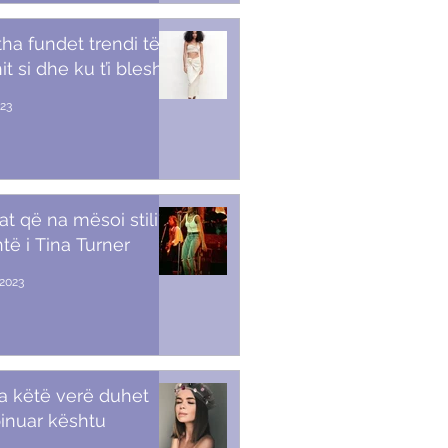
tha fundet trendi të
t si dhe ku t’i blesh
023
at që na mësoi stili i
të i Tina Turner
2023
a këtë verë duhet
inuar kështu