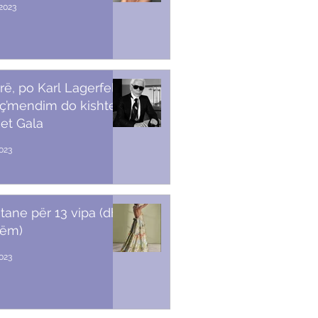
2023
rë, po Karl Lagerfeld
 ç’mendim do kishte
et Gala
023
stane për 13 vipa (dhe
tëm)
2023