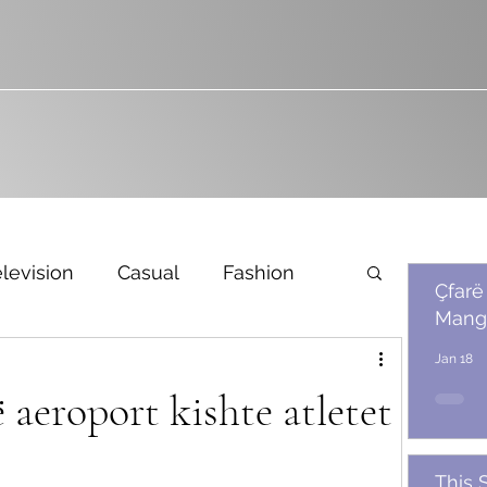
levision
Casual
Fashion
Çfarë
Mang
Bridal
Jan 18
 aeroport kishte atletet
This 