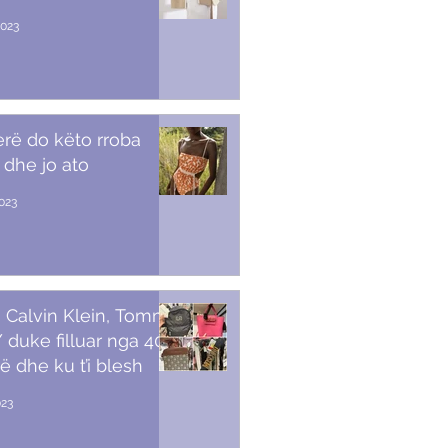
2023
erë do këto rroba
 dhe jo ato
2023
 Calvin Klein, Tommy,
duke filluar nga 40
ë dhe ku t’i blesh
023