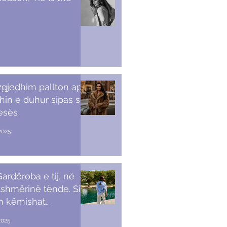
 zgjedhim pallton apo
in e duhur sipas stilit
tesës
2025
ardëroba e tij, në
shmërinë tënde. Si t’i
sh këmishat
kullore
2025