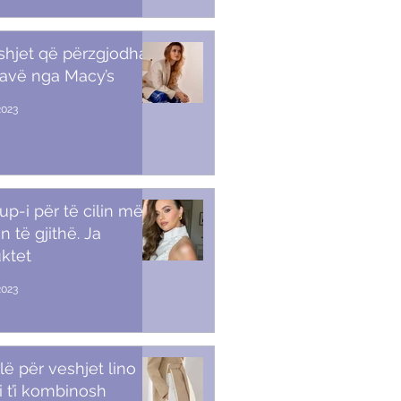
shjet që përzgjodha
javë nga Macy’s
2023
p-i për të cilin më
n të gjithë. Ja
ktet
2023
lë për veshjet lino
i t’i kombinosh