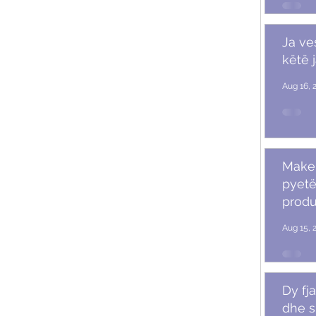
Ja ve
këtë 
Aug 16, 
Makeu
pyetë
produ
Aug 15, 
Dy fja
dhe s