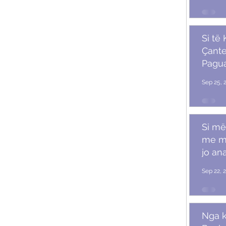
Si të
Çante
Pagu
Marr
Sep 25, 
Si më
me m
jo ana
Sep 22, 
Nga k