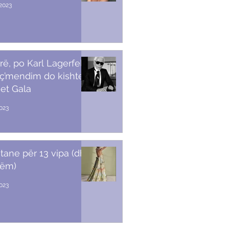
2023
rë, po Karl Lagerfeld
 ç’mendim do kishte
et Gala
023
stane për 13 vipa (dhe
tëm)
2023