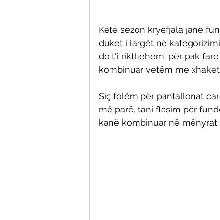
Këtë sezon kryefjala janë fund
duket i largët në kategorizim
do t'i rikthehemi për pak fare 
kombinuar vetëm me xhaketë 
Siç folëm për pantallonat car
më parë, tani flasim për fund
kanë kombinuar në mënyrat e