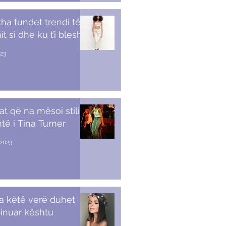
tha fundet trendi të
t si dhe ku t’i blesh
023
at që na mësoi stili i
të i Tina Turner
2023
a këtë verë duhet
inuar kështu