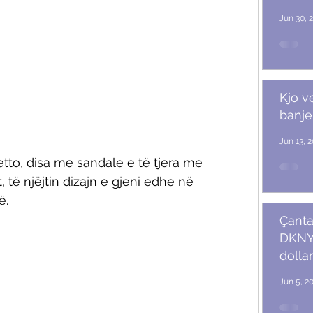
Jun 30, 
Kjo v
banje
Jun 13, 
tto, disa me sandale e të tjera me 
 të njëjtin dizajn e gjeni edhe në 
. 
Çanta
DKNY 
dollar
Jun 5, 2