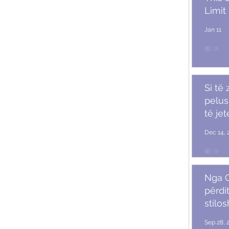
Limit
Jan 11
Si të
pelush
të je
Dec 14, 
Nga G
përdit
stilo
mash
Sep 28, 