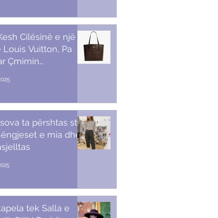
 Kesh Cilësinë e një
 Louis Vuitton, Pa
ar Çmimin
amendës
2025
sova ta përshtas stilin
ëngjeset e mia dhe
sjelltas
2025
apela tek Salla e