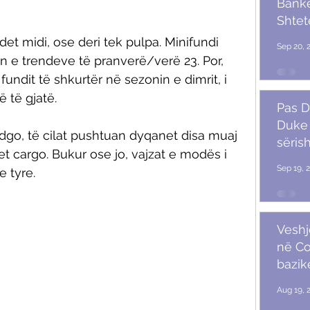
Banket
Shtet
Trum
et midi, ose deri tek pulpa. Minifundi 
Sep 20, 
in e trendeve të pranverë/verë 23. Por, 
fundit të shkurtër në sezonin e dimrit, i 
të gjatë. 
Pas D
Duke 
dgo, të cilat pushtuan dyqanet disa muaj 
sërish
et cargo. Bukur ose jo, vajzat e modës i 
Sep 19, 
 tyre. 
Veshj
në C
bazik
Aug 19, 