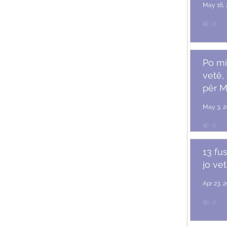
May 16, 
Po mi
vetë,
për M
May 3, 2
13 fu
jo ve
Apr 23, 