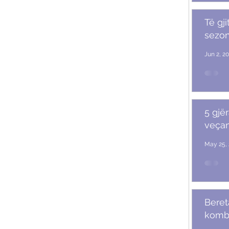
Të gji
sezoni
Jun 2, 2
5 gjër
veçan
May 25, 
Beret
komb