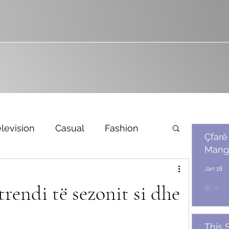
levision
Casual
Fashion
Çfarë
Mang
Bridal
Jan 18
trendi të sezonit si dhe
This 