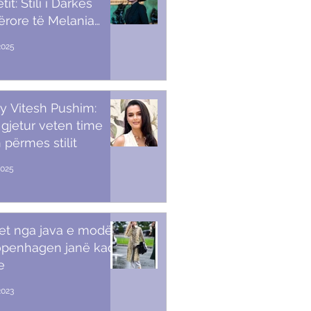
it: Stili i Darkës
ërore të Melania
p
2025
y Vitesh Pushim:
gjetur veten time
 përmes stilit
2025
et nga java e modës
openhagen janë kaq
e
2023