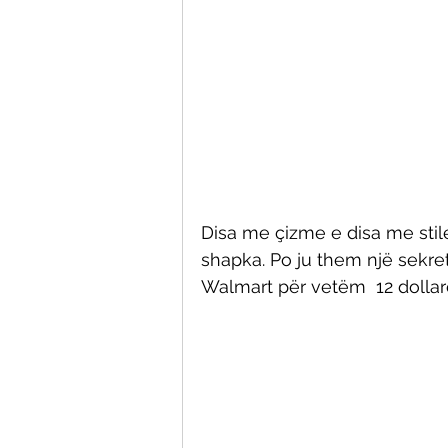
Disa me çizme e disa me stile
shapka. Po ju them një sekret,
Walmart për vetëm  12 dollarë