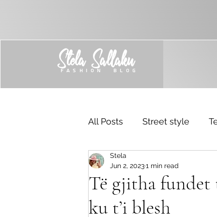
Stela Sallaku
FASHION BLOG
All Posts
Street style
Te
Stela
Trend
Sponsored
Jun 2, 2023
1 min read
Të gjitha fundet 
ku t’i blesh