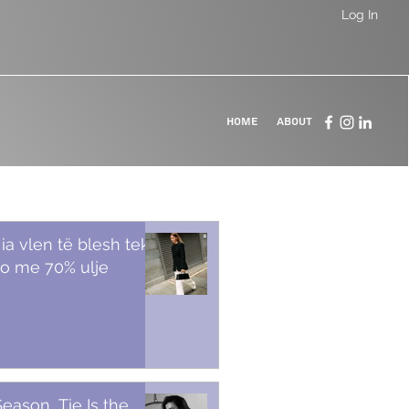
Log In
Home
About
 ia vlen të blesh tek
o me 70% ulje
Season, Tie Is the