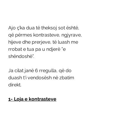
Ajo ç’ka dua të theksoj sot është, 
që përmes kontrasteve, ngjyrave, 
hijeve dhe prerjeve, të luash me 
rrobat e tua pa u ndjerë ”e 
shëndoshë”. 
Ja cilat janë 6 rregulla, që do 
duash t‘i vendosësh në zbatim 
direkt. 
1- Loja e kontrasteve