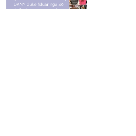
DKNY duke filluar nga 40
dollarë dhe ku t’i blesh
Jun 5, 2023
Të gjitha fundet trendi të
sezonit si dhe ku t’i blesh
Jun 2, 2023
5 gjërat që na mësoi stili i
veçantë i Tina Turner
May 25, 2023