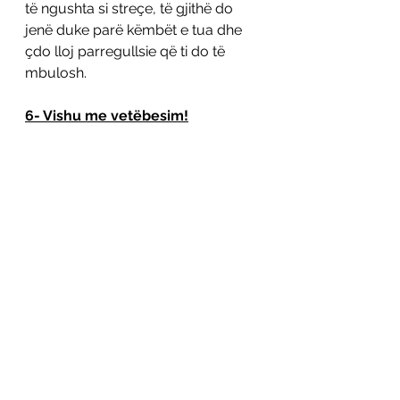
të ngushta si streçe, të gjithë do 
jenë duke parë këmbët e tua dhe 
çdo lloj parregullsie që ti do të 
mbulosh. 
6- Vishu me vetëbesim!