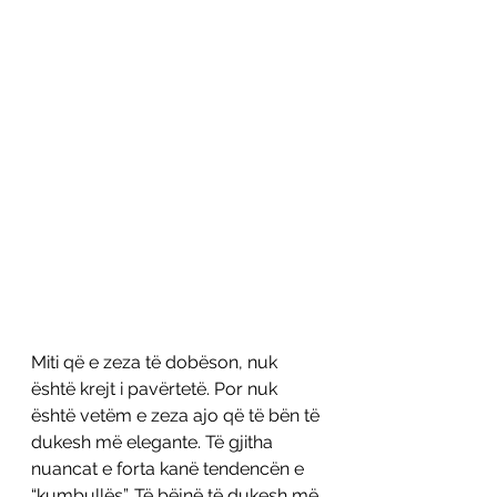
Miti që e zeza të dobëson, nuk 
është krejt i pavërtetë. Por nuk 
është vetëm e zeza ajo që të bën të 
dukesh më elegante. Të gjitha 
nuancat e forta kanë tendencën e 
“kumbullës”. Të bëjnë të dukesh më 