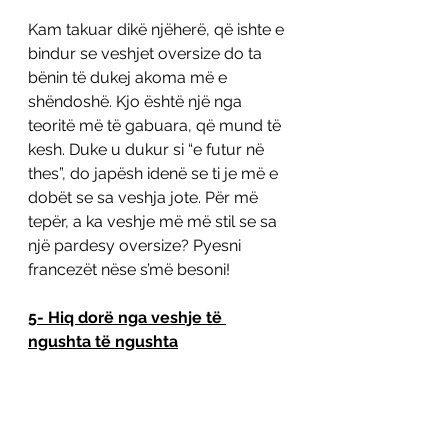
Kam takuar dikë njëherë, që ishte e 
bindur se veshjet oversize do ta 
bënin të dukej akoma më e 
shëndoshë. Kjo është një nga 
teoritë më të gabuara, që mund të 
kesh. Duke u dukur si “e futur në 
thes”, do japësh idenë se ti je më e 
dobët se sa veshja jote. Për më 
tepër, a ka veshje më më stil se sa 
një pardesy oversize? Pyesni 
francezët nëse s’më besoni!
5- Hiq dorë nga veshje të 
ngushta të ngushta