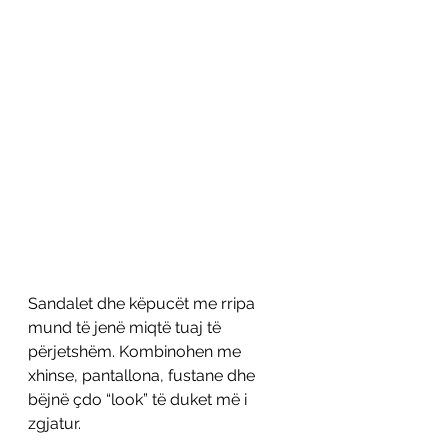
Sandalet dhe këpucët me rripa 
mund të jenë miqtë tuaj të 
përjetshëm. Kombinohen me 
xhinse, pantallona, fustane dhe 
bëjnë çdo “look” të duket më i 
zgjatur. 