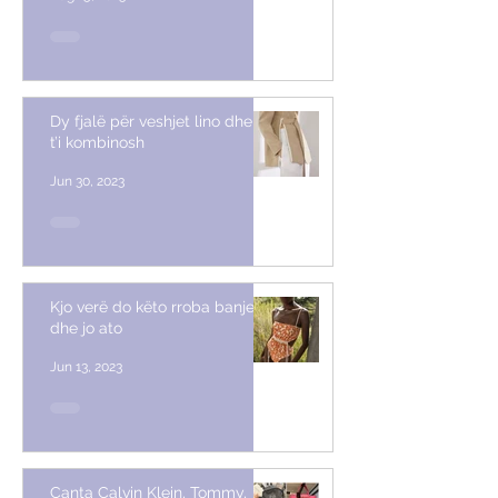
Dy fjalë për veshjet lino dhe si
t’i kombinosh
Jun 30, 2023
Kjo verë do këto rroba banje
dhe jo ato
Jun 13, 2023
Çanta Calvin Klein, Tommy,