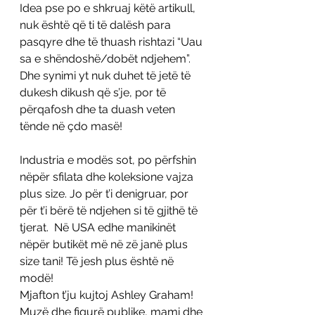
Idea pse po e shkruaj këtë artikull, 
nuk është që ti të dalësh para 
pasqyre dhe të thuash rishtazi “Uau 
sa e shëndoshë/dobët ndjehem”. 
Dhe synimi yt nuk duhet të jetë të 
dukesh dikush që s’je, por të 
përqafosh dhe ta duash veten 
tënde në çdo masë!
Industria e modës sot, po përfshin 
nëpër sfilata dhe koleksione vajza 
plus size. Jo për t’i denigruar, por 
për t’i bërë të ndjehen si të gjithë të 
tjerat.  Në USA edhe manikinët 
nëpër butikët më në zë janë plus 
size tani! Të jesh plus është në 
modë! 
Mjafton t’ju kujtoj Ashley Graham! 
Muzë dhe figurë publike, mami dhe 