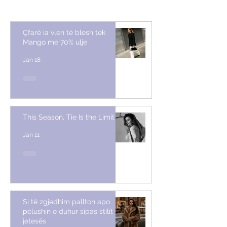
Çfarë ia vlen të blesh tek
Mango me 70% ulje
Jan 18
This Season, Tie Is the Limit
Jan 11
Si të zgjedhim pallton apo
pelushin e duhur sipas stilit të
jetesës