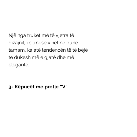
Një nga truket më të vjetra të 
dizajnit, i cili nëse vihet në punë 
tamam, ka atë tendencën të të bëjë 
të dukesh më e gjatë dhe më 
elegante.
3- Këpucët me pretje “V”