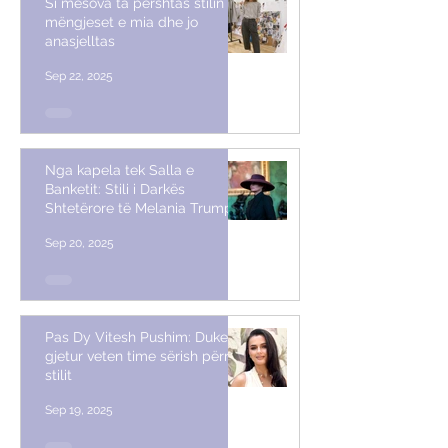
Si mësova ta përshtas stilin me
mëngjeset e mia dhe jo
anasjelltas
Sep 22, 2025
Nga kapela tek Salla e
Banketit: Stili i Darkës
Shtetërore të Melania Trump
Sep 20, 2025
Pas Dy Vitesh Pushim: Duke
gjetur veten time sërish përmes
stilit
Sep 19, 2025