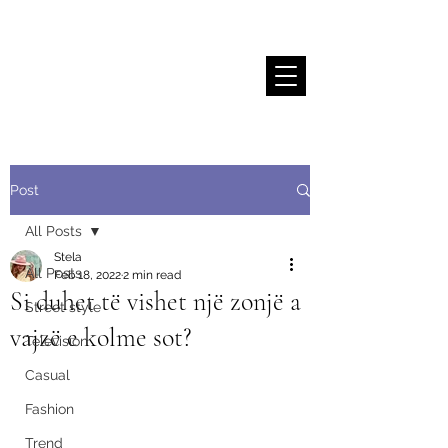
Stela Sallaku
Post
All Posts
Stela
All Posts
Feb 18, 2022
2 min read
Si duhet të vishet një zonjë a
Street style
vajzë e kolme sot?
Television
Casual
Fashion
Trend