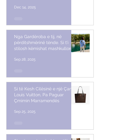
Dec 14, 2025
Nga Gardëroba e tij, në
përditshmërinë tënde. Si t’i
stilosh këmishat mashkullore
Sep 28, 2025
Si të Kesh Cilësinë e një Çante
Louis Vuitton, Pa Paguar
Çmimin Marramendës
Sep 25, 2025