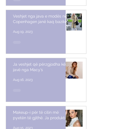
Veshjet nga java e modës në
Copenhagen janë kaq bazike
Aug 19, 2023
Ja veshjet që përzgjodha këtë
javë nga Macy’s
Aug 16, 2023
Makeup-i për të cilin më
pyetën të gjithë. Ja produktet
Aug 15, 2023