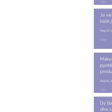
Ja ve
këtë 
Aug 16, 
Makeu
pyetë
produ
Aug 15, 
Dy fja
dhe s