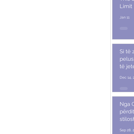
Limit
Jan 11
Si të
pelush
të je
Dec 14, 
Nga G
përdit
stilo
mash
Sep 28, 