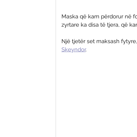
Maska që kam përdorur në foto
zyrtare ka disa të tjera, që kan
Një tjetër set maksash fytyr
Skeyndor
. 