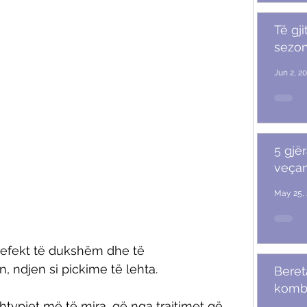
Të gji
sezoni
Jun 2, 2
5 gjër
veçan
May 25, 
 efekt të dukshëm dhe të 
 ndjen si pickime të lehta. 
Beret
komb
typjet më të mira, që nga trajtimet që 