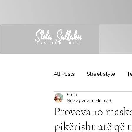
Stela Sallaku
FASHION BLOG
All Posts
Street style
Te
Stela
Trend
Sponsored
Nov 23, 2021
1 min read
Provova 10 maska 
pikërisht atë që 