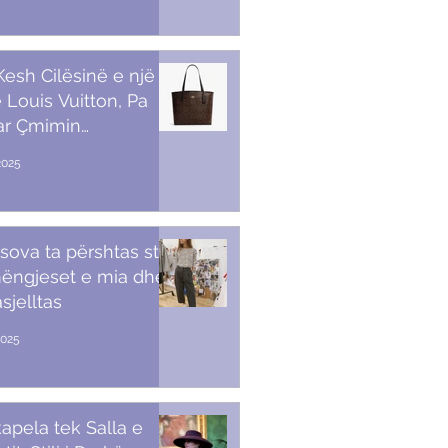
 Kesh Cilësinë e një
 Louis Vuitton, Pa
ar Çmimin
amendës
2025
sova ta përshtas stilin
ëngjeset e mia dhe
sjelltas
2025
apela tek Salla e