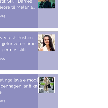
it: Stili i Darkës
ërore të Melania
p
2025
y Vitesh Pushim:
gjetur veten time
 përmes stilit
2025
et nga java e modës
openhagen janë kaq
e
2023