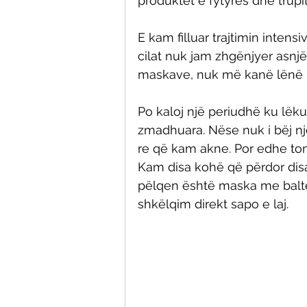
produktet e fytyrës dhe trupit
E kam filluar trajtimin inten
cilat nuk jam zhgënjyer asnj
maskave, nuk më kanë lënë 
Po kaloj një periudhë ku lëk
zmadhuara. Nëse nuk i bëj një
re që kam akne. Por edhe to
Kam disa kohë që përdor disa
pëlqen është maska me baltë 
shkëlqim direkt sapo e laj. 