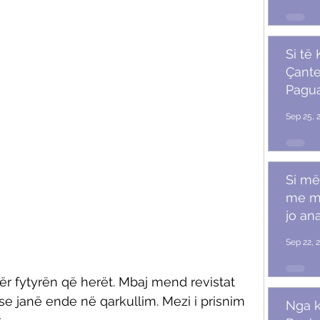
Si të
Çante
Pagu
Marr
Sep 25, 
Si më
me m
jo ana
Sep 22, 
për fytyrën që herët. Mbaj mend revistat 
e janë ende në qarkullim. Mezi i prisnim 
Nga k