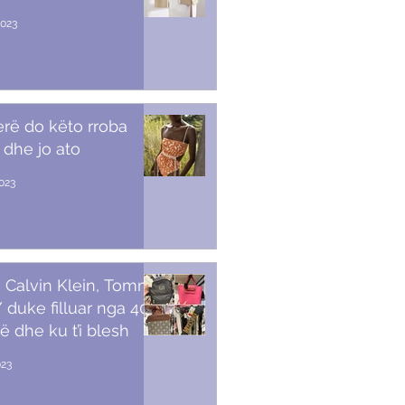
2023
erë do këto rroba
 dhe jo ato
2023
 Calvin Klein, Tommy,
duke filluar nga 40
ë dhe ku t’i blesh
023