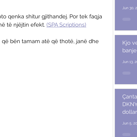
Jun 30, 
 qenka shitur gjithandej. Por tek faqja 
ë të njëjtin efekt. 
(SPA Scriptions)
e, që bën tamam atë që thotë, janë dhe 
Kjo v
banje
Jun 13, 
Çanta
DKNY 
dollar
Jun 5, 2