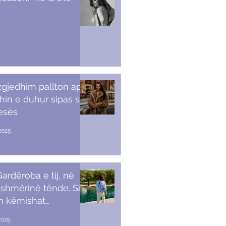
 zgjedhim pallton apo
in e duhur sipas stilit
tesës
2025
ardëroba e tij, në
shmërinë tënde. Si t’i
sh këmishat
kullore
2025