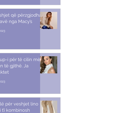
shjet që përzgjodha
javë nga Macy’s
2023
p-i për të cilin më
n të gjithë. Ja
ktet
2023
lë për veshjet lino
i t’i kombinosh