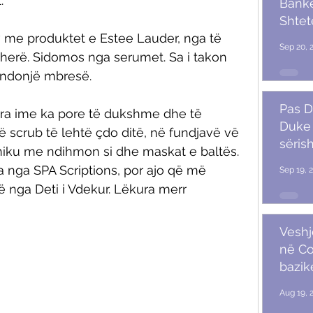
. 
Banket
Shtet
Trum
siv me produktet e Estee Lauder, nga të 
Sep 20, 
ëherë. Sidomos nga serumet. Sa i takon 
ndonjë mbresë. 
Pas D
ura ime ka pore të dukshme dhe të 
Duke 
 scrub të lehtë çdo ditë, në fundjavë vë 
sërish
niku me ndihmon si dhe maskat e baltës. 
 nga SPA Scriptions, por ajo që më 
Sep 19, 
nga Deti i Vdekur. Lëkura merr 
Veshj
në C
bazik
Aug 19, 