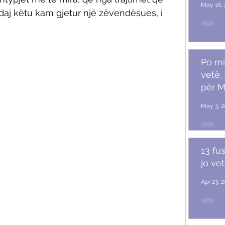
May 16, 
j këtu kam gjetur një zëvendësues, i 
Po mi
vetë,
për M
May 3, 2
13 fu
jo ve
Apr 23, 