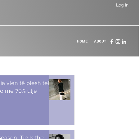
Log In
Home
About
 ia vlen të blesh tek
o me 70% ulje
Season, Tie Is the