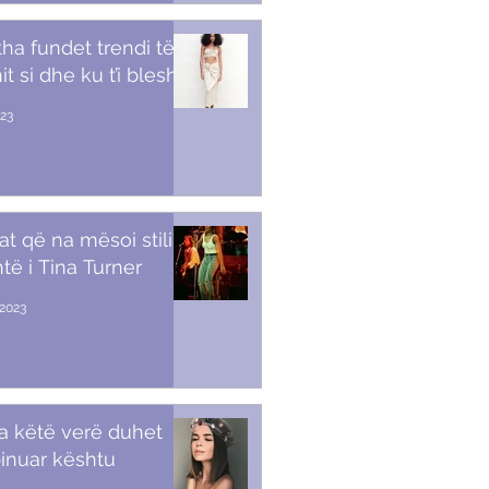
tha fundet trendi të
t si dhe ku t’i blesh
023
at që na mësoi stili i
të i Tina Turner
2023
a këtë verë duhet
inuar kështu