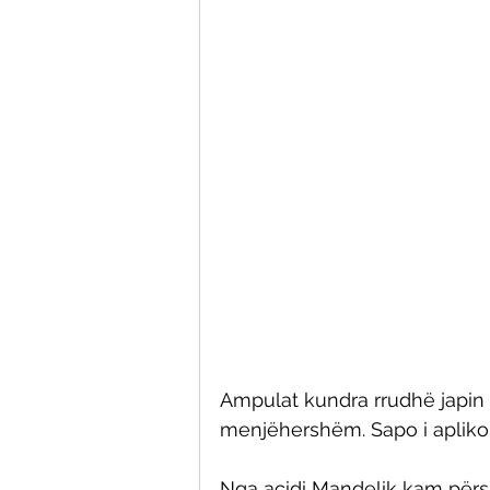
Ampulat kundra rrudhë japin
menjëhershëm. Sapo i aplikon,
Nga acidi Mandelik kam përsh