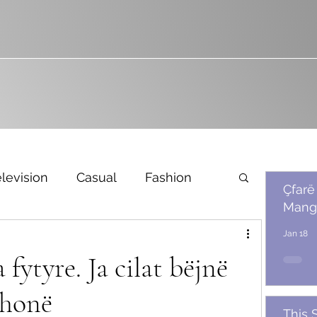
levision
Casual
Fashion
Çfarë
Mang
Bridal
Jan 18
fytyre. Ja cilat bëjnë
thonë
This 