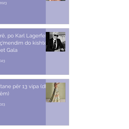
2023
rë, po Karl Lagerfeld
 ç’mendim do kishte
et Gala
023
stane për 13 vipa (dhe
tëm)
2023