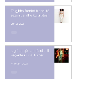
Të gjitha fundet trendi të
sezonit si dhe ku t’i blesh
Jun 2, 2023
5 gjërat që na mësoi stili i
veçantë i Tina Turner
May 25, 2023
Bereta këtë verë duhet
kombinuar kështu
May 16, 2023