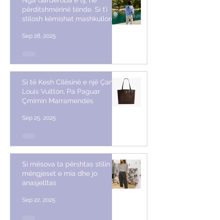
përditshmërinë tënde. Si t’i
stilosh këmishat mashkullore
Sep 28, 2025
Si të Kesh Cilësinë e një Çante
Louis Vuitton, Pa Paguar
Çmimin Marramendës
Sep 25, 2025
Si mësova ta përshtas stilin me
mëngjeset e mia dhe jo
anasjelltas
Sep 22, 2025