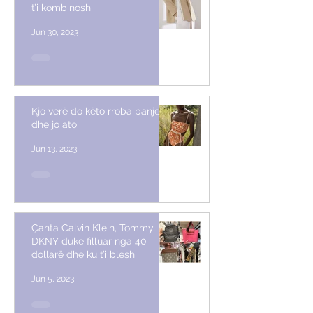
t’i kombinosh
Jun 30, 2023
Kjo verë do këto rroba banje
dhe jo ato
Jun 13, 2023
Çanta Calvin Klein, Tommy,
DKNY duke filluar nga 40
dollarë dhe ku t’i blesh
Jun 5, 2023