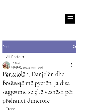
Stela Sallaku
Post
All Posts
Stela
All Posts
Nov 6, 2021
1 min read
Për Violën, Danjelën dhe
Street style
Besën që më pyetën. Ja disa
Television
sugjerime se ç’të veshësh për
Casual
pushimet dimërore
Fashion
Trend