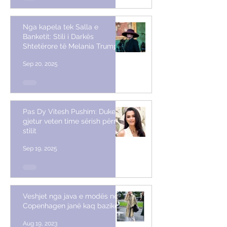
Nga kapela tek Salla e
Banketit: Stili i Darkës
Shtetërore të Melania Trump
Sep 20, 2025
Pas Dy Vitesh Pushim: Duke
gjetur veten time sërish përmes
stilit
Sep 19, 2025
Veshjet nga java e modës në
Copenhagen janë kaq bazike
Aug 19, 2023