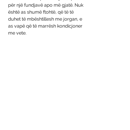
për një fundjavë apo më gjatë. Nuk 
është as shumë ftohtë, që të të 
duhet të mbështillesh me jorgan, e 
as vapë që të marrësh kondicjoner 
me vete. 