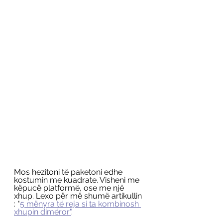
Mos hezitoni të paketoni edhe 
kostumin me kuadrate. Visheni me 
këpucë platformë, ose me një 
xhup. Lexo për më
shumë artikullin 
: "
5 mënyra të reja si ta kombinosh 
xhupin dimëror"
. 