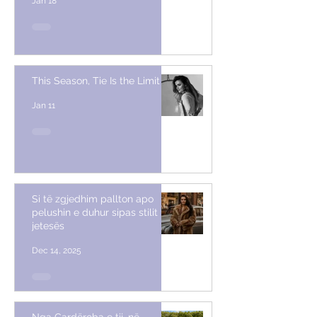
Jan 18
This Season, Tie Is the Limit
Jan 11
Si të zgjedhim pallton apo
pelushin e duhur sipas stilit të
jetesës
Dec 14, 2025
Nga Gardëroba e tij, në