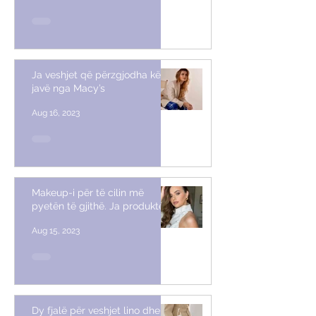
Ja veshjet që përzgjodha këtë
javë nga Macy’s
Aug 16, 2023
Makeup-i për të cilin më
pyetën të gjithë. Ja produktet
Aug 15, 2023
Dy fjalë për veshjet lino dhe si