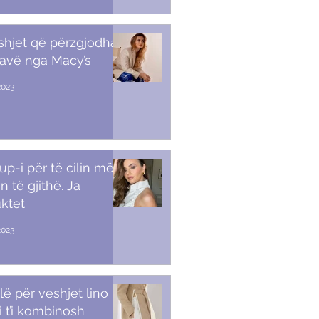
shjet që përzgjodha
javë nga Macy’s
2023
p-i për të cilin më
n të gjithë. Ja
ktet
2023
lë për veshjet lino
i t’i kombinosh