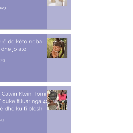
2023
erë do këto rroba
 dhe jo ato
2023
 Calvin Klein, Tommy,
duke filluar nga 40
ë dhe ku t’i blesh
023