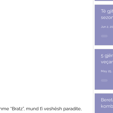
Të gji
sezoni
Jun 2, 2
5 gjër
veçan
May 25, 
Beret
komb
me “Bratz”, mund t’i veshësh paradite, 