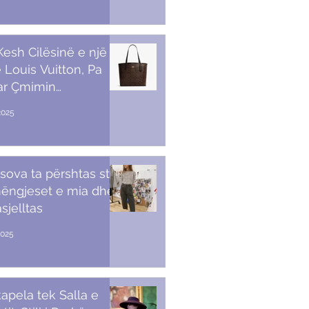
 Kesh Cilësinë e një
 Louis Vuitton, Pa
ar Çmimin
amendës
2025
sova ta përshtas stilin
ëngjeset e mia dhe
sjelltas
2025
apela tek Salla e