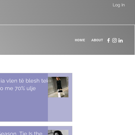
Log In
Home
About
 ia vlen të blesh tek
o me 70% ulje
Season, Tie Is the