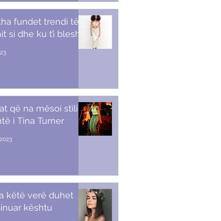
tha fundet trendi të
t si dhe ku t’i blesh
023
at që na mësoi stili i
të i Tina Turner
2023
a këtë verë duhet
inuar kështu