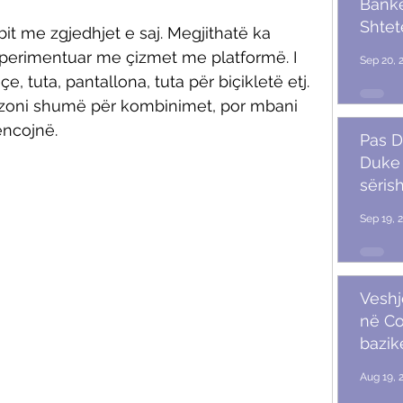
Banket
Shtet
it me zgjedhjet e saj. Megjithatë ka 
Trum
perimentuar me çizmet me platformë. I 
Sep 20, 
, tuta, pantallona, tuta për biçikletë etj. 
oni shumë për kombinimet, por mbani 
encojnë. 
Pas D
Duke 
sërish
Sep 19, 
Veshj
në C
bazik
Aug 19, 