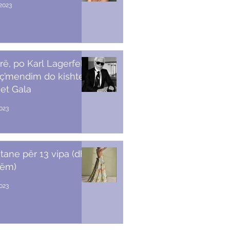
2023
rë, po Karl Lagerfeld
 ç’mendim do kishte
et Gala
023
stane për 13 vipa (dhe
tëm)
2023