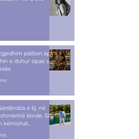
 zgjedhim pallton apo
in e duhur sipas stilit
tesës
2025
ardëroba e tij, në
shmërinë tënde. Si t’i
sh këmishat
kullore
2025