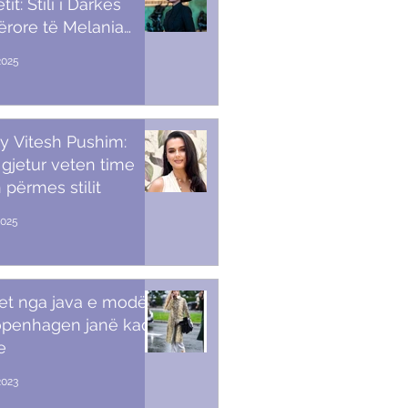
it: Stili i Darkës
ërore të Melania
p
2025
y Vitesh Pushim:
gjetur veten time
 përmes stilit
2025
et nga java e modës
openhagen janë kaq
e
2023