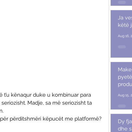
Ja ve
këtë 
Aug 16, 
Makeu
pyetë
produ
të t’u kënaqur duke u kombinuar para 
Aug 15, 
eriozisht. Madje, sa më seriozisht ta 
. 
j për përditshmëri këpucët me platformë? 
Dy fja
dhe s