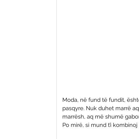
Moda, në fund të fundit, ësh
pasqyre. Nuk duhet marrë aq s
marrësh, aq më shumë gabon
Po mirë, si mund t’i kombino