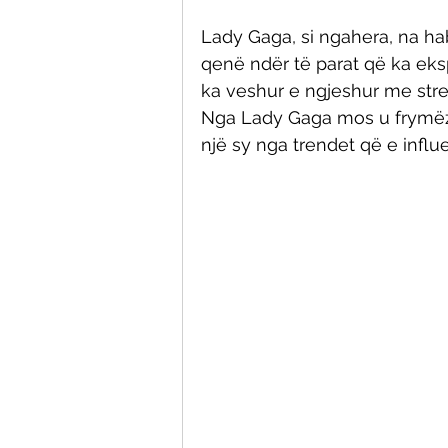
Lady Gaga, si ngahera, na hab
qenë ndër të parat që ka eks
ka veshur e ngjeshur me streçe
Nga Lady Gaga mos u frymëz
një sy nga trendet që e influ