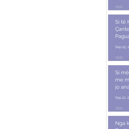
Si të
Çante
Pagu
Marr
Sep 25, 
Si më
me m
jo ana
Sep 22, 
Nga k