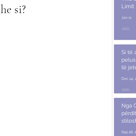
he si?
Limit
Jan 11
Si të
pelush
të je
Dec 14, 
Nga G
përdit
stilo
mash
Sep 28, 