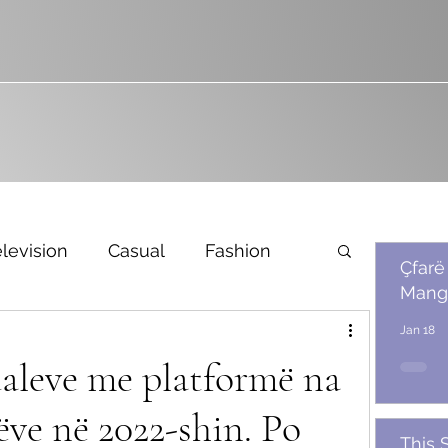
levision
Casual
Fashion
Çfarë
Mang
Bridal
Jan 18
daleve me platformë na
ëve në 2022-shin. Po
This 