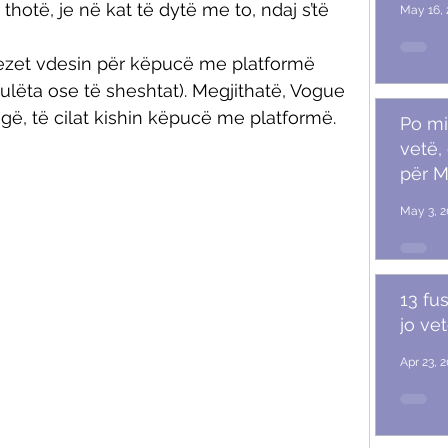
hotë, je në kat të dytë me to, ndaj s’të 
May 16, 
ncezet vdesin për këpucë me platformë 
 ulëta ose të sheshtat). Megjithatë, Vogue 
ugë, të cilat kishin këpucë me platformë. 
Po mi
vetë,
për M
May 3, 2
13 fu
jo ve
Apr 23, 