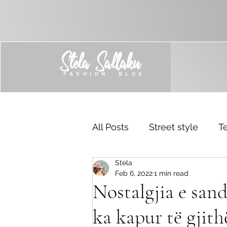
Stela Sallaku
FASHION BLOG
All Posts
Street style
Te
Stela
Trend
Sponsored
Feb 6, 2022
1 min read
Nostalgjia e san
ka kapur të gjith