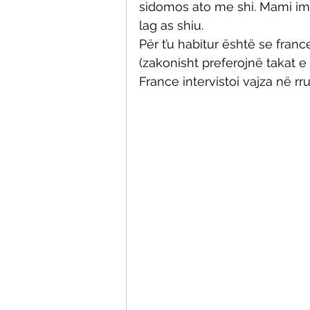
sidomos ato me shi. Mami im t
lag as shiu. 
Për t’u habitur është se fra
(zakonisht preferojnë takat e
France intervistoi vajza në rr