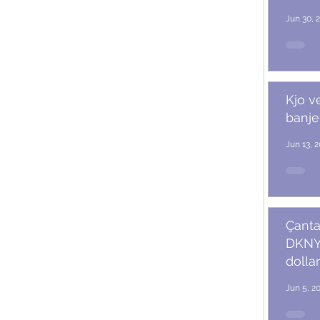
Jun 30, 
Kjo v
banje
Jun 13, 
Çanta
DKNY 
dollar
Jun 5, 2