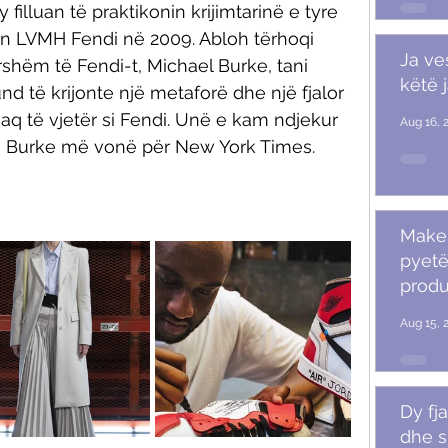
filluan të praktikonin krijimtarinë e tyre 
ën LVMH Fendi në 2009. Abloh tërhoqi 
Ja ve
hëm të Fendi-t, Michael Burke, tani 
këtë 
und të krijonte një metaforë dhe një fjalor 
kaq të vjetër si Fendi. Unë e kam ndjekur 
Aug 16, 
tha Burke më vonë për New York Times.
Makeu
pyetë
produ
Aug 15, 
Dy fja
dhe s