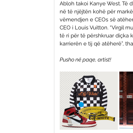
Abloh takoi Kanye West. Të dy 
në të njëjtën kohë për mark
vëmendjen e CEOs së atëhers
CEO i Louis Vuitton. “Virgil m
të ri për të përshkruar diçka 
karrierën e tij që atëherë”, 
Pusho në paqe, artist!