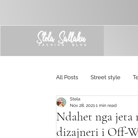
Stela Sallaku
FASHION BLOG
All Posts
Street style
Te
Stela
Trend
Sponsored
Nov 28, 2021
1 min read
Ndahet nga jeta 
dizajneri i Off-W