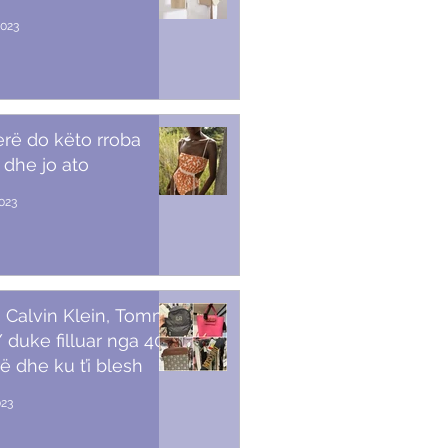
2023
erë do këto rroba
 dhe jo ato
2023
 Calvin Klein, Tommy,
duke filluar nga 40
ë dhe ku t’i blesh
023