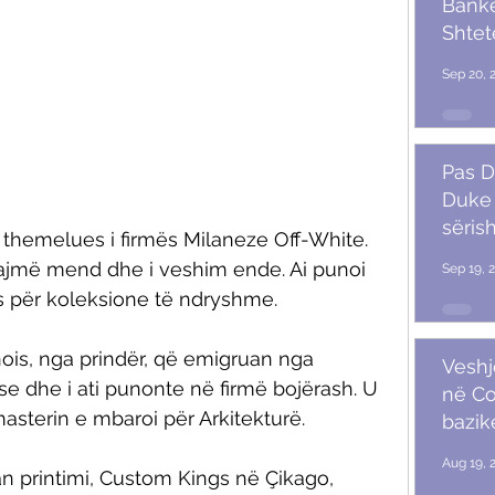
Banket
Shtet
Trum
Sep 20, 
Pas D
Duke 
sërish
dhe themelues i firmës Milaneze Off-White. 
bajmë mend dhe i veshim ende. Ai punoi 
Sep 19, 
s për koleksione të ndryshme. 
inois, nga prindër, që emigruan nga 
Veshj
e dhe i ati punonte në firmë bojërash. U 
në C
asterin e mbaroi për Arkitekturë. 
bazik
Aug 19, 
 printimi, Custom Kings në Çikago, 