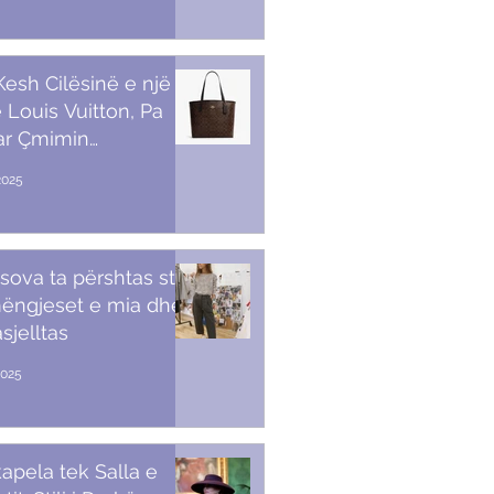
 Kesh Cilësinë e një
 Louis Vuitton, Pa
ar Çmimin
amendës
2025
sova ta përshtas stilin
ëngjeset e mia dhe
sjelltas
2025
apela tek Salla e