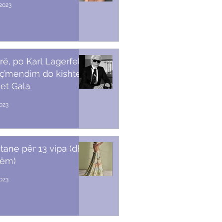
2023
rë, po Karl Lagerfeld
 ç’mendim do kishte
et Gala
023
stane për 13 vipa (dhe
tëm)
2023