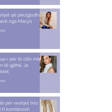
shjet që përzgjodha
javë nga Macy’s
2023
p-i për të cilin më
n të gjithë. Ja
ktet
2023
lë për veshjet lino
i t’i kombinosh