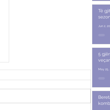
Të gji
sezoni
Jun 2, 2
5 gjër
veçan
May 25, 
Beret
komb