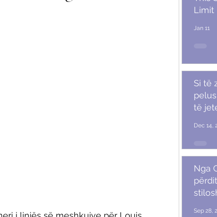
Limit
Jan 11
Si të
pelush
të je
Dec 14, 
Nga G
përdit
stilo
mash
Sep 28, 
jneri i linjës së meshkujve për Louis 