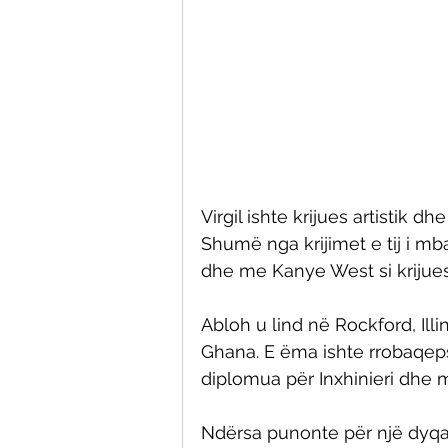
Virgil ishte krijues artistik 
Shumë nga krijimet e tij i m
dhe me Kanye West si krijue
Abloh u lind në Rockford, Ill
Ghana. E ëma ishte rrobaqeps
diplomua për Inxhinieri dhe m
Ndërsa punonte për një dyqan