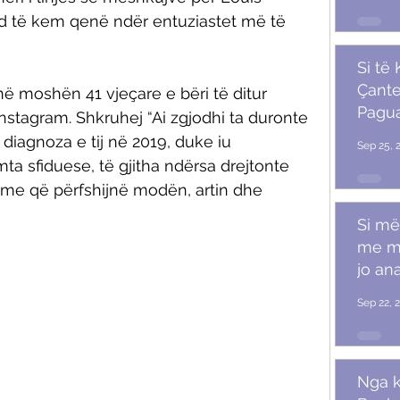
d të kem qenë ndër entuziastet më të 
Si të
Çante
në moshën 41 vjeçare e bëri të ditur 
Pagu
 Instagram. Shkruhej 
“Ai zgjodhi ta duronte 
Marr
a diagnoza e tij në 2019, duke iu 
Sep 25, 
ta sfiduese, të gjitha ndërsa drejtonte 
shme që përfshijnë modën, artin dhe 
Si më
me m
jo ana
Sep 22, 
Nga k