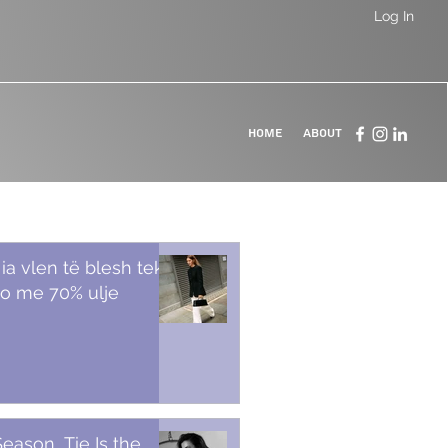
Log In
Home
About
 ia vlen të blesh tek
o me 70% ulje
Season, Tie Is the