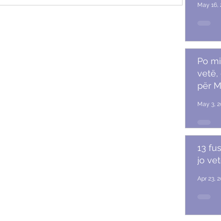
me
May 16, 
Po mi
vetë,
për M
May 3, 2
13 fu
jo ve
Apr 23, 