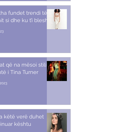
tha fundet trendi të
t si dhe ku t’i blesh
023
at që na mësoi stili i
të i Tina Turner
2023
a këtë verë duhet
inuar kështu