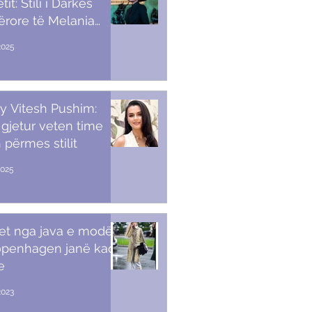
it: Stili i Darkës
ërore të Melania
p
2025
y Vitesh Pushim:
gjetur veten time
 përmes stilit
2025
et nga java e modës
openhagen janë kaq
e
2023