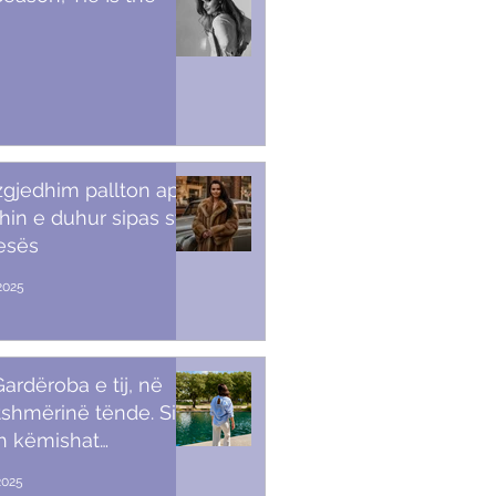
 zgjedhim pallton apo
in e duhur sipas stilit
tesës
2025
ardëroba e tij, në
shmërinë tënde. Si t’i
sh këmishat
kullore
2025