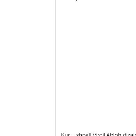
Kur u shpall Virgil Abloh diza