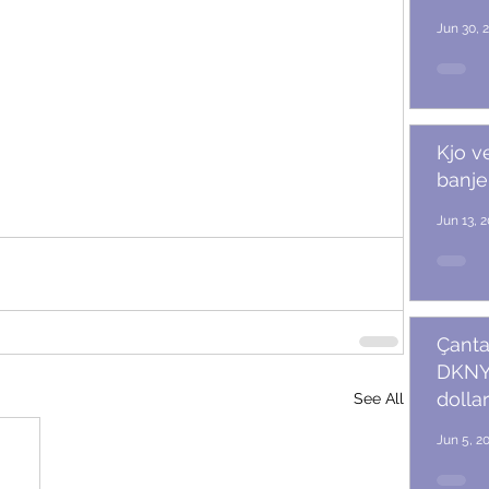
Jun 30, 
Kjo v
banje
Jun 13, 
Çanta
DKNY 
dollar
See All
Jun 5, 2