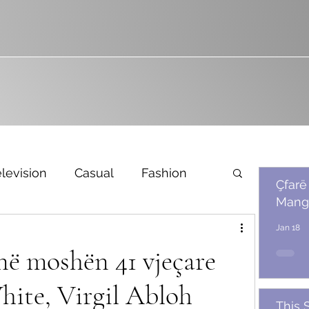
levision
Casual
Fashion
Çfarë
Mang
Bridal
Jan 18
në moshën 41 vjeçare
hite, Virgil Abloh
This 