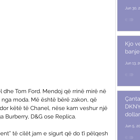
Jun 30, 
Kjo v
banje
Jun 13, 
 dhe Tom Ford. Mendoj që rrinë mirë në 
Çanta
n nga moda. Më është bërë zakon, që 
DKNY 
dor këtë të Chanel, nëse kam veshur një 
dollar
ga Burberry, D&G ose Replica. 
Jun 5, 2
t” të cilët jam e sigurt që do t’i pëlqesh 