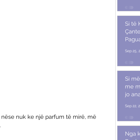
Si të
Çante
Pagu
Marr
Sep 25, 
Si më
me m
jo ana
Sep 22, 
 nëse nuk ke një parfum të mirë, më 
 
Nga k