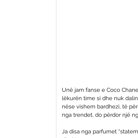
Unë jam fanse e Coco Chanel
lëkurën time si dhe nuk dali
nëse vishem bardhezi, të për
nga trendet, do përdor një n
Ja disa nga parfumet “statemen