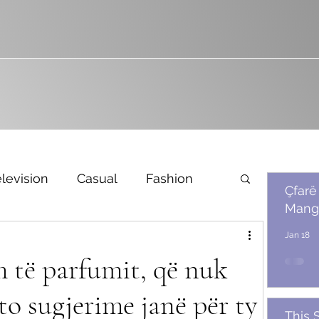
levision
Casual
Fashion
Çfarë
Mang
Bridal
Jan 18
m të parfumit, që nuk
to sugjerime janë për ty
This 