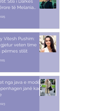
it: Stili i Darkës
ërore të Melania
p
2025
y Vitesh Pushim:
gjetur veten time
 përmes stilit
2025
et nga java e modës
openhagen janë kaq
e
2023