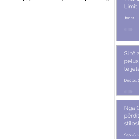
Limit
Jan 11
Si të
pelush
të je
Dec 14, 
Nga G
përdit
stilo
mash
Sep 28, 