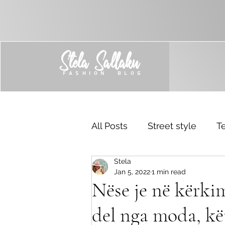
Stela Sallaku
FASHION BLOG
All Posts
Street style
Te
Stela
Trend
Sponsored
Jan 5, 2022
1 min read
Nëse je në kërki
del nga moda, kë