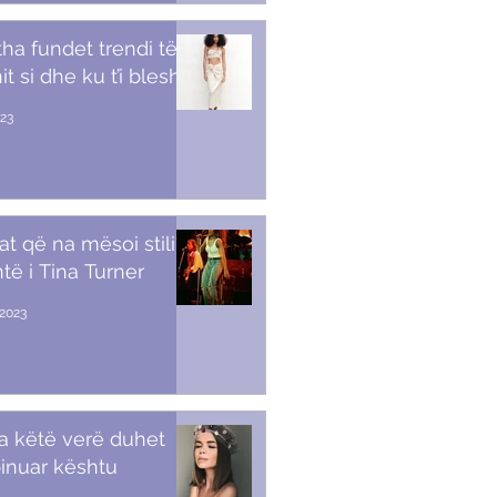
tha fundet trendi të
t si dhe ku t’i blesh
023
at që na mësoi stili i
të i Tina Turner
2023
a këtë verë duhet
inuar kështu