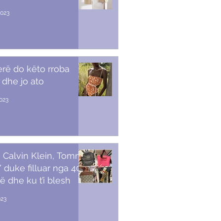
2023
erë do këto rroba
 dhe jo ato
2023
 Calvin Klein, Tommy,
duke filluar nga 40
ë dhe ku t’i blesh
023