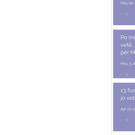
May 16, 
Po mi
vetë,
për M
May 3, 2
13 fu
jo ve
Apr 23, 