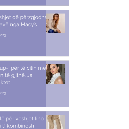
shjet që përzgjodha
javë nga Macy’s
2023
p-i për të cilin më
n të gjithë. Ja
ktet
2023
lë për veshjet lino
i t’i kombinosh