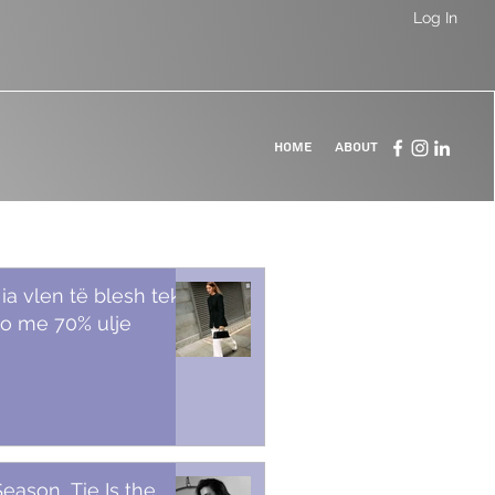
Log In
Home
About
 ia vlen të blesh tek
o me 70% ulje
Season, Tie Is the