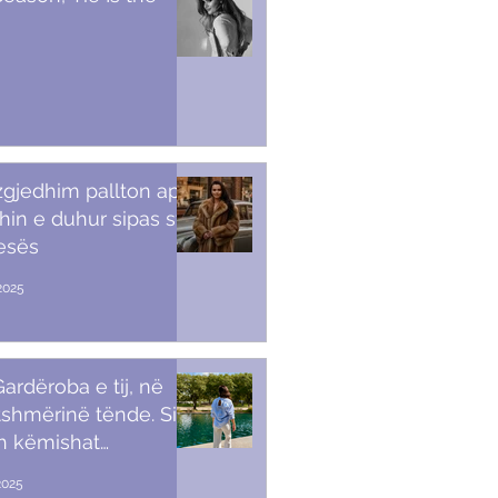
 zgjedhim pallton apo
in e duhur sipas stilit
tesës
2025
ardëroba e tij, në
shmërinë tënde. Si t’i
sh këmishat
kullore
2025