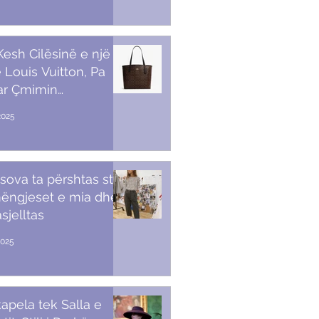
 Kesh Cilësinë e një
 Louis Vuitton, Pa
ar Çmimin
amendës
2025
sova ta përshtas stilin
ëngjeset e mia dhe
sjelltas
2025
apela tek Salla e