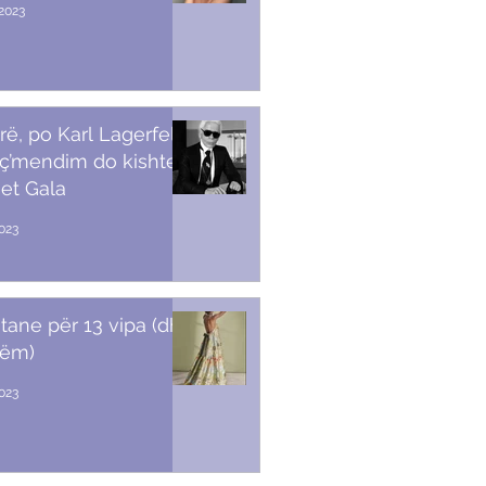
2023
rë, po Karl Lagerfeld
 ç’mendim do kishte
et Gala
023
stane për 13 vipa (dhe
tëm)
2023