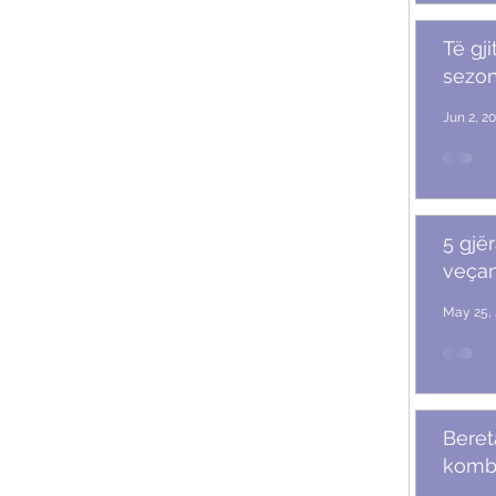
Të gji
sezoni
Jun 2, 2
5 gjër
veçan
May 25, 
Beret
komb