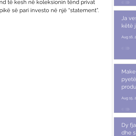
nd të kesh në koleksionin tënd privat 
kë së pari investo në një “statement”. 
Ja ve
këtë 
Aug 16, 
Makeu
pyetë
produ
Aug 15, 
Dy fja
dhe s