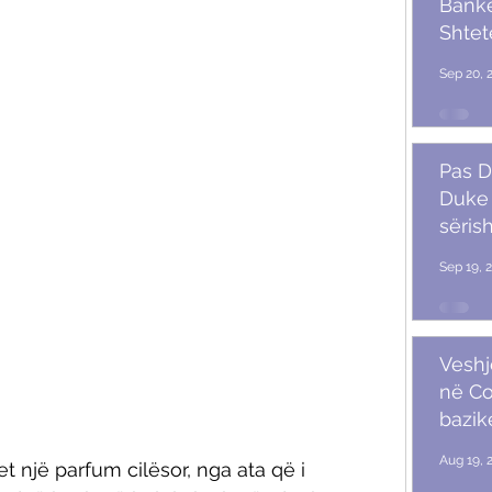
Banket
Shtet
Trum
Sep 20, 
Pas D
Duke 
sërish
Sep 19, 
Veshj
në C
bazik
Aug 19, 
t një parfum cilësor, nga ata që i 