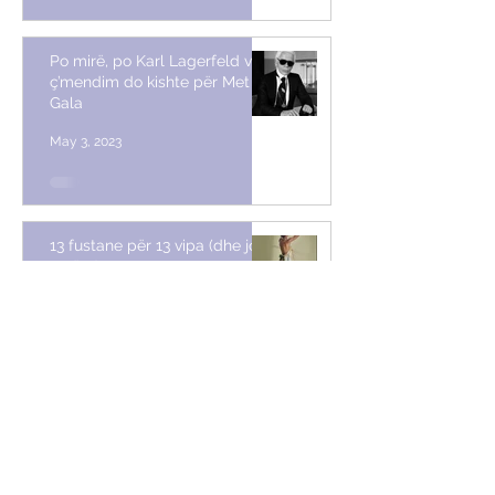
Po mirë, po Karl Lagerfeld vetë,
ç’mendim do kishte për Met
Gala
May 3, 2023
13 fustane për 13 vipa (dhe jo
vetëm)
Apr 23, 2023
Dy fjalë për ata që nuk pëlqyen
kostumin oversize të Arbanës
Apr 16, 2023