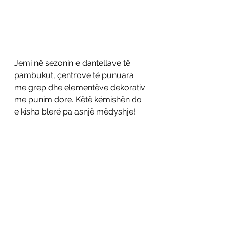
Jemi në sezonin e dantellave të 
pambukut, çentrove të punuara 
me grep dhe elementëve dekorativ 
me punim dore. Këtë këmishën do 
e kisha blerë pa asnjë mëdyshje!