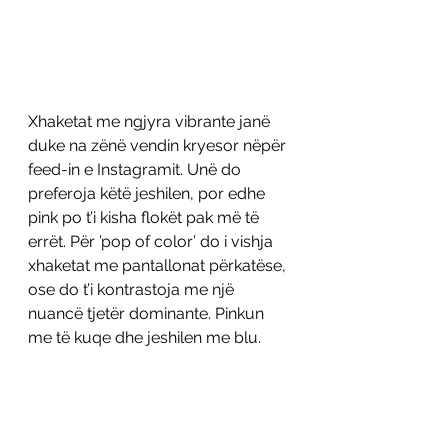
Xhaketat me ngjyra vibrante janë 
duke na zënë vendin kryesor nëpër 
feed-in e Instagramit. Unë do 
preferoja këtë jeshilen, por edhe 
pink po t’i kisha flokët pak më të 
errët. Për ’pop of color’ do i vishja 
xhaketat me pantallonat përkatëse, 
ose do t’i kontrastoja me një 
nuancë tjetër dominante. Pinkun 
me të kuqe dhe jeshilen me blu. 