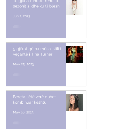
Të gjitha fundet trendi të
sezonit si dhe ku t’i blesh
Jun 2, 2023
5 gjërat që na mësoi stili i
veçantë i Tina Turner
May 25, 2023
Bereta këtë verë duhet
kombinuar kështu
May 16, 2023