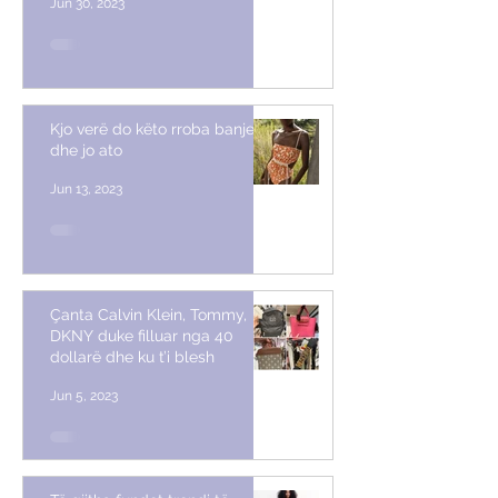
Jun 30, 2023
Kjo verë do këto rroba banje
dhe jo ato
Jun 13, 2023
Çanta Calvin Klein, Tommy,
DKNY duke filluar nga 40
dollarë dhe ku t’i blesh
Jun 5, 2023