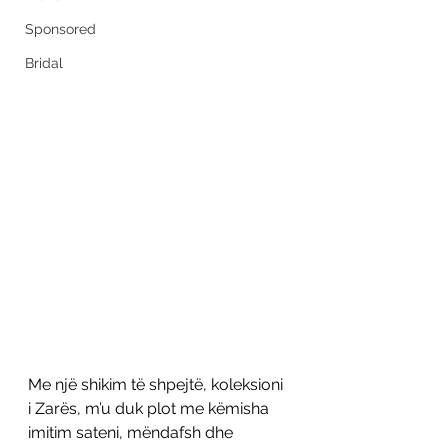
Sponsored
Bridal
Me një shikim të shpejtë, koleksioni 
i Zarës, m’u duk plot me këmisha 
imitim sateni, mëndafsh dhe 