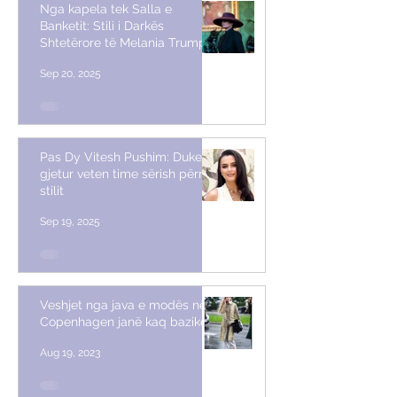
Nga kapela tek Salla e
Banketit: Stili i Darkës
Shtetërore të Melania Trump
Sep 20, 2025
Pas Dy Vitesh Pushim: Duke
gjetur veten time sërish përmes
stilit
Sep 19, 2025
Veshjet nga java e modës në
Copenhagen janë kaq bazike
Aug 19, 2023