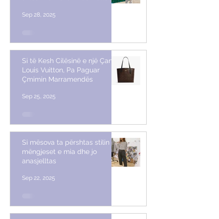
Sep 28, 2025
Si të Kesh Cilësinë e një Çante
Louis Vuitton, Pa Paguar
Çmimin Marramendës
Sep 25, 2025
Si mësova ta përshtas stilin me
mëngjeset e mia dhe jo
anasjelltas
Sep 22, 2025