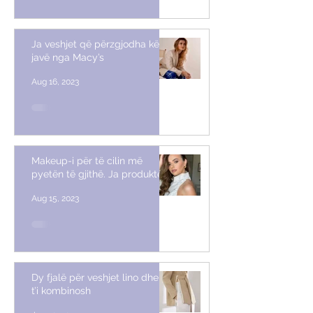
Ja veshjet që përzgjodha këtë
javë nga Macy’s
Aug 16, 2023
Makeup-i për të cilin më
pyetën të gjithë. Ja produktet
Aug 15, 2023
Dy fjalë për veshjet lino dhe si
t’i kombinosh