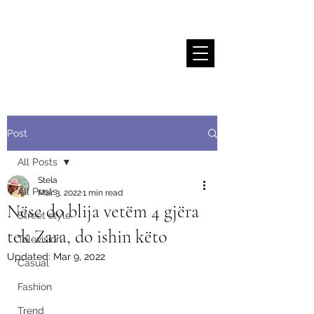
Stela Sallaku
Post
All Posts
Stela
All Posts
Mar 3, 2022
1 min read
Nëse do blija vetëm 4 gjëra
Street style
tek Zara, do ishin këto
Television
Updated:
Mar 9, 2022
Casual
Fashion
Trend