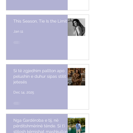
This Season, Tie Is the Limit
Jan 11
Si të zgjedhim pallton apo
pelushin e duhur sipas stilit të
jetesës
Dec 14, 2025
Nga Gardëroba e tij, në
përditshmërinë tënde. Si t’i
stilosh këmishat mashkullore