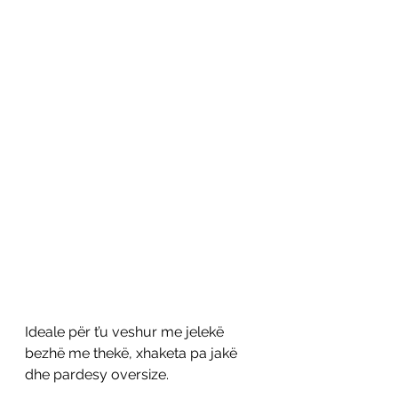
Ideale për t’u veshur me jelekë 
bezhë me thekë, xhaketa pa jakë 
dhe pardesy oversize. 