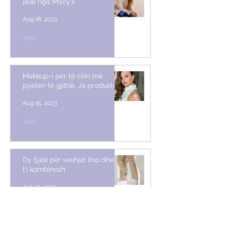
javë nga Macy’s
Aug 16, 2023
Makeup-i për të cilin më
pyetën të gjithë. Ja produktet
Aug 15, 2023
Dy fjalë për veshjet lino dhe si
t’i kombinosh
Jun 30, 2023