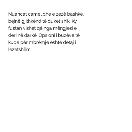
Nuancat camel dhe e zezë bashkë, 
bëjnë gjithkënd të duket shik. Ky 
fustan vishet që nga mëngjesi e 
deri në darkë. Opsioni i buzëve të 
kuqe për mbrëmje është detaj i 
lezetshëm. 