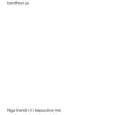
bardhezi-ja. 
Nga trendi i ri i këpucëve me 