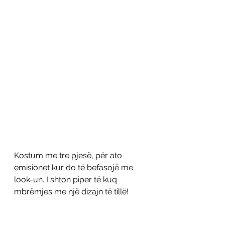
Kostum me tre pjesë, për ato 
emisionet kur do të befasojë me 
look-un. I shton piper të kuq 
mbrëmjes me një dizajn të tillë! 