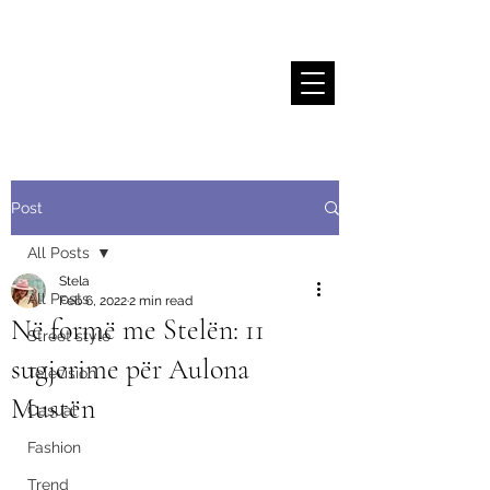
Stela Sallaku
Post
All Posts
Stela
All Posts
Feb 6, 2022
2 min read
Në formë me Stelën: 11
Street style
sugjerime për Aulona
Television
Mustën
Casual
Fashion
Trend