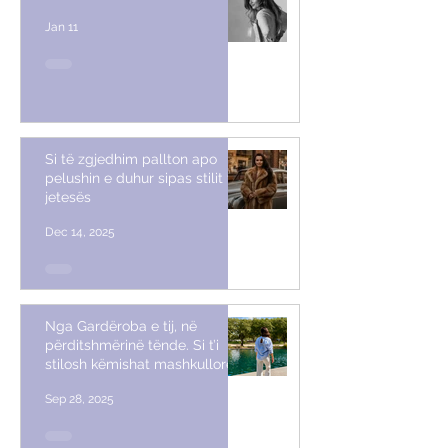
Jan 11
Si të zgjedhim pallton apo
pelushin e duhur sipas stilit të
jetesës
Dec 14, 2025
Nga Gardëroba e tij, në
përditshmërinë tënde. Si t’i
stilosh këmishat mashkullore
Sep 28, 2025