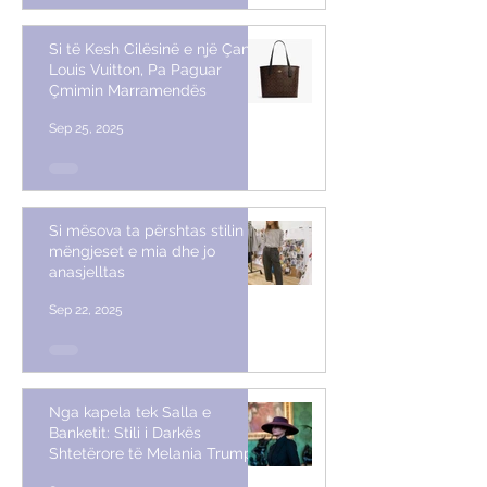
Si të Kesh Cilësinë e një Çante
Louis Vuitton, Pa Paguar
Çmimin Marramendës
Sep 25, 2025
Si mësova ta përshtas stilin me
mëngjeset e mia dhe jo
anasjelltas
Sep 22, 2025
Nga kapela tek Salla e
Banketit: Stili i Darkës
Shtetërore të Melania Trump