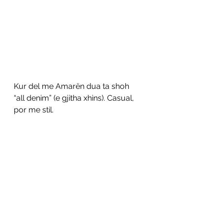
Kur del me Amarën dua ta shoh 
“all denim” (e gjitha xhins). Casual, 
por me stil.