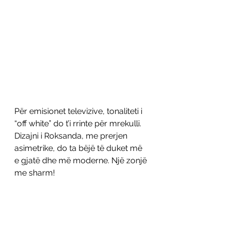
Për emisionet televizive, tonaliteti i 
“off white” do t’i rrinte për mrekulli. 
Dizajni i Roksanda, me prerjen 
asimetrike, do ta bëjë të duket më 
e gjatë dhe më moderne. Një zonjë 
me sharm! 