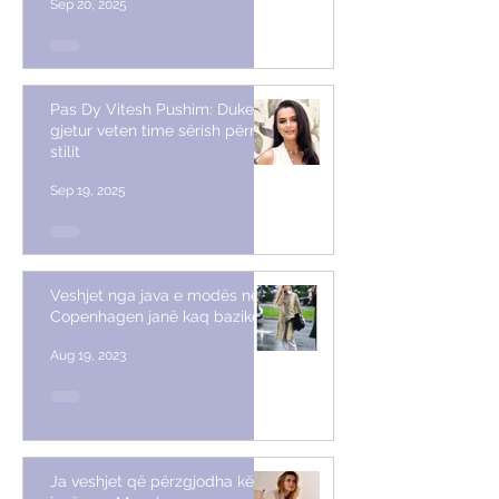
Sep 20, 2025
Pas Dy Vitesh Pushim: Duke
gjetur veten time sërish përmes
stilit
Sep 19, 2025
Veshjet nga java e modës në
Copenhagen janë kaq bazike
Aug 19, 2023
Ja veshjet që përzgjodha këtë