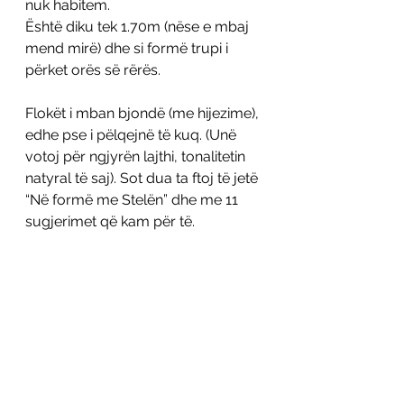
nuk habitem.
Është diku tek 1.70m (nëse e mbaj 
mend mirë) dhe si formë trupi i 
përket orës së rërës. 
Flokët i mban bjondë (me hijezime), 
edhe pse i pëlqejnë të kuq. (Unë 
votoj për ngjyrën lajthi, tonalitetin 
natyral të saj). Sot dua ta ftoj të jetë 
“Në formë me Stelën” dhe me 11 
sugjerimet që kam për të. 