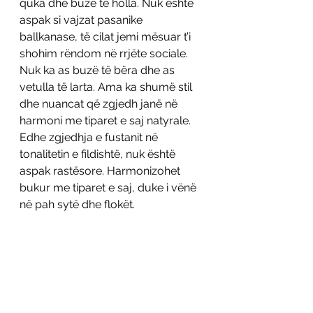
quka dhe buzë të holla. Nuk është 
aspak si vajzat pasanike 
ballkanase, të cilat jemi mësuar t’i 
shohim rëndom në rrjëte sociale. 
Nuk ka as buzë të bëra dhe as 
vetulla të larta. Ama ka shumë stil 
dhe nuancat që zgjedh janë në 
harmoni me tiparet e saj natyrale. 
Edhe zgjedhja e fustanit në 
tonalitetin e fildishtë, nuk është 
aspak rastësore. Harmonizohet 
bukur me tiparet e saj, duke i vënë 
në pah sytë dhe flokët. 