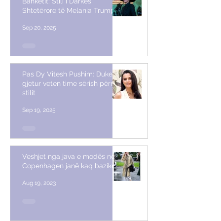
Banketit: Stili i Darkës
Shtetërore të Melania Trump
Sep 20, 2025
Pas Dy Vitesh Pushim: Duke
gjetur veten time sërish përmes
stilit
Sep 19, 2025
Veshjet nga java e modës në
Copenhagen janë kaq bazike
Aug 19, 2023