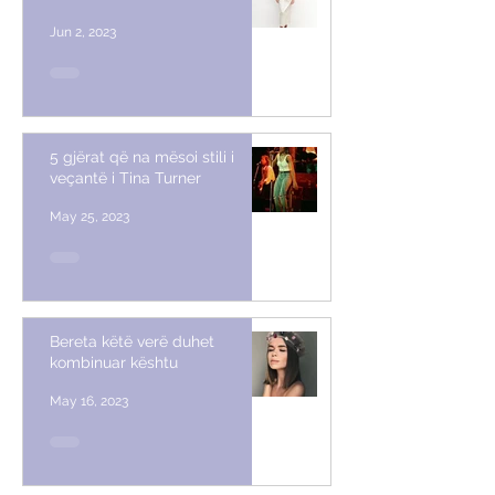
Jun 2, 2023
5 gjërat që na mësoi stili i
veçantë i Tina Turner
May 25, 2023
Bereta këtë verë duhet
kombinuar kështu
May 16, 2023