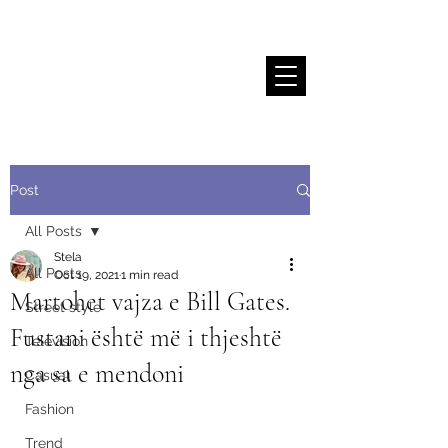
Stela Sallaku
Post
All Posts
Stela
All Posts
Oct 19, 2021
1 min read
Martohet vajza e Bill Gates.
Street style
Fustani është më i thjeshtë
Television
nga sa e mendoni
Casual
Fashion
Trend