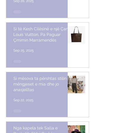
Sep 28, 2025
Si të Kesh Cilësinë e një Çante
Louis Vuitton, Pa Paguar
Çmimin Marramendës
Sep 25, 2025
Si mësova ta përshtas stilin me
mëngjeset e mia dhe jo
anasjelltas
Sep 22, 2025
Nga kapela tek Salla e