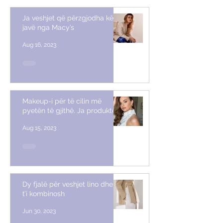
Ja veshjet që përzgjodha këtë
javë nga Macy’s
Aug 16, 2023
Makeup-i për të cilin më
pyetën të gjithë. Ja produktet
Aug 15, 2023
Dy fjalë për veshjet lino dhe si
t’i kombinosh
Jun 30, 2023