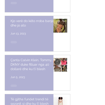
Kjo verë do këto rroba banje
dhe jo ato
Jun 13, 2023
Çanta Calvin Klein, Tommy,
DKNY duke filluar nga 40
dollarë dhe ku t’i blesh
Jun 5, 2023
Të gjitha fundet trendi të
sezonit si dhe ku t’i blesh