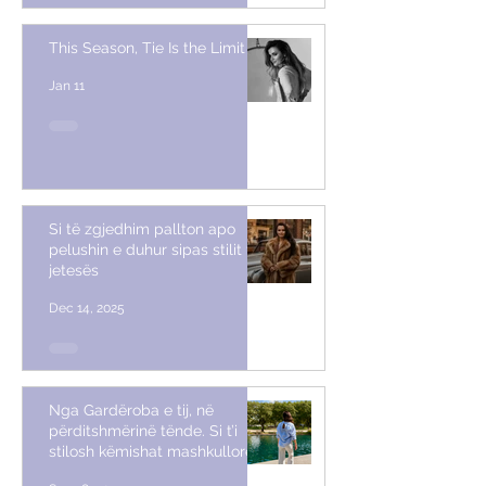
This Season, Tie Is the Limit
Jan 11
Si të zgjedhim pallton apo
pelushin e duhur sipas stilit të
jetesës
Dec 14, 2025
Nga Gardëroba e tij, në
përditshmërinë tënde. Si t’i
stilosh këmishat mashkullore