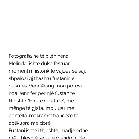
Fotografia në të cilën nëna, 
Melinda, ishte duke festuar 
momentin historik të vajzës së saj, 
shpalosi gjithashtu fustanin e 
dasmës. Vera Wang mori porosi 
nga Jennifer për një fustan të 
fildishtë “Haute Couture”, me 
mëngë të gjata, mbuluar me 
dantella ‘makrame’ franceze të 
aplikuara me dorë.
Fustani ishte i thjeshtë, madje edhe 
më i thjeshtë se sa e mendoja. Në 