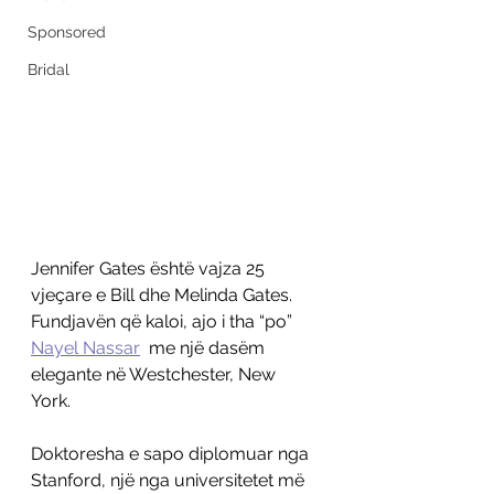
Sponsored
Bridal
Jennifer Gates është vajza 25 
vjeçare e Bill dhe Melinda Gates. 
Fundjavën që kaloi, ajo i tha “po” 
Nayel Nassar
  me një dasëm 
elegante në Westchester, New 
York. 
Doktoresha e sapo diplomuar nga 
Stanford, një nga universitetet më 