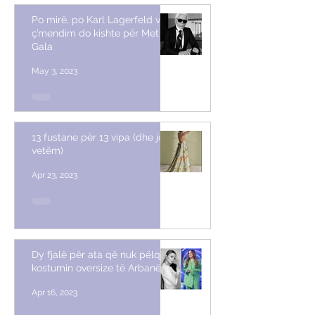
Po mirë, po Karl Lagerfeld vetë,
ç’mendim do kishte për Met
Gala
May 3, 2023
13 fustane për 13 vipa (dhe jo
vetëm)
Apr 23, 2023
Dy fjalë për ata që nuk pëlqyen
kostumin oversize të Arbanës
Apr 16, 2023