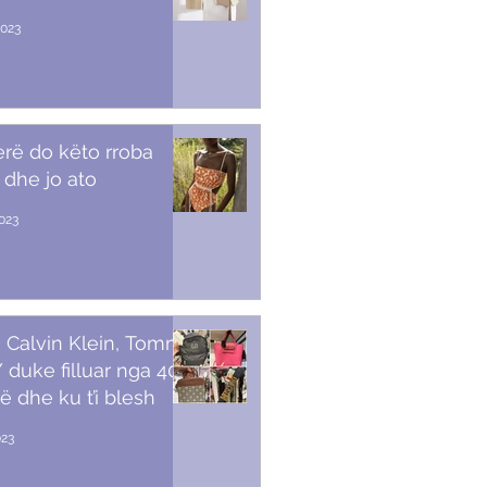
2023
erë do këto rroba
 dhe jo ato
2023
 Calvin Klein, Tommy,
duke filluar nga 40
ë dhe ku t’i blesh
023