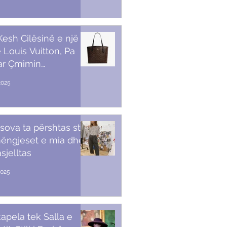
 Kesh Cilësinë e një
 Louis Vuitton, Pa
ar Çmimin
amendës
2025
sova ta përshtas stilin
ëngjeset e mia dhe
sjelltas
2025
apela tek Salla e