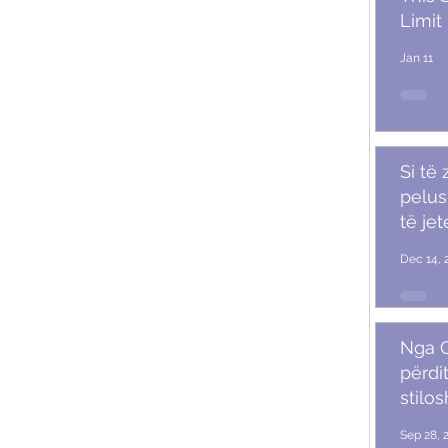
Limit
Jan 11
Si të
pelush
të je
Dec 14, 
Nga G
përdit
stilo
mash
Sep 28, 