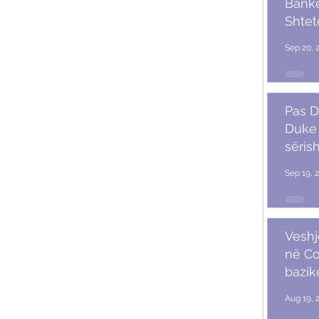
Banket
Shtet
Trum
Sep 20, 
Pas D
Duke 
sërish
Sep 19, 
Veshj
në C
bazik
Aug 19, 