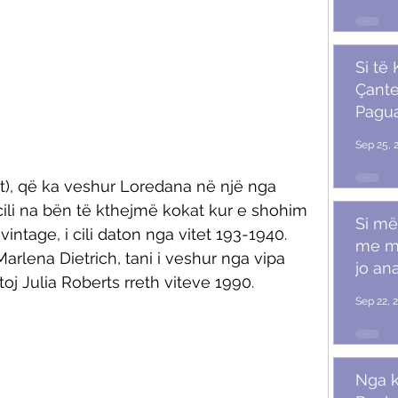
Si të
Çante
Pagu
Marr
Sep 25, 
it), që ka veshur Loredana në një nga 
cili na bën të kthejmë kokat kur e shohim 
Si më
vintage, i cili daton nga vitet 193-1940. 
me m
rlena Dietrich, tani i veshur nga vipa 
jo ana
toj Julia Roberts rreth viteve 1990. 
Sep 22, 
Nga k