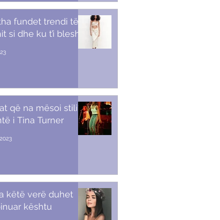
tha fundet trendi të
t si dhe ku t’i blesh
023
at që na mësoi stili i
të i Tina Turner
2023
a këtë verë duhet
inuar kështu