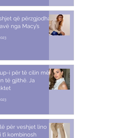
shjet që përzgjodha
javë nga Macy’s
2023
p-i për të cilin më
n të gjithë. Ja
ktet
2023
lë për veshjet lino
i t’i kombinosh