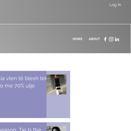
Log In
Home
About
 ia vlen të blesh tek
o me 70% ulje
Season, Tie Is the