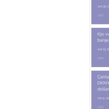
Jun 30, 
Kjo v
banje
Jun 13, 
Çanta
DKNY 
dollar
Jun 5, 2