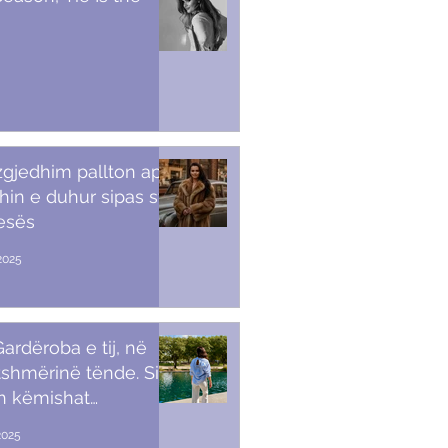
 zgjedhim pallton apo
in e duhur sipas stilit
tesës
2025
ardëroba e tij, në
shmërinë tënde. Si t’i
sh këmishat
kullore
2025