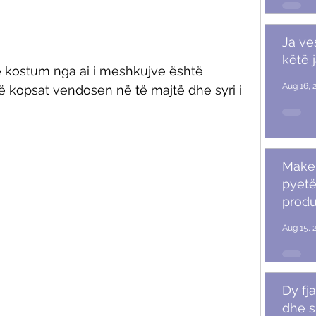
Ja ve
këtë 
ë kostum nga ai i meshkujve është 
Aug 16, 
ë kopsat vendosen në të majtë dhe syri i 
Makeu
pyetë
produ
Aug 15, 
Dy fja
dhe s