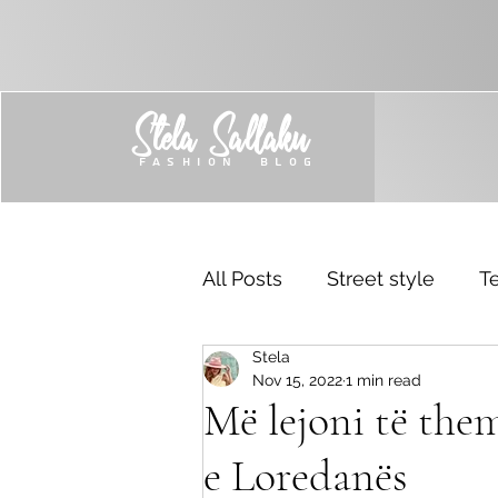
Stela Sallaku
FASHION BLOG
All Posts
Street style
Te
Stela
Trend
Sponsored
Nov 15, 2022
1 min read
Më lejoni të the
e Loredanës