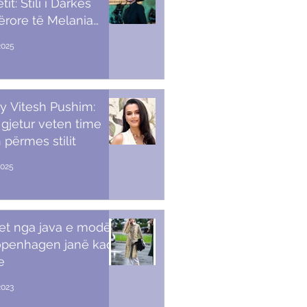
it: Stili i Darkës
ërore të Melania
p
2025
y Vitesh Pushim:
gjetur veten time
 përmes stilit
2025
et nga java e modës
openhagen janë kaq
e
2023