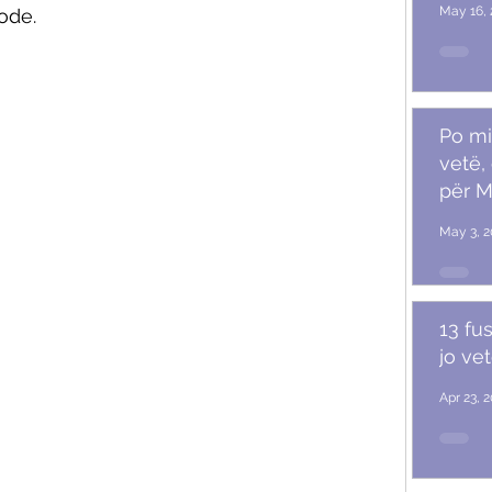
May 16, 
ode. 
Po mi
vetë,
për M
May 3, 2
13 fu
jo ve
Apr 23, 