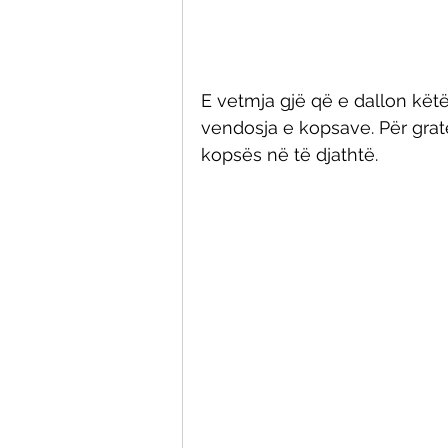
E vetmja gjë që e dallon kët
vendosja e kopsave. Për grat
kopsës në të djathtë. 