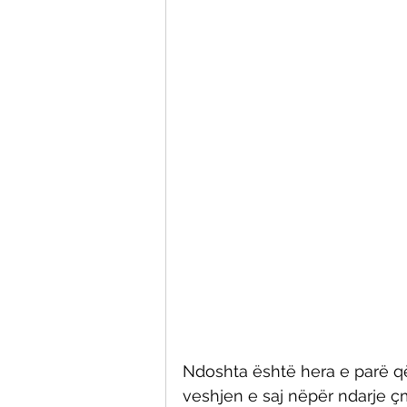
Ndoshta është hera e parë 
veshjen e saj nëpër ndarje ç