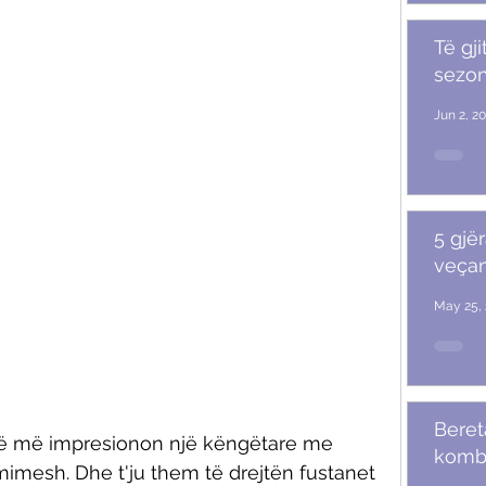
Të gji
sezoni
Jun 2, 2
5 gjër
veçan
May 25, 
Beret
që më impresionon një këngëtare me 
komb
mimesh. Dhe t'ju them të drejtën fustanet 