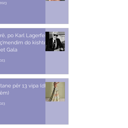
2023
rë, po Karl Lagerfeld
 ç’mendim do kishte
et Gala
023
stane për 13 vipa (dhe
tëm)
2023