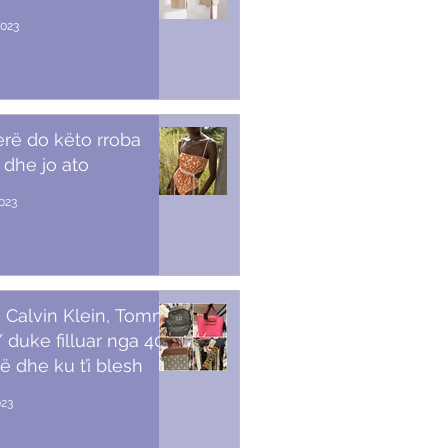
2023
erë do këto rroba
 dhe jo ato
2023
 Calvin Klein, Tommy,
duke filluar nga 40
ë dhe ku t’i blesh
023