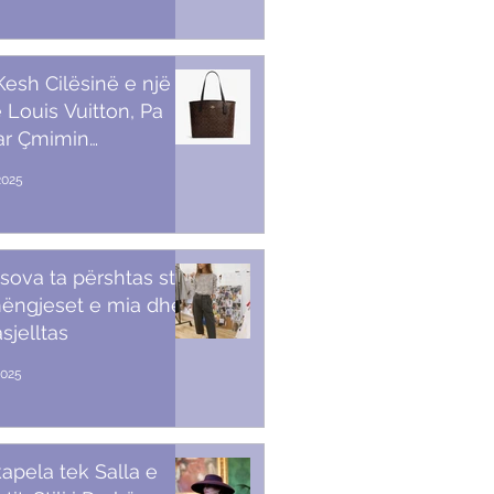
 Kesh Cilësinë e një
 Louis Vuitton, Pa
ar Çmimin
amendës
2025
sova ta përshtas stilin
ëngjeset e mia dhe
sjelltas
2025
apela tek Salla e