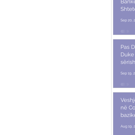
Banket
Shtet
Trum
Sep 20, 
Pas D
Duke 
sërish
Sep 19, 
Veshj
në C
bazik
Aug 19, 