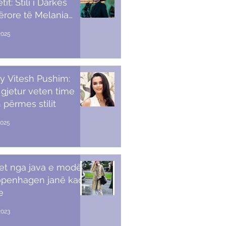
it: Stili i Darkës
ërore të Melania
p
2025
y Vitesh Pushim:
gjetur veten time
 përmes stilit
2025
et nga java e modës
openhagen janë kaq
e
2023