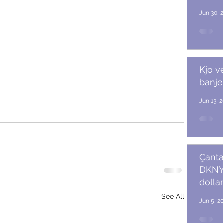
Jun 30, 
Kjo v
banje
Jun 13, 
Çanta
DKNY 
dollar
See All
Jun 5, 2