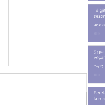
Të gji
sezoni
Jun 2, 2
5 gjër
veçan
May 25, 
Beret
komb