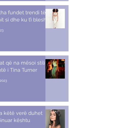
tha fundet trendi të
t si dhe ku t’i blesh
023
at që na mësoi stili i
të i Tina Turner
2023
a këtë verë duhet
inuar kështu