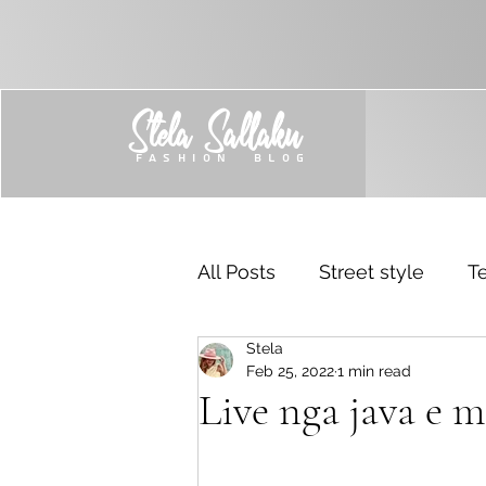
Stela Sallaku
FASHION BLOG
All Posts
Street style
Te
Stela
Trend
Sponsored
Feb 25, 2022
1 min read
Live nga java e 