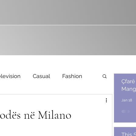
levision
Casual
Fashion
Çfarë
Mang
Bridal
Jan 18
modës në Milano
This 