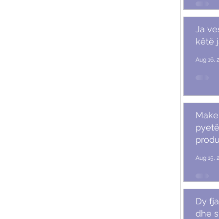
Ja ve
këtë 
Aug 16, 
Makeu
pyetë
produ
Aug 15, 
Dy fja
dhe s