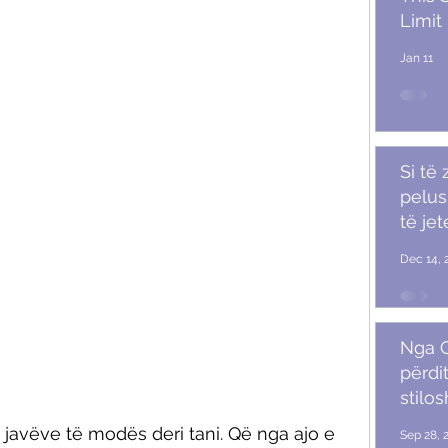
Limit
Jan 11
Si të
pelush
të je
Dec 14, 
Nga G
përdit
stilo
mash
javëve të modës deri tani. Që nga ajo e 
Sep 28, 