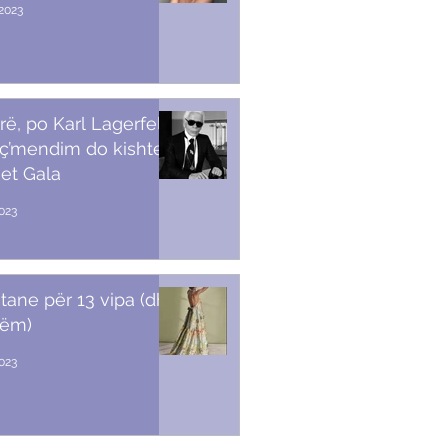
2023
rë, po Karl Lagerfeld
 ç’mendim do kishte
et Gala
023
stane për 13 vipa (dhe
tëm)
2023