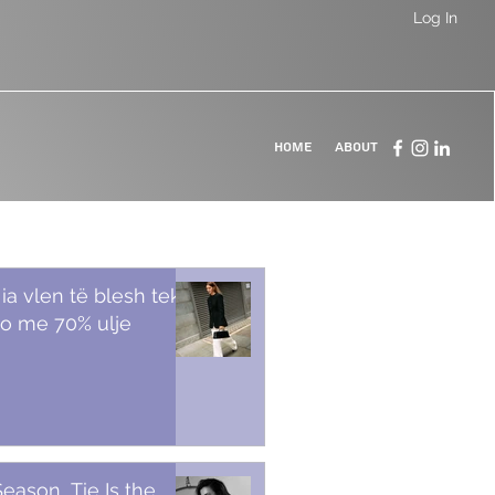
Log In
Home
About
 ia vlen të blesh tek
o me 70% ulje
Season, Tie Is the