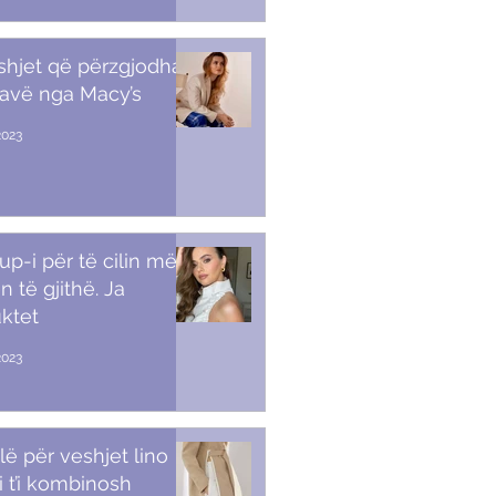
shjet që përzgjodha
javë nga Macy’s
2023
p-i për të cilin më
n të gjithë. Ja
ktet
2023
lë për veshjet lino
i t’i kombinosh