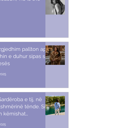
 zgjedhim pallton apo
in e duhur sipas stilit
tesës
2025
ardëroba e tij, në
shmërinë tënde. Si t’i
sh këmishat
kullore
2025