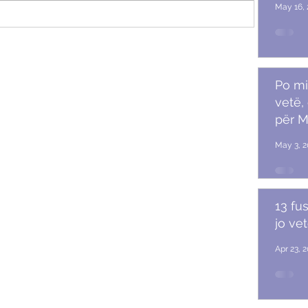
May 16, 
me
Po mi
vetë,
për M
May 3, 2
13 fu
jo ve
Apr 23, 