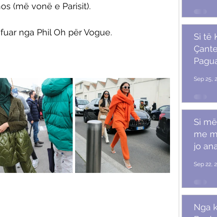
s (më vonë e Parisit). 
fuar nga Phil Oh për Vogue. 
Si të
Çante
Pagu
Marr
Sep 25, 
Si më
me m
jo ana
Sep 22, 
Nga k