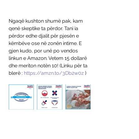
Ngaqë kushton shumë pak, kam 
qenë skeptike ta përdor. Tani ia 
përdor edhe djalit për pjesën e 
këmbëve ose në zonën intime. E 
gjen kudo, por unë po vendos 
linkun e Amazon. Vetem 15 dollarë 
dhe meriton notën 10! (Linku për ta 
blerë : 
https://amzn.to/3Db2w0z
 )