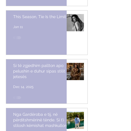
This Season, Tie Is the Limit
Jan 11
Si të zgjedhim pallton apo
pelushin e duhur sipas stilit të
jetesës
Dec 14, 2025
Nga Gardëroba e tij, në
përditshmërinë tënde. Si t’i
stilosh këmishat mashkullore