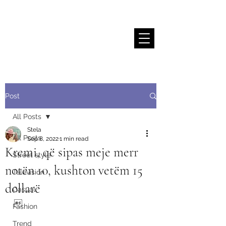
Stela Sallaku
Post
All Posts
Stela
All Posts
Sep 8, 2022
1 min read
Kremi, që sipas meje merr
Street style
notën 10, kushton vetëm 15
Television
dollarë
Casual

Fashion
Trend