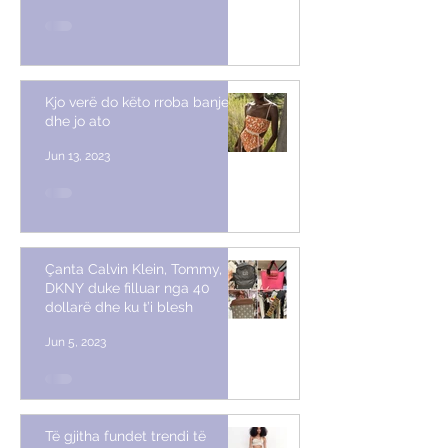
Kjo verë do këto rroba banje
dhe jo ato
Jun 13, 2023
Çanta Calvin Klein, Tommy,
DKNY duke filluar nga 40
dollarë dhe ku t’i blesh
Jun 5, 2023
Të gjitha fundet trendi të