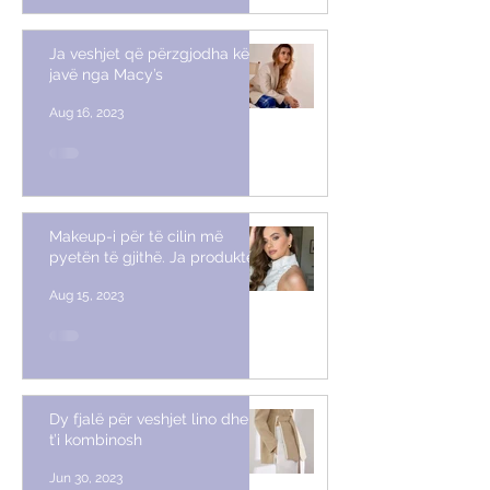
Ja veshjet që përzgjodha këtë
javë nga Macy’s
Aug 16, 2023
Makeup-i për të cilin më
pyetën të gjithë. Ja produktet
Aug 15, 2023
Dy fjalë për veshjet lino dhe si
t’i kombinosh
Jun 30, 2023