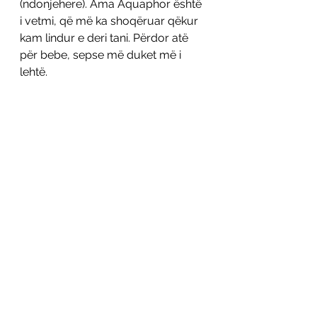
(ndonjehere). Ama Aquaphor është 
i vetmi, që më ka shoqëruar qëkur 
kam lindur e deri tani. Përdor atë 
për bebe, sepse më duket më i 
lehtë. 