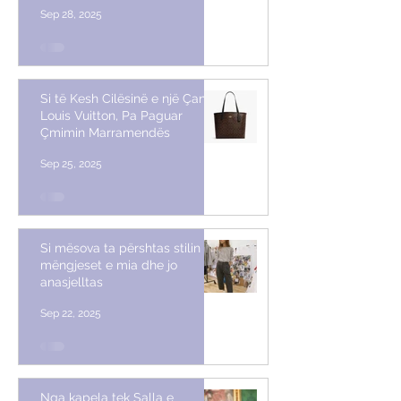
Sep 28, 2025
Si të Kesh Cilësinë e një Çante
Louis Vuitton, Pa Paguar
Çmimin Marramendës
Sep 25, 2025
Si mësova ta përshtas stilin me
mëngjeset e mia dhe jo
anasjelltas
Sep 22, 2025
Nga kapela tek Salla e