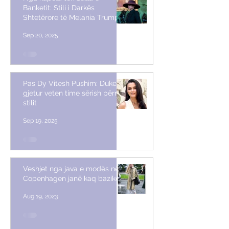
Banketit: Stili i Darkës
Shtetërore të Melania Trump
Sep 20, 2025
Pas Dy Vitesh Pushim: Duke
gjetur veten time sërish përmes
stilit
Sep 19, 2025
Veshjet nga java e modës në
Copenhagen janë kaq bazike
Aug 19, 2023