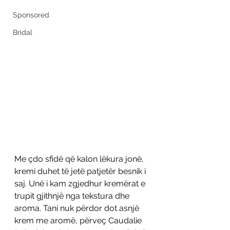
Sponsored
Bridal
Me çdo sfidë që kalon lëkura jonë, 
kremi duhet të jetë patjetër besnik i 
saj. Unë i kam zgjedhur kremërat e 
trupit gjithnjë nga tekstura dhe 
aroma. Tani nuk përdor dot asnjë 
krem me aromë, përveç Caudalie 