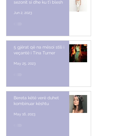
sezonit si dhe ku t’i blesh
Jun 2, 2023
5 gjërat që na mësoi stili i
veçantë i Tina Turner
May 25, 2023
Bereta këtë verë duhet
kombinuar kështu
May 16, 2023