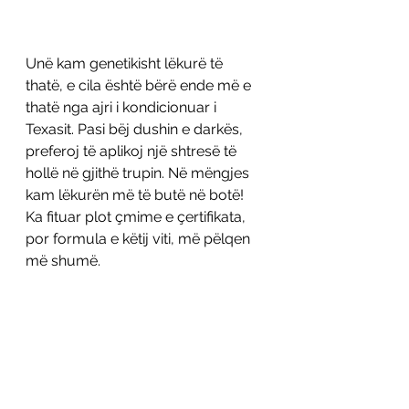
Unë kam genetikisht lëkurë të 
thatë, e cila është bërë ende më e 
thatë nga ajri i kondicionuar i 
Texasit. Pasi bëj dushin e darkës, 
preferoj të aplikoj një shtresë të 
hollë në gjithë trupin. Në mëngjes 
kam lëkurën më të butë në botë! 
Ka fituar plot çmime e çertifikata, 
por formula e këtij viti, më pëlqen 
më shumë.