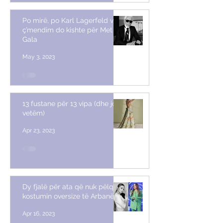
Po mirë, po Karl Lagerfeld vetë,
ç’mendim do kishte për Met
Gala
May 3, 2023
13 fustane për 13 vipa (dhe jo
vetëm)
Apr 23, 2023
Dy fjalë për ata që nuk pëlqyen
kostumin oversize të Arbanës
Apr 16, 2023