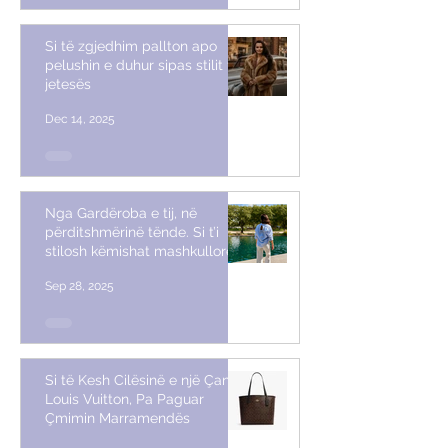
Si të zgjedhim pallton apo
pelushin e duhur sipas stilit të
jetesës
Dec 14, 2025
Nga Gardëroba e tij, në
përditshmërinë tënde. Si t’i
stilosh këmishat mashkullore
Sep 28, 2025
Si të Kesh Cilësinë e një Çante
Louis Vuitton, Pa Paguar
Çmimin Marramendës