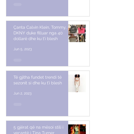
Çanta Calvin Klein, Tommy,
DKNY duke filluar nga 40
dollarë dhe ku t’i blesh
Jun 5, 2023
Të gjitha fundet trendi të
sezonit si dhe ku t’i blesh
Jun 2, 2023
5 gjërat që na mësoi stili i
veçantë i Tina Turner