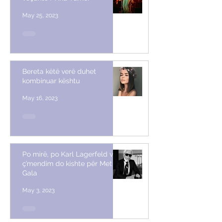
May 25, 2023
Bereta këtë verë duhet
kombinuar kështu
May 16, 2023
Po mirë, po Karl Lagerfeld vetë,
ç’mendim do kishte për Met
Gala
May 3, 2023