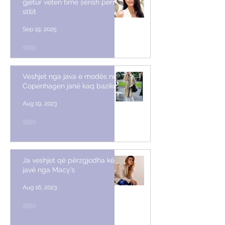
gjetur veten time sërish përmes
stilit
Sep 19, 2025
Veshjet nga java e modës në
Copenhagen janë kaq bazike
Aug 19, 2023
Ja veshjet që përzgjodha këtë
javë nga Macy’s
Aug 16, 2023