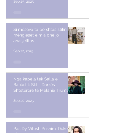
Sep 25, 2025
Si mësova ta përshtas stilin me
mëngjeset e mia dhe jo
anasjelltas
Sep 22, 2025
Nga kapela tek Salla e
Banketit: Stili i Darkës
Shtetërore të Melania Trump
Sep 20, 2025
Pas Dy Vitesh Pushim: Duke