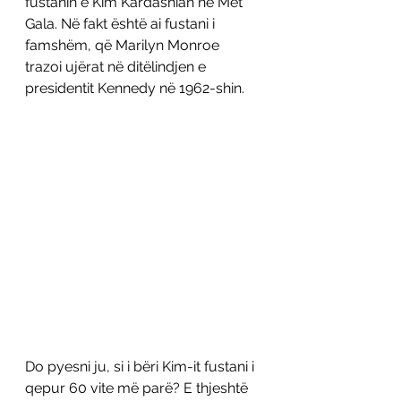
fustanin e Kim Kardashian në Met 
Gala. Në fakt është ai fustani i 
famshëm, që Marilyn Monroe 
trazoi ujërat në ditëlindjen e 
presidentit Kennedy në 1962-shin.
Do pyesni ju, si i bëri Kim-it fustani i 
qepur 60 vite më parë? E thjeshtë 