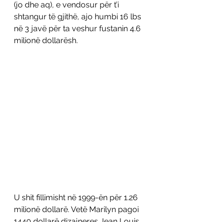
(jo dhe aq), e vendosur për t’i 
shtangur të gjithë, ajo humbi 16 lbs 
në 3 javë për ta veshur fustanin 4.6 
milionë dollarësh. 
U shit fillimisht në 1999-ën për 1.26 
milionë dollarë. Vetë Marilyn pagoi 
1440 dollarë dizajneres Jean Louis 