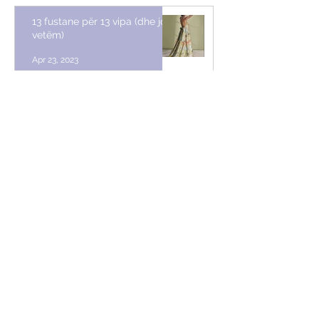
13 fustane për 13 vipa (dhe jo
vetëm)
Apr 23, 2023
Dy fjalë për ata që nuk pëlqyen
kostumin oversize të Arbanës
Apr 16, 2023
Këshilla stili nga Vera Ora
Apr 11, 2023