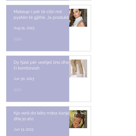
Makeup-i për të cilin më
pyetën të gjithë. Ja produktet
Aug 15, 2023
Dy fjalë për veshjet lino dhe si
t’i kombinosh
Jun 30, 2023
Kjo verë do këto rroba banje
dhe jo ato
Jun 13, 2023