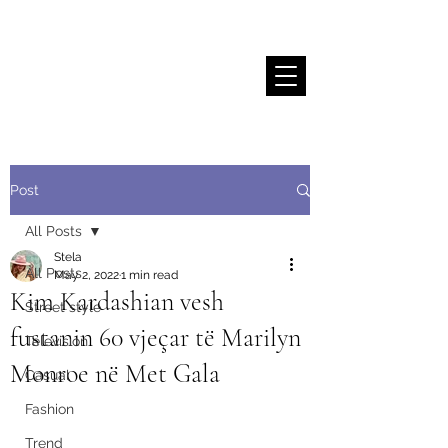
Stela Sallaku
Post
All Posts
Stela
All Posts
May 2, 2022
1 min read
Kim Kardashian vesh
Street style
fustanin 60 vjeçar të Marilyn
Television
Monroe në Met Gala
Casual
Fashion
Trend