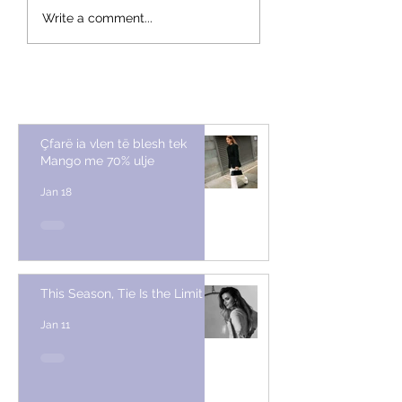
This Season, Tie Is the
Si të zgjedhim pallt
Write a comment...
Limit
pelushin e duhur sipa
të jetesës
Çfarë ia vlen të blesh tek
Mango me 70% ulje
Jan 18
This Season, Tie Is the Limit
Jan 11