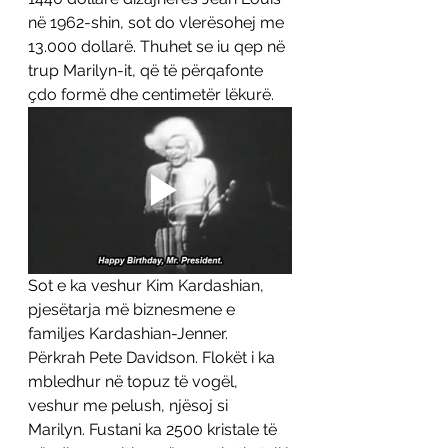
në 1962-shin, sot do vlerësohej me 
13.000 dollarë. Thuhet se iu qep në 
trup Marilyn-it, që të përqafonte 
çdo formë dhe centimetër lëkurë. 
Sot e ka veshur Kim Kardashian, 
pjesëtarja më biznesmene e 
familjes Kardashian-Jenner. 
Përkrah Pete Davidson. Flokët i ka 
mbledhur në topuz të vogël, 
veshur me pelush, njësoj si 
Marilyn. Fustani ka 2500 kristale të 