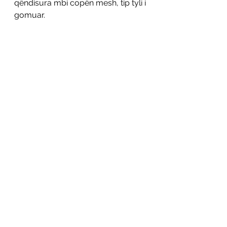
qëndisura mbi copën mesh, tip tyli i 
gomuar. 