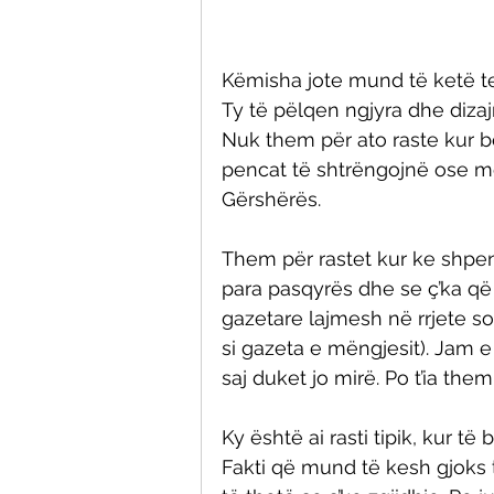
Këmisha jote mund të ketë te
Ty të pëlqen ngjyra dhe dizajn
Nuk them për ato raste kur b
pencat të shtrëngojnë ose më
Gërshërës. 
Them për rastet kur ke shpen
para pasqyrës dhe se ç’ka që 
gazetare lajmesh në rrjete so
si gazeta e mëngjesit). Jam e
saj duket jo mirë. Po t’ia the
Ky është ai rasti tipik, kur të
Fakti që mund të kesh gjoks