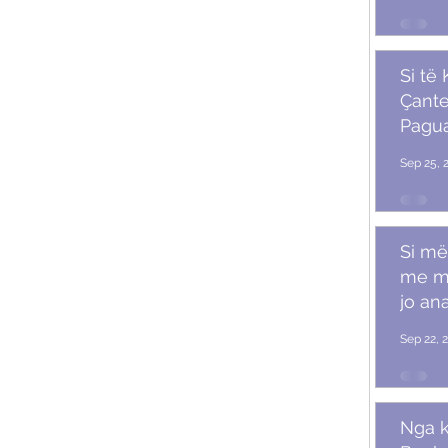
Si të
Çante
Pagu
Marr
Sep 25, 
Si më
me m
jo ana
Sep 22, 
Nga k