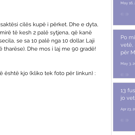
May 16, 
 saktësi cilës kupë i përket. Dhe e dyta, 
 mirë të kesh 2 palë sytjena, që kanë 
Po mi
ecila, se sa 10 palë nga 10 dollar. Laji 
vetë,
në tharëse). Dhe mos i laj me 90 gradë! 
për M
May 3, 2
është kjo (kliko tek foto për linkun) : 
13 fu
jo ve
Apr 23, 