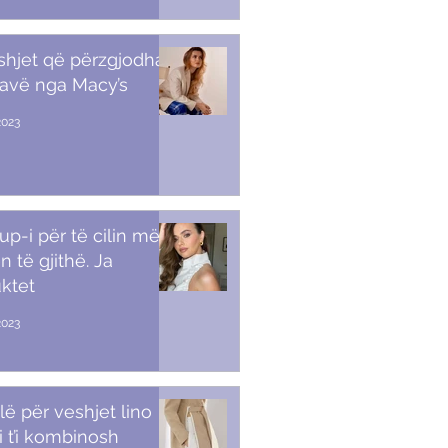
shjet që përzgjodha
javë nga Macy’s
2023
p-i për të cilin më
n të gjithë. Ja
ktet
2023
lë për veshjet lino
i t’i kombinosh