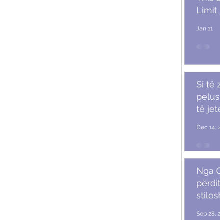
Limit
Jan 11
Si të
pelush
të je
Dec 14, 
Nga G
përdit
stilo
mash
Sep 28, 