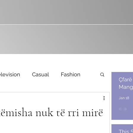
levision
Casual
Fashion
Çfarë
Mang
Bridal
Jan 18
ëmisha nuk të rri mirë
This 