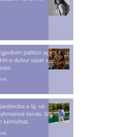
 zgjedhim pallton apo
in e duhur sipas stilit
tesës
2025
ardëroba e tij, në
shmërinë tënde. Si t’i
sh këmishat
kullore
2025