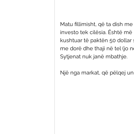
Matu fillimisht, që ta dish me
investo tek cilësia. Është më
kushtuar të paktën 50 dollar s
me dorë dhe thaji në tel (jo 
Sytjenat nuk janë mbathje. 
Një nga markat, që pëlqej unë 