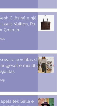
 Kesh Cilësinë e një
 Louis Vuitton, Pa
ar Çmimin
amendës
2025
sova ta përshtas stilin
ëngjeset e mia dhe
sjelltas
2025
apela tek Salla e