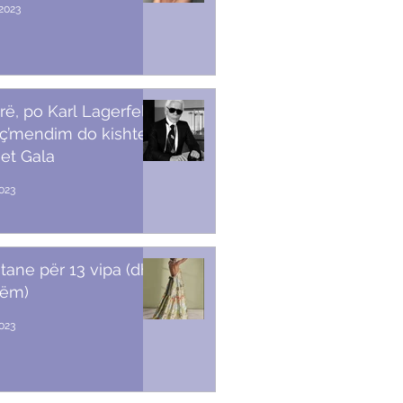
2023
rë, po Karl Lagerfeld
 ç’mendim do kishte
et Gala
023
stane për 13 vipa (dhe
tëm)
2023