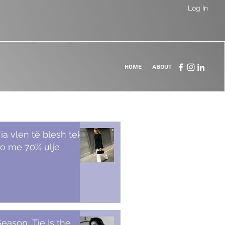
Log In
Home
About
 ia vlen të blesh tek
o me 70% ulje
Season, Tie Is the