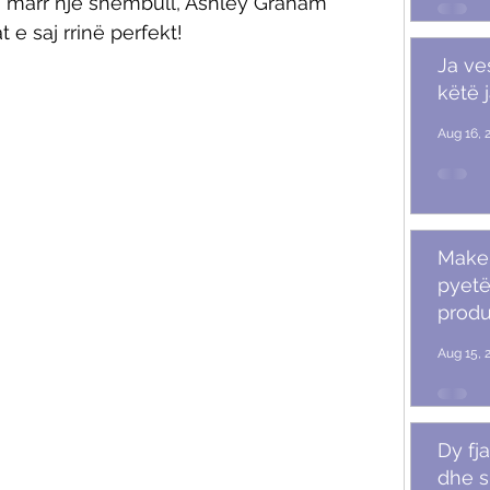
 ju marr një shembull, Ashley Graham 
e saj rrinë perfekt!
Ja ve
këtë 
Aug 16, 
Makeu
pyetë
produ
Aug 15, 
Dy fja
dhe s