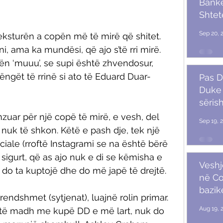
Banket
Shtet
Trum
Sep 20, 
ksturën a copën më të mirë që shitet. 
i, ama ka mundësi, që ajo s’të rri mirë. 
ën ‘muuu’, se supi është zhvendosur, 
ngët të rrinë si ato të Eduard Duar-
Pas D
Duke 
sërish
zuar për një copë të mirë, e vesh, del 
Sep 19, 
nuk të shkon. Këtë e pash dje, tek një 
ciale (rroftë Instagrami se na është bërë 
 sigurt, që as ajo nuk e di se këmisha e 
Veshj
m do ta kuptojë dhe do më japë të drejtë. 
në C
bazik
 brendshmet (sytjenat), luajnë rolin primar. 
Aug 19, 
 të madh me kupë DD e më lart, nuk do 