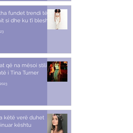
tha fundet trendi të
t si dhe ku t’i blesh
023
at që na mësoi stili i
të i Tina Turner
2023
a këtë verë duhet
inuar kështu