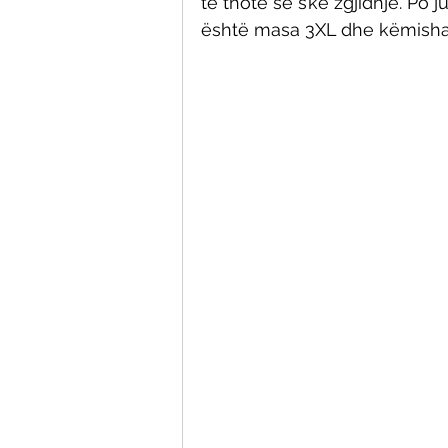
të thotë se s’ke zgjidhje. Po
është masa 3XL dhe këmishat 