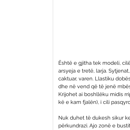
Është e gjitha tek modeli, ci
arsyeja e tretë, larja. Sytjena
caktuar, varen. Llastiku dobë
dhe në vend që të jenë mbës
Krijohet ai boshllëku midis rri
kë e kam fjalën), i cili pasqy
Nuk duhet të dukesh sikur ke
përkundrazi. Ajo zonë e busti