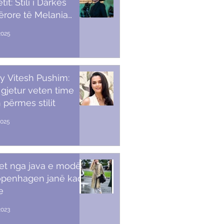
it: Stili i Darkës
ërore të Melania
p
2025
y Vitesh Pushim:
gjetur veten time
 përmes stilit
2025
et nga java e modës
openhagen janë kaq
e
2023