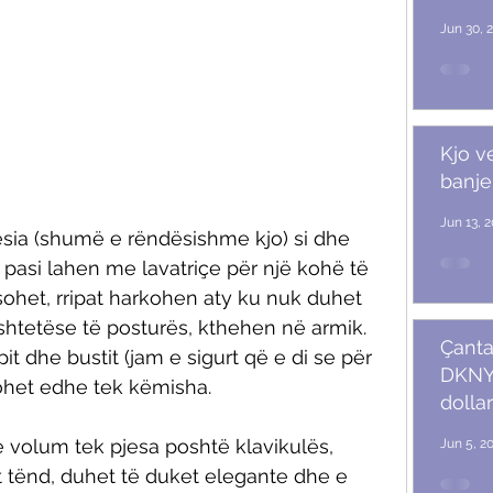
Jun 30, 
Kjo v
banje
Jun 13, 
lësia (shumë e rëndësishme kjo) si dhe 
t, pasi lahen me lavatriçe për një kohë të 
sohet, rripat harkohen aty ku nuk duhet 
htetëse të posturës, kthehen në armik. 
Çanta
pit dhe bustit (jam e sigurt që e di se për 
DKNY 
rohet edhe tek këmisha. 
dollar
 volum tek pjesa poshtë klavikulës, 
Jun 5, 2
t tënd, duhet të duket elegante dhe e 