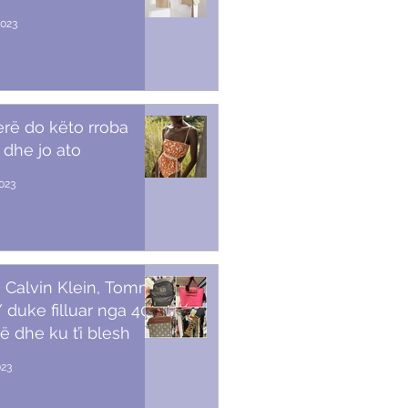
2023
erë do këto rroba
 dhe jo ato
2023
 Calvin Klein, Tommy,
duke filluar nga 40
ë dhe ku t’i blesh
023