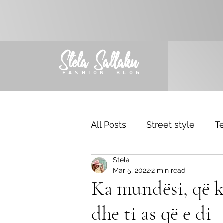
Stela Sallaku
FASHION BLOG
All Posts
Street style
Te
Stela
Trend
Sponsored
Mar 5, 2022
2 min read
Ka mundësi, që k
dhe ti as që e di