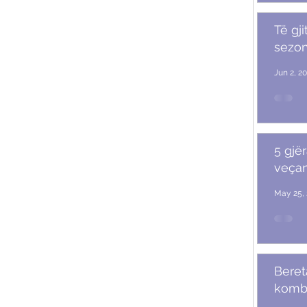
Të gji
sezoni
Jun 2, 2
5 gjër
veçan
May 25, 
Beret
komb