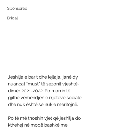
Sponsored
Bridal
Jeshilja e barit dhe lejlaja, janë dy 
nuancat “must” të sezonit vjeshtë-
dimër 2021-2022. Po marrin të 
gjithë vëmendjen e rrjeteve sociale 
dhe nuk është se nuk e meritojnë. 
Po të më thoshin vjet që jeshilja do 
kthehej në modë bashkë me 