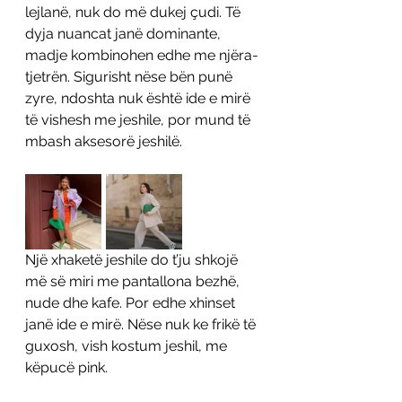
lejlanë, nuk do më dukej çudi. Të 
dyja nuancat janë dominante, 
madje kombinohen edhe me njëra-
tjetrën. Sigurisht nëse bën punë 
zyre, ndoshta nuk është ide e mirë 
të vishesh me jeshile, por mund të 
mbash aksesorë jeshilë. 
Një xhaketë jeshile do t’ju shkojë 
më së miri me pantallona bezhë, 
nude dhe kafe. Por edhe xhinset 
janë ide e mirë. Nëse nuk ke frikë të 
guxosh, vish kostum jeshil, me 
këpucë pink. 