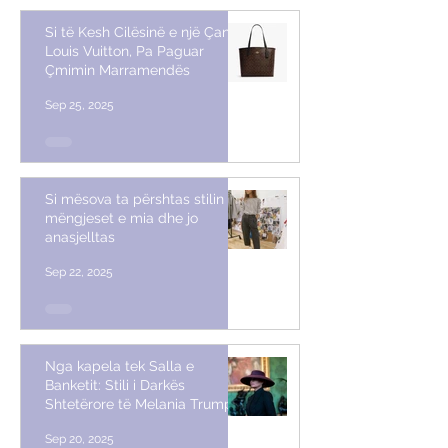
Si të Kesh Cilësinë e një Çante
Louis Vuitton, Pa Paguar
Çmimin Marramendës
Sep 25, 2025
Si mësova ta përshtas stilin me
mëngjeset e mia dhe jo
anasjelltas
Sep 22, 2025
Nga kapela tek Salla e
Banketit: Stili i Darkës
Shtetërore të Melania Trump
Sep 20, 2025