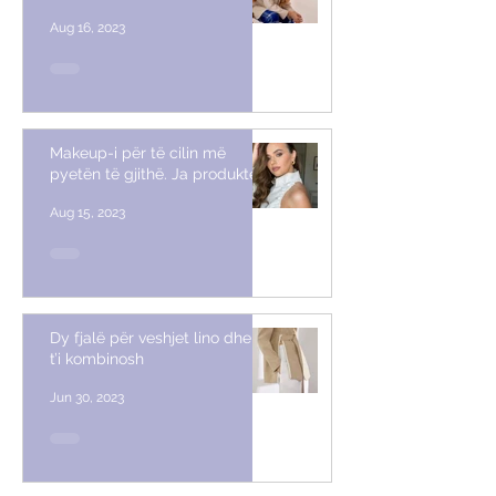
Aug 16, 2023
Makeup-i për të cilin më
pyetën të gjithë. Ja produktet
Aug 15, 2023
Dy fjalë për veshjet lino dhe si
t’i kombinosh
Jun 30, 2023