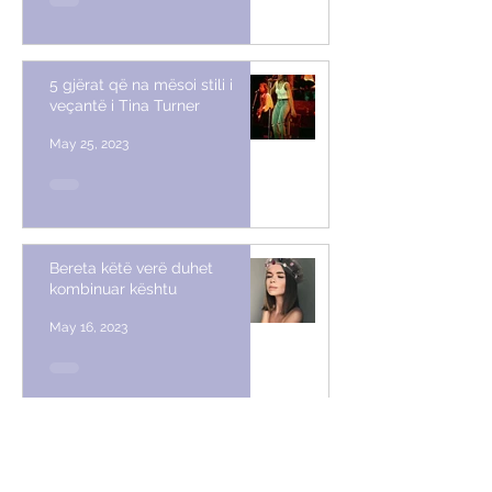
5 gjërat që na mësoi stili i
veçantë i Tina Turner
May 25, 2023
Bereta këtë verë duhet
kombinuar kështu
May 16, 2023
Po mirë, po Karl Lagerfeld vetë,
ç’mendim do kishte për Met