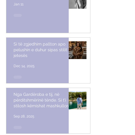
Jan 11
Si të zgjedhim pallton apo
pelushin e duhur sipas stilit të
jetesës
Dec 14, 2025
Nga Gardëroba e tij, në
përditshmërinë tënde. Si t’i
stilosh këmishat mashkullore
Sep 28, 2025