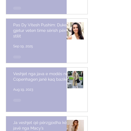
Pas Dy Vitesh Pushim: Duke
gjetur veten time sërish përmes
stilit
Sep 19, 2025
Veshjet nga java e modës në
Copenhagen janë kaq bazike
Aug 19, 2023
Ja veshjet që përzgjodha këtë
javë nga Macy’s