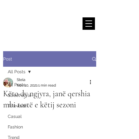
Stela Sallaku
Post
All Posts
Stela
All Posts
Nov 10, 2021
1 min read
Këto dy ngjyra, janë qershia
Street style
mbi tortë e këtij sezoni
Television
Casual
Fashion
Trend