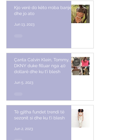
Kjo verë do këto rroba banje
dhe jo ato
Jun 13, 2023
Çanta Calvin Klein, Tommy,
DKNY duke filluar nga 40
dollarë dhe ku t’i blesh
Jun 5, 2023
Të gjitha fundet trendi të
sezonit si dhe ku t’i blesh
Jun 2, 2023