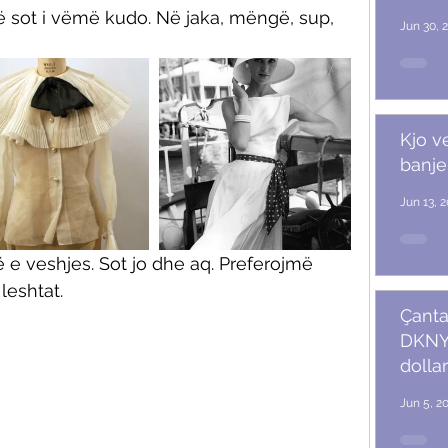
ë sot i vëmë kudo. Në jaka, mëngë, sup, 
Jun 30, 
Kjo v
banje
Jun 13, 
 e veshjes. Sot jo dhe aq. Preferojmë 
leshtat.
Çanta
DKNY 
dollar
Jun 5, 2