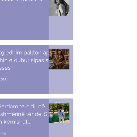
 zgjedhim pallton apo
in e duhur sipas stilit
tesës
2025
ardëroba e tij, në
shmërinë tënde. Si t’i
sh këmishat
kullore
2025