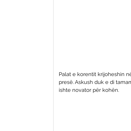
Palat e korentit krijoheshin 
presë. Askush duk e di tamam
ishte novator për kohën.