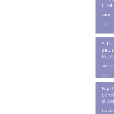
Limit
Jan 11
Si të
pelush
të je
Dec 14, 
Nga G
përdit
stilo
mash
Sep 28, 