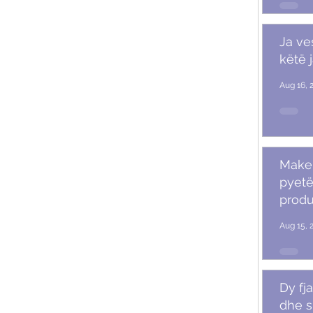
Ja ve
këtë 
Aug 16, 
Makeu
pyetë
produ
Aug 15, 
Dy fja
dhe s