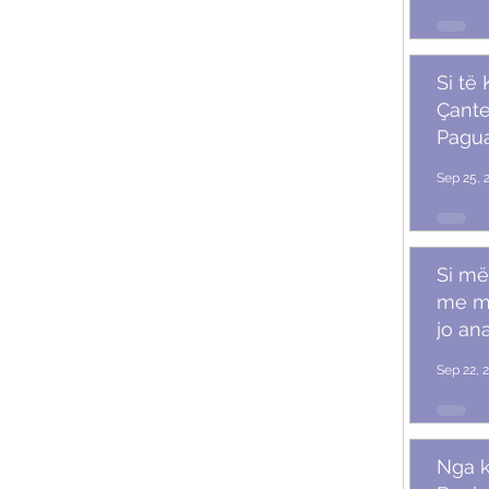
Si të
Çante
Pagu
Marr
Sep 25, 
Si më
me m
jo ana
Sep 22, 
Nga k