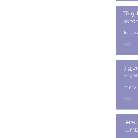
Të gji
sezoni
Jun 2, 2
5 gjër
veçan
May 25, 
Beret
komb