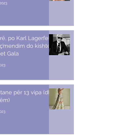
2023
rë, po Karl Lagerfeld
 ç’mendim do kishte
et Gala
023
stane për 13 vipa (dhe
tëm)
2023