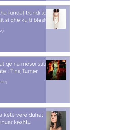
tha fundet trendi të
t si dhe ku t’i blesh
023
at që na mësoi stili i
të i Tina Turner
2023
a këtë verë duhet
inuar kështu