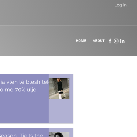
Log In
Home
About
 ia vlen të blesh tek
o me 70% ulje
Season, Tie Is the