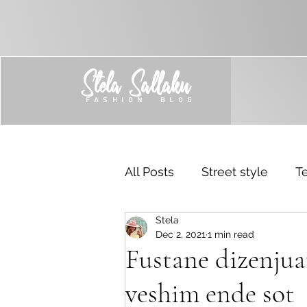
Stela Sallaku
FASHION BLOG
All Posts
Street style
Te
Stela
Trend
Sponsored
Dec 2, 2021
1 min read
Fustane dizenjuar
veshim ende sot