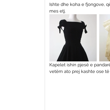
Ishte dhe koha e fjongove, q
mes etj. 
Kapelet ishin pjesë e pandarë
vetëm ato prej kashte ose të 