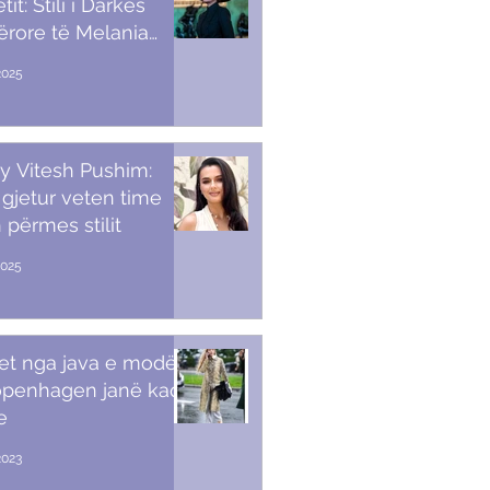
it: Stili i Darkës
ërore të Melania
p
2025
y Vitesh Pushim:
gjetur veten time
 përmes stilit
2025
et nga java e modës
openhagen janë kaq
e
2023