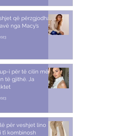
shjet që përzgjodha
javë nga Macy’s
2023
p-i për të cilin më
n të gjithë. Ja
ktet
2023
lë për veshjet lino
i t’i kombinosh