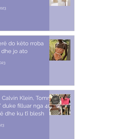
2023
erë do këto rroba
 dhe jo ato
2023
 Calvin Klein, Tommy,
duke filluar nga 40
ë dhe ku t’i blesh
023