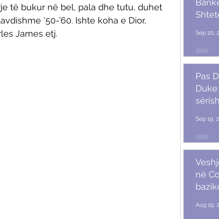
Banket
je të bukur në bel, pala dhe tutu, duhet 
Shtet
 lavdishme ‘50-’60. Ishte koha e Dior, 
Trum
les James etj. 
Sep 20, 
Pas D
Duke 
sërish
Sep 19, 
Veshj
në C
bazik
Aug 19, 