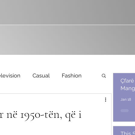
levision
Casual
Fashion
Çfarë
Mang
Bridal
Jan 18
 në 1950-tën, që i
This 