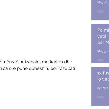
May 16, 
Po mi
vetë,
për M
May 3, 2
në mënyrë artizanale, me karton dhe 
 sa orë pune duheshin, por rezultati 
13 fu
jo ve
Apr 23, 