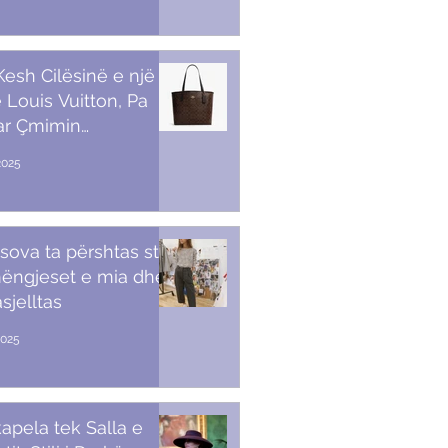
 Kesh Cilësinë e një
 Louis Vuitton, Pa
ar Çmimin
amendës
2025
sova ta përshtas stilin
ëngjeset e mia dhe
sjelltas
2025
apela tek Salla e