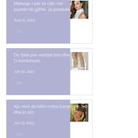
Makeup-i për të cilin më
pyetën të gjithë. Ja produktet
Aug 15, 2023
Dy fjalë për veshjet lino dhe si
t’i kombinosh
Jun 30, 2023
Kjo verë do këto rroba banje
dhe jo ato
Jun 13, 2023