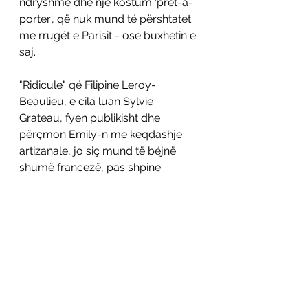
ndryshme dhe një kostum 'prêt-à-
porter', që nuk mund të përshtatet 
me rrugët e Parisit - ose buxhetin e 
saj.
"Ridicule" që Filipine Leroy-
Beaulieu, e cila luan Sylvie 
Grateau, fyen publikisht dhe 
përçmon Emily-n me keqdashje 
artizanale, jo siç mund të bëjnë 
shumë francezë, pas shpine.