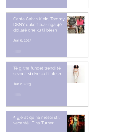
Çanta Calvin Klein, Tommy,
DKNY duke filluar nga 40
dollarë dhe ku t’i blesh
Jun 5, 2023
Të gjitha fundet trendi të
sezonit si dhe ku t’i blesh
Jun 2, 2023
5 gjërat që na mësoi stili i
veçantë i Tina Turner