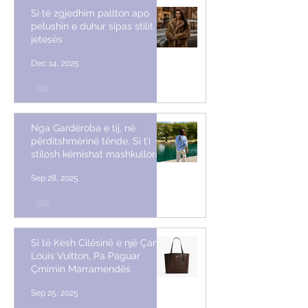
Si të zgjedhim pallton apo
pelushin e duhur sipas stilit të
jetesës
Dec 14, 2025
Nga Gardëroba e tij, në
përditshmërinë tënde. Si t’i
stilosh këmishat mashkullore
Sep 28, 2025
Si të Kesh Cilësinë e një Çante
Louis Vuitton, Pa Paguar
Çmimin Marramendës
Sep 25, 2025