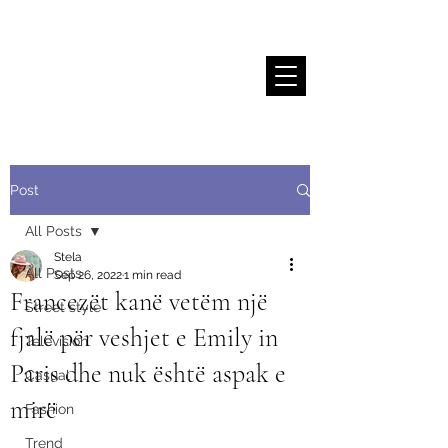
Stela Sallaku
Post
All Posts
Stela
All Posts
Sep 26, 2022
1 min read
Francezët kanë vetëm një
Street style
fjalë për veshjet e Emily in
Television
Paris dhe nuk është aspak e
Casual
mirë
Fashion
Trend