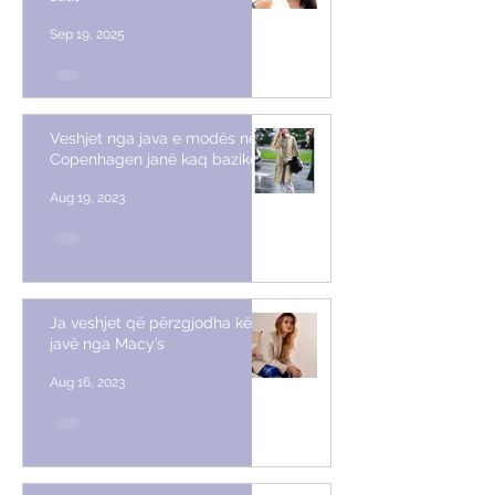
Sep 19, 2025
Veshjet nga java e modës në
Copenhagen janë kaq bazike
Aug 19, 2023
Ja veshjet që përzgjodha këtë
javë nga Macy’s
Aug 16, 2023