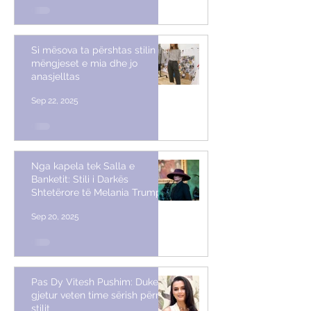
Si mësova ta përshtas stilin me
mëngjeset e mia dhe jo
anasjelltas
Sep 22, 2025
Nga kapela tek Salla e
Banketit: Stili i Darkës
Shtetërore të Melania Trump
Sep 20, 2025
Pas Dy Vitesh Pushim: Duke
gjetur veten time sërish përmes
stilit