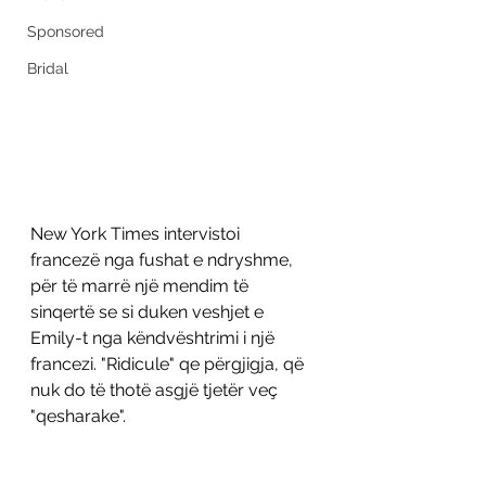
Sponsored
Bridal
New York Times intervistoi 
francezë nga fushat e ndryshme, 
për të marrë një mendim të 
sinqertë se si duken veshjet e 
Emily-t nga këndvështrimi i një 
francezi. "Ridicule" qe përgjigja, që 
nuk do të thotë asgjë tjetër veç 
"qesharake". 