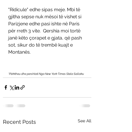
"Ridicule" edhe sipas meje. Mbi të 
gjitha sepse nuk mësoi të vishet si 
Parizjene edhe pasi ishte në Paris 
për rreth 3 vite.  Qershia moi tortë 
janë këto çorapet e gjata, që pash 
sot, sikur do të trembë kuajt e 
Montanës. 
*Përktheu dhe pershtati Nga New York Times Stela Sallaku
See All
Recent Posts