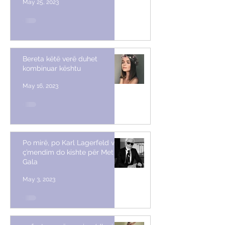
May 25, 2023
Bereta këtë verë duhet
kombinuar kështu
May 16, 2023
Po mirë, po Karl Lagerfeld vetë,
ç’mendim do kishte për Met
Gala
May 3, 2023