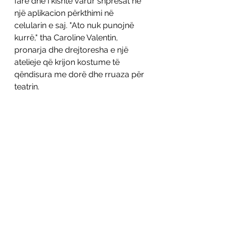
fare dhe i kishte varur shpresat në 
një aplikacion përkthimi në 
celularin e saj. "Ato nuk punojnë 
kurrë," tha Caroline Valentin, 
pronarja dhe drejtoresha e një 
atelieje që krijon kostume të 
qëndisura me dorë dhe rruaza për 
teatrin.