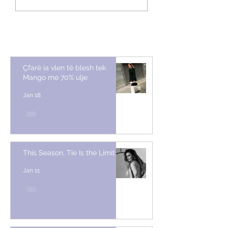
Limit
pelushin e duhur sipa
të jetesës
Çfarë ia vlen të blesh tek
Mango me 70% ulje
Jan 18
This Season, Tie Is the Limit
Jan 11