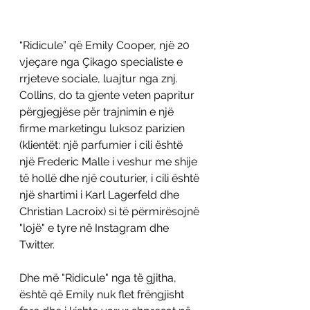
“Ridicule” që Emily Cooper, një 20 
vjeçare nga Çikago specialiste e 
rrjeteve sociale, luajtur nga znj. 
Collins, do ta gjente veten papritur 
përgjegjëse për trajnimin e një 
firme marketingu luksoz parizien 
(klientët: një parfumier i cili është 
një Frederic Malle i veshur me shije 
të hollë dhe një couturier, i cili është 
një shartimi i Karl Lagerfeld dhe 
Christian Lacroix) si të përmirësojnë 
"lojë" e tyre në Instagram dhe 
Twitter.
Dhe më "Ridicule" nga të gjitha, 
është që Emily nuk flet frëngjisht 