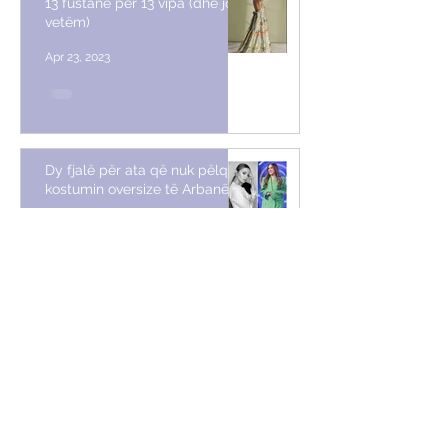
13 fustane për 13 vipa (dhe jo
vetëm)
Apr 23, 2023
Dy fjalë për ata që nuk pëlqyen
kostumin oversize të Arbanës
Apr 16, 2023
Këshilla stili nga Vera Ora
Apr 11, 2023