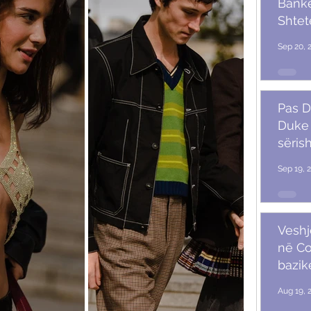
Banket
Shtet
Trum
Sep 20, 
Pas D
Duke 
sërish
Sep 19, 
Veshj
në C
bazik
Aug 19, 