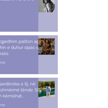
 zgjedhim pallton apo
in e duhur sipas stilit
tesës
2025
ardëroba e tij, në
shmërinë tënde. Si t’i
sh këmishat
kullore
2025