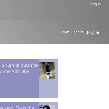
Log In
Home
About
 ia vlen të blesh tek
o me 70% ulje
Season, Tie Is the