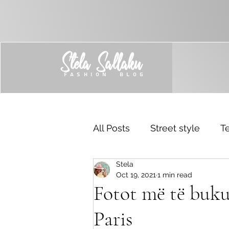
Stela Sallaku
FASHION BLOG
All Posts
Street style
Te
Stela
Trend
Sponsored
Oct 19, 2021
1 min read
Fotot më të buku
Paris