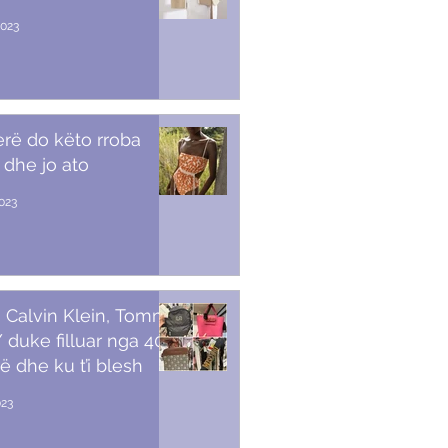
2023
erë do këto rroba
 dhe jo ato
2023
 Calvin Klein, Tommy,
duke filluar nga 40
ë dhe ku t’i blesh
023