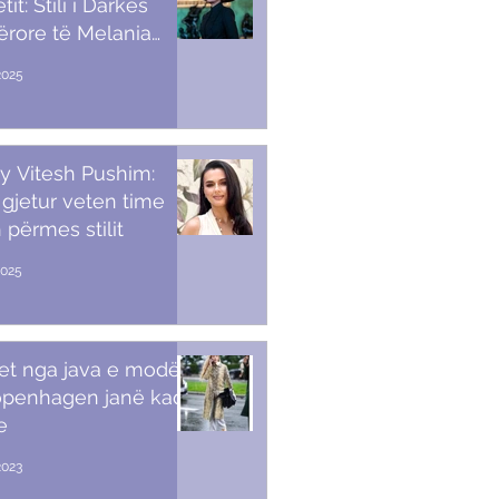
it: Stili i Darkës
ërore të Melania
p
2025
y Vitesh Pushim:
gjetur veten time
 përmes stilit
2025
et nga java e modës
openhagen janë kaq
e
2023