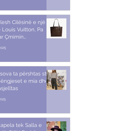
 Kesh Cilësinë e një
 Louis Vuitton, Pa
ar Çmimin
amendës
2025
sova ta përshtas stilin
ëngjeset e mia dhe
sjelltas
2025
apela tek Salla e