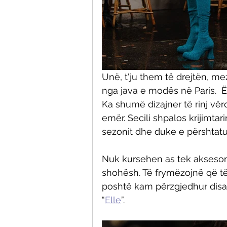
Unë, t'ju them të drejtën, mezi
nga java e modës në Paris.  Ë
Ka shumë dizajner të rinj vër
emër. Secili shpalos krijimtar
sezonit dhe duke e përshtatur
Nuk kursehen as tek aksesorët
shohësh. Të frymëzojnë që të
poshtë kam përzgjedhur disa 
“
Elle
”. 