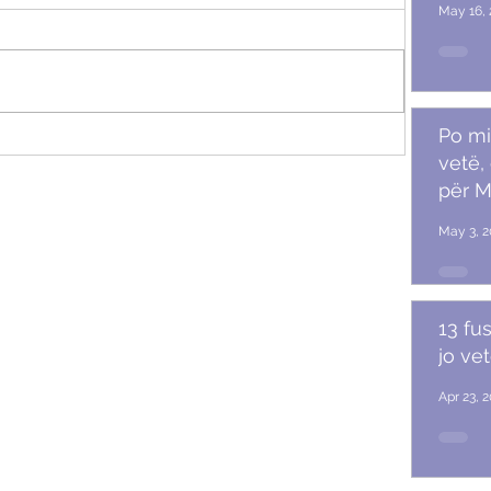
May 16, 
Po mi
r
vetë,
për M
May 3, 2
13 fu
jo ve
Apr 23, 