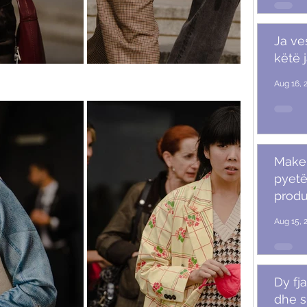
Ja ve
këtë 
Aug 16, 
Makeu
pyetë
produ
Aug 15, 
Dy fja
dhe s