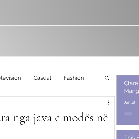
levision
Casual
Fashion
Çfarë
Mang
Bridal
Jan 18
ra nga java e modës në
This 