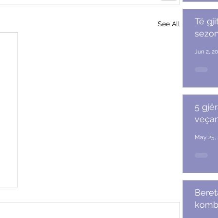
Të gji
See All
sezoni
Jun 2, 2
5 gjër
veçan
May 25, 
Beret
komb