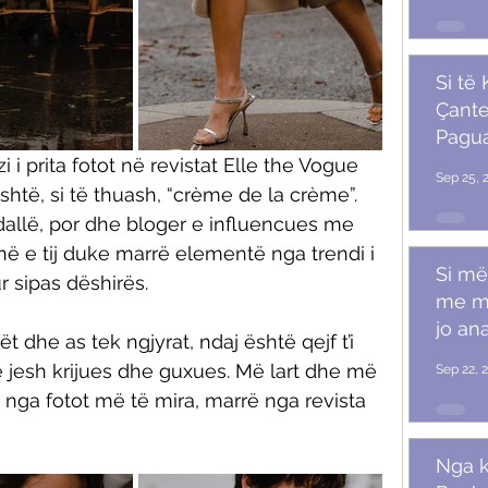
Si të
Çante
Pagu
Marr
 i prita fotot në revistat Elle the Vogue 
Sep 25, 
shtë, si të thuash, “crème de la crème”. 
dallë, por dhe bloger e influencues me 
inë e tij duke marrë elementë nga trendi i 
Si më
 sipas dëshirës. 
me m
jo ana
 dhe as tek ngjyrat, ndaj është qejf t’i 
 jesh krijues dhe guxues. Më lart dhe më 
Sep 22, 
nga fotot më të mira, marrë nga revista 
Nga k