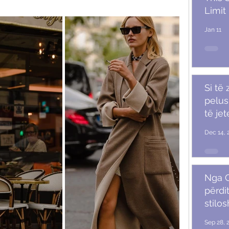
Limit
Jan 11
Si të
pelush
të je
Dec 14, 
Nga G
përdit
stilo
mash
Sep 28, 