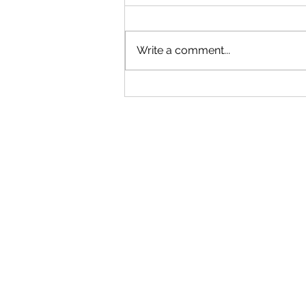
Write a comment...
Pas Dy Vitesh Pushim: Duke gjetu
veten time sërish përmes stilit