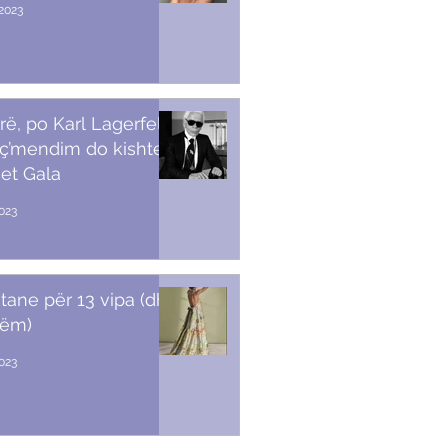
2023
rë, po Karl Lagerfeld
 ç’mendim do kishte
et Gala
023
stane për 13 vipa (dhe
tëm)
2023