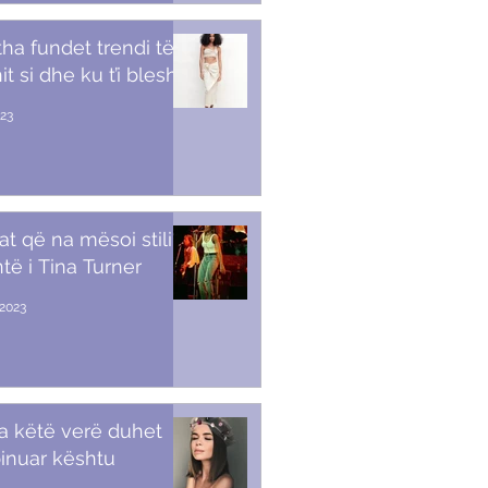
tha fundet trendi të
t si dhe ku t’i blesh
023
at që na mësoi stili i
të i Tina Turner
2023
a këtë verë duhet
inuar kështu