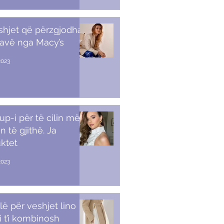
shjet që përzgjodha
javë nga Macy’s
2023
p-i për të cilin më
n të gjithë. Ja
ktet
2023
lë për veshjet lino
i t’i kombinosh