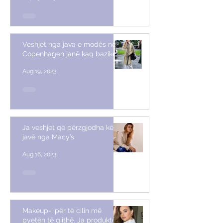
Veshjet nga java e modës në
Copenhagen janë kaq bazike
Aug 19, 2023
Ja veshjet që përzgjodha këtë
javë nga Macy’s
Aug 16, 2023
Makeup-i për të cilin më
pyetën të gjithë. Ja produktet