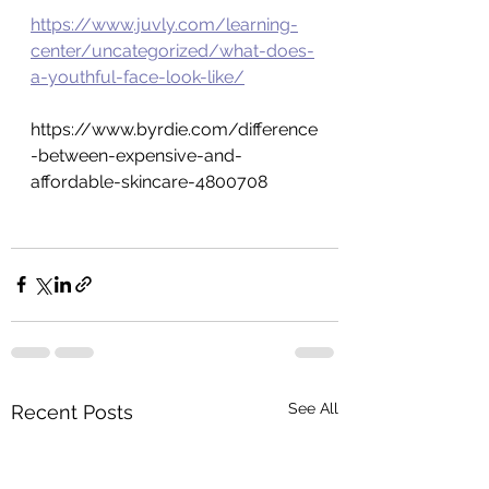
https://www.juvly.com/learning-
center/uncategorized/what-does-
a-youthful-face-look-like/
https://www.byrdie.com/difference
-between-expensive-and-
affordable-skincare-4800708
See All
Recent Posts