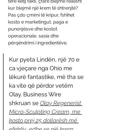
tërë këtij fakti, çfarë blejmë realisht 
kur blejmë një krem të shtrenjtë? 
Pas çdo çmimi të kripur, fshihet 
kosto e marketingut, paga e 
punonjësve dhe kostot 
operacionale, sasia dhe 
përqëndrimi i ingredientëve.
Kur pyeta Lindën, një 70 e 
ca vjeçare nga Ohio me 
lëkurë fantastike, më tha se 
ka vite që përdor vetëm 
Olay. Business Wire 
shkruan se 
Olay Regenerist 
Micro-Sculpting Cream, me 
kosto prej 25 dollarësh më 
efektiv  edhe se një krem 