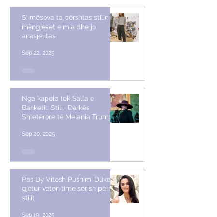
Si mësova ta përshtas stilin me
mëngjeset e mia dhe jo
anasjelltas
Sep 22, 2025
Nga kapela tek Salla e
Banketit: Stili i Darkës
Shtetërore të Melania Trump
Sep 20, 2025
Pas Dy Vitesh Pushim: Duke
gjetur veten time sërish përmes
stilit
Sep 19, 2025