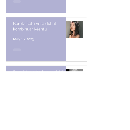
Bereta këtë verë duhet
kombinuar kështu
May 16, 2023
Po mirë, po Karl Lagerfeld vetë,
ç’mendim do kishte për Met
Gala
May 3, 2023
13 fustane për 13 vipa (dhe jo
vetëm)