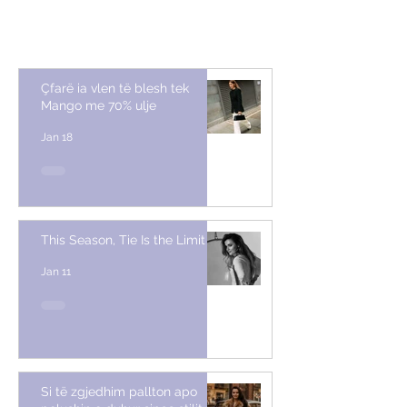
Çfarë ia vlen të blesh tek
Mango me 70% ulje
Jan 18
This Season, Tie Is the Limit
Jan 11
Si të zgjedhim pallton apo