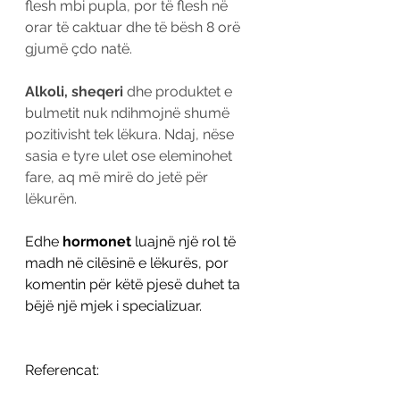
flesh mbi pupla, por të flesh në 
orar të caktuar dhe të bësh 8 orë 
gjumë çdo natë. 
Alkoli, sheqeri 
dhe produktet e 
bulmetit nuk ndihmojnë shumë 
pozitivisht tek lëkura. Ndaj, nëse 
sasia e tyre ulet ose eleminohet 
fare, aq më mirë do jetë për 
lëkurën. 
Edhe 
hormonet 
luajnë një rol të 
madh në cilësinë e lëkurës, por 
komentin për këtë pjesë duhet ta 
bëjë një mjek i specializuar. 
Referencat: