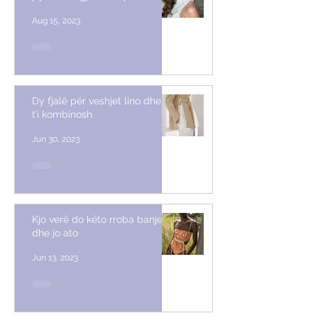
Aug 15, 2023
Dy fjalë për veshjet lino dhe si
t’i kombinosh
Jun 30, 2023
Kjo verë do këto rroba banje
dhe jo ato
Jun 13, 2023