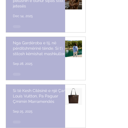
pelushin e duhur sipas stilit të
jetesës
Dec 14, 2025
Nga Gardëroba e tij, në
përditshmërinë tënde. Si t’i
stilosh këmishat mashkullore
Sep 28, 2025
Si të Kesh Cilësinë e një Çante
Louis Vuitton, Pa Paguar
Çmimin Marramendës
Sep 25, 2025