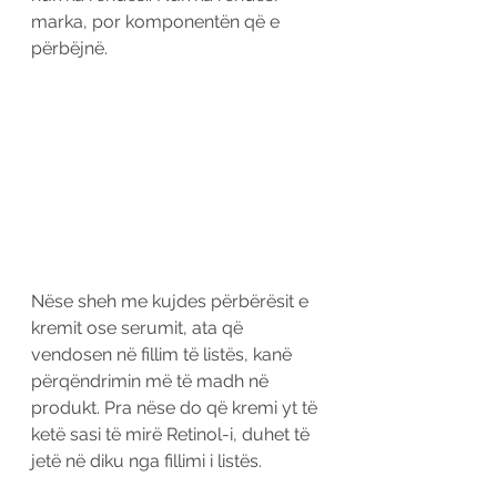
marka, por komponentën që e 
përbëjnë. 
Nëse sheh me kujdes përbërësit e 
kremit ose serumit, ata që 
vendosen në fillim të listës, kanë 
përqëndrimin më të madh në 
produkt. Pra nëse do që kremi yt të 
ketë sasi të mirë Retinol-i, duhet të 
jetë në diku nga fillimi i listës.