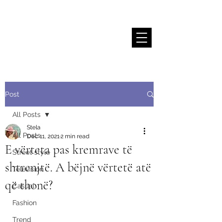
Stela Sallaku
Post
All Posts
Stela
All Posts
Dec 11, 2021
2 min read
E vërteta pas kremrave të
Street style
shtrenjtë. A bëjnë vërtetë atë
Television
që thonë?
Casual
Fashion
Trend