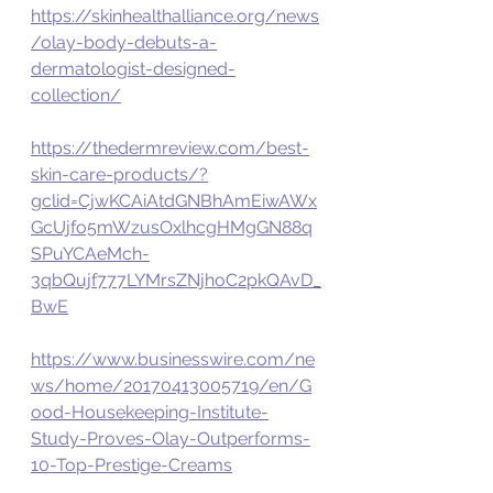
https://skinhealthalliance.org/news
/olay-body-debuts-a-
dermatologist-designed-
collection/
https://thedermreview.com/best-
skin-care-products/?
gclid=CjwKCAiAtdGNBhAmEiwAWx
GcUjfo5mWzusOxlhcgHMgGN88q
SPuYCAeMch-
3qbQujf777LYMrsZNjhoC2pkQAvD_
BwE
https://www.businesswire.com/ne
ws/home/20170413005719/en/G
ood-Housekeeping-Institute-
Study-Proves-Olay-Outperforms-
10-Top-Prestige-Creams