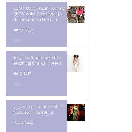
Çanta Calvin Klein, Tommy,
DKNY duke filluar nga 40
dollarë dhe ku t’i blesh
Jun 5, 2023
Të gjitha fundet trendi të
sezonit si dhe ku t’i blesh
Jun 2, 2023
5 gjërat që na mësoi stili i
veçantë i Tina Turner
May 25, 2023