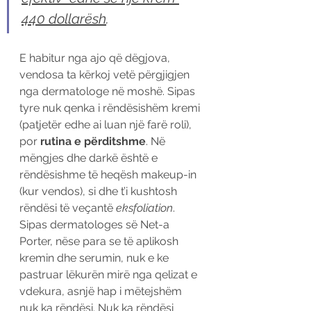
440 dollarësh
.  
E habitur nga ajo që dëgjova, 
vendosa ta kërkoj vetë përgjigjen 
nga dermatologe në moshë. Sipas 
tyre nuk qenka i rëndësishëm kremi 
(patjetër edhe ai luan një farë roli), 
por 
rutina e përditshme
. Në 
mëngjes dhe darkë është e 
rëndësishme të heqësh makeup-in 
(kur vendos), si dhe t’i kushtosh 
rëndësi të veçantë 
eksfoliation
. 
Sipas dermatologes së Net-a 
Porter, nëse para se të aplikosh 
kremin dhe serumin, nuk e ke 
pastruar lëkurën mirë nga qelizat e 
vdekura, asnjë hap i mëtejshëm 
nuk ka rëndësi. Nuk ka rëndësi 