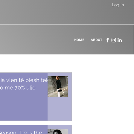
Log In
Home
About
 ia vlen të blesh tek
o me 70% ulje
Season, Tie Is the