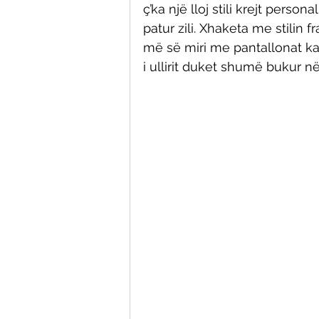
ç’ka një lloj stili krejt perso
patur zili. Xhaketa me stilin 
më së miri me pantallonat ka
i ullirit duket shumë bukur në