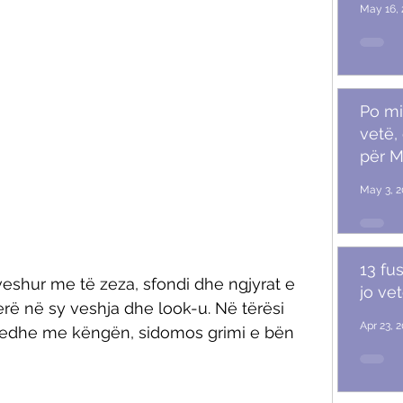
May 16, 
Po mi
vetë,
për M
May 3, 2
13 fu
veshur me të zeza, sfondi dhe ngjyrat e 
jo ve
rë në sy veshja dhe look-u. Në tërësi 
Apr 23, 
 edhe me këngën, sidomos grimi e bën 