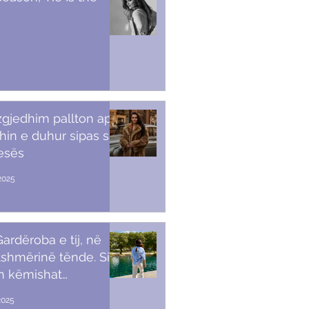
 zgjedhim pallton apo
in e duhur sipas stilit
tesës
2025
ardëroba e tij, në
shmërinë tënde. Si t’i
sh këmishat
kullore
2025