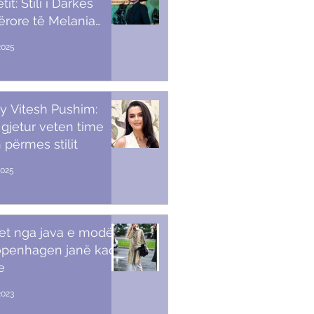
it: Stili i Darkës
ërore të Melania
p
2025
y Vitesh Pushim:
gjetur veten time
 përmes stilit
2025
et nga java e modës
openhagen janë kaq
e
2023