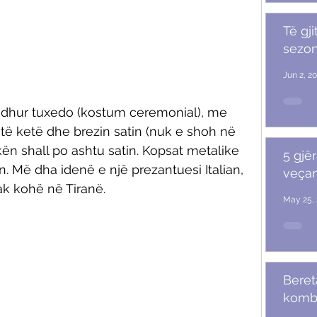
Të gji
sezoni
Jun 2, 2
jedhur tuxedo (kostum ceremonial), me 
të ketë dhe brezin satin (nuk e shoh në 
kën shall po ashtu satin. Kopsat metalike 
5 gjër
. Më dha idenë e një prezantuesi Italian, 
veçan
ak kohë në Tiranë. 
May 25, 
Beret
komb