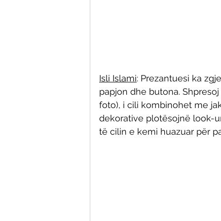
Isli Islami
: Prezantuesi ka zg
papjon dhe butona. Shpresoj 
foto), i cili kombinohet me ja
dekorative plotësojnë look-un
të cilin e kemi huazuar për p