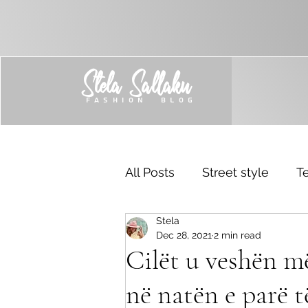
Stela Sallaku
FASHION BLOG
All Posts
Street style
Te
Stela
Trend
Sponsored
Dec 28, 2021
2 min read
Cilët u veshën m
në natën e parë t