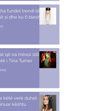
tha fundet trendi të
t si dhe ku t’i blesh
023
at që na mësoi stili i
të i Tina Turner
2023
a këtë verë duhet
inuar kështu