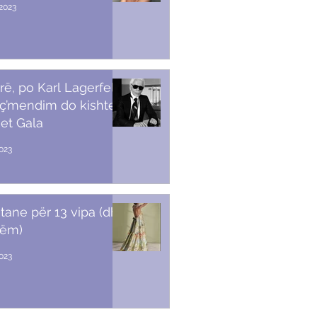
2023
rë, po Karl Lagerfeld
 ç’mendim do kishte
et Gala
023
stane për 13 vipa (dhe
tëm)
2023