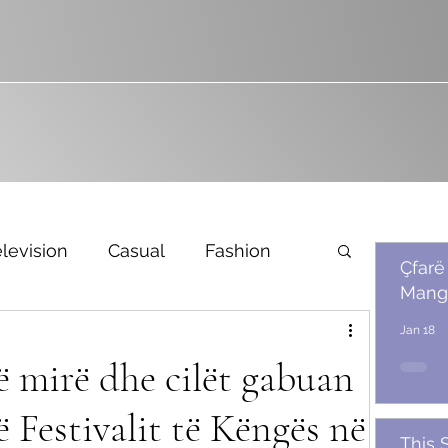
levision
Casual
Fashion
Çfarë
Mang
Bridal
Jan 18
ë mirë dhe cilët gabuan
ë Festivalit të Këngës në
This 