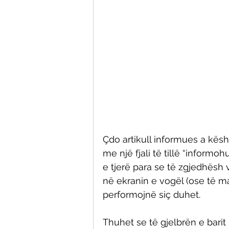
Çdo artikull informues a këshi
me një fjali të tillë “informoh
e tjerë para se të zgjedhësh
në ekranin e vogël (ose të m
performojnë siç duhet. 
Thuhet se të gjelbrën e bari