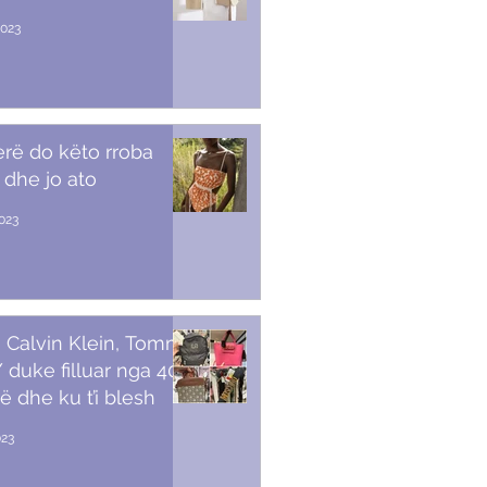
2023
erë do këto rroba
 dhe jo ato
2023
 Calvin Klein, Tommy,
duke filluar nga 40
ë dhe ku t’i blesh
023