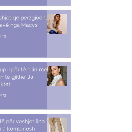
shjet që përzgjodha
javë nga Macy’s
2023
p-i për të cilin më
n të gjithë. Ja
ktet
2023
lë për veshjet lino
i t’i kombinosh