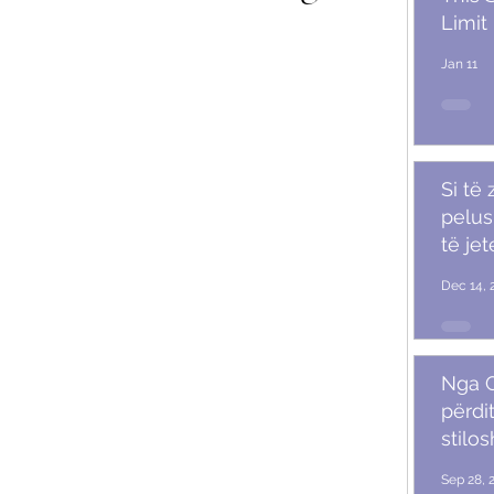
Limit
Jan 11
Si të
pelush
të je
Dec 14, 
Nga G
përdit
stilo
mash
Sep 28, 