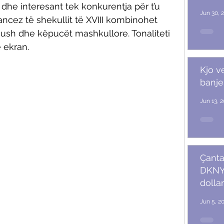
nal dhe interesant tek konkurentja për t’u 
Jun 30, 
francez të shekullit të XVIII kombinohet 
ush dhe këpucët mashkullore. Tonaliteti 
 ekran. 
Kjo v
banje
Jun 13, 
Çanta
DKNY 
dollar
Jun 5, 2