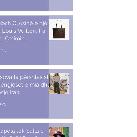
 Kesh Cilësinë e një
 Louis Vuitton, Pa
ar Çmimin
amendës
2025
sova ta përshtas stilin
ëngjeset e mia dhe
sjelltas
2025
apela tek Salla e