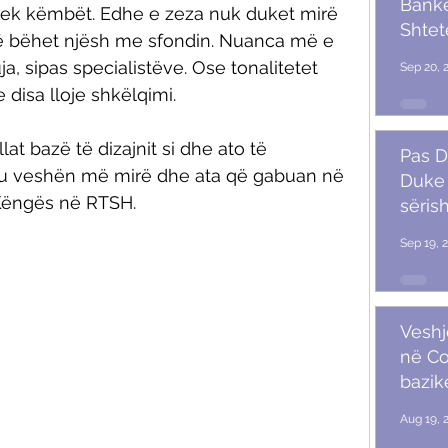
Banket
 tek këmbët. Edhe e zeza nuk duket mirë 
Shtet
të bëhet njësh me sfondin. Nuanca më e 
Trum
a, sipas specialistëve. Ose tonalitetet 
Sep 20, 
 disa lloje shkëlqimi. 
at bazë të dizajnit si dhe ato të 
Pas D
që u veshën më mirë dhe ata që gabuan në 
Duke 
 Këngës në RTSH. 
sërish
Sep 19, 
Veshj
në C
bazik
Aug 19, 