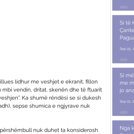
Si të
Çante
Pagu
Marr
Sep 25, 
Si më
llues lidhur me veshjet e ekranit, fillon 
me m
u mbi vendin, dritat, skenën dhe të ftuarit 
jo ana
 veshjen”. Ka shumë rëndësi se si dukesh 
Sep 22, 
adh), sepse shumica e ngjyrave nuk 
Nga k
t përshëmbull nuk duhet ta konsiderosh 