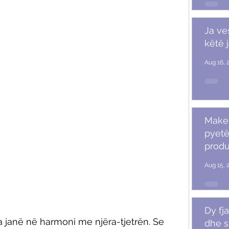
Ja ve
këtë 
Aug 16, 
Makeu
pyetë
produ
Aug 15, 
Dy fja
ja janë në harmoni me njëra-tjetrën. Se 
dhe s