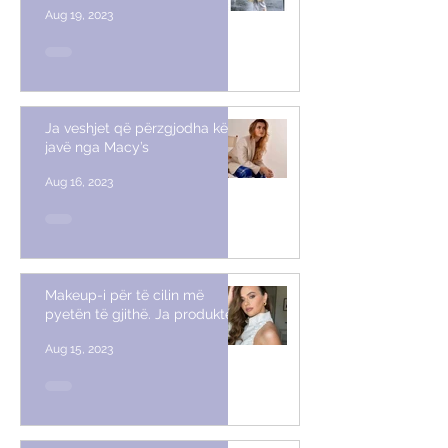
Aug 19, 2023
Ja veshjet që përzgjodha këtë
javë nga Macy’s
Aug 16, 2023
Makeup-i për të cilin më
pyetën të gjithë. Ja produktet
Aug 15, 2023