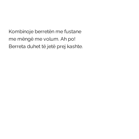
Kombinoje berretën me fustane 
me mëngë me volum. Ah po! 
Berreta duhet të jetë prej kashte.