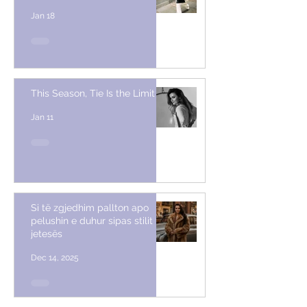
Jan 18
This Season, Tie Is the Limit
Jan 11
Si të zgjedhim pallton apo
pelushin e duhur sipas stilit të
jetesës
Dec 14, 2025