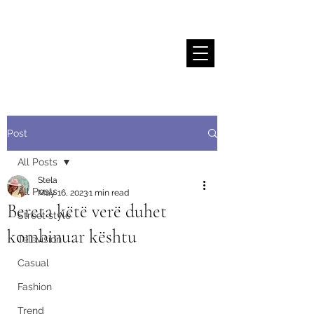
Stela Sallaku
Post
All Posts
Stela
All Posts
May 16, 2023
1 min read
Bereta këtë verë duhet
Street style
kombinuar kështu
Television
Casual
Fashion
Trend