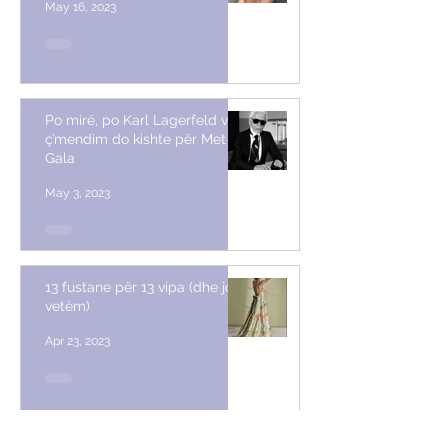
May 16, 2023
Po mirë, po Karl Lagerfeld vetë,
ç’mendim do kishte për Met
Gala
May 3, 2023
13 fustane për 13 vipa (dhe jo
vetëm)
Apr 23, 2023