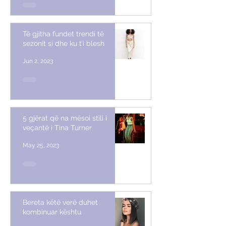
Të gjitha fundet trendi të
sezonit si dhe ku t’i blesh
Jun 2, 2023
5 gjërat që na mësoi stili i
veçantë i Tina Turner
May 25, 2023
Bereta këtë verë duhet
kombinuar kështu