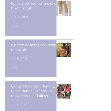
Dy fjalë për veshjet lino dhe si
t’i kombinosh
Jun 30, 2023
Kjo verë do këto rroba banje
dhe jo ato
Jun 13, 2023
Çanta Calvin Klein, Tommy,
DKNY duke filluar nga 40
dollarë dhe ku t’i blesh
Jun 5, 2023