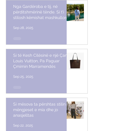
Nga Gardëroba e tij, në
përditshmërinë tënde. Si t’i
stilosh këmishat mashkullore
Sep 28, 2025
Si të Kesh Cilësinë e një Çante
Louis Vuitton, Pa Paguar
Çmimin Marramendës
Sep 25, 2025
Si mësova ta përshtas stilin me
mëngjeset e mia dhe jo
anasjelltas
Sep 22, 2025