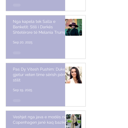
Nga kapela tek Salla e
Banketit: Stili i Darkës
Shtetërore të Melania Trump
Sep 20, 2025
Pas Dy Vitesh Pushim: Duke
gjetur veten time sërish përmes
stilit
Sep 19, 2025
Veshjet nga java e modës në
Copenhagen janë kaq bazike