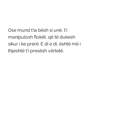
Ose mund t'ia bësh si unë, t'i 
manipulosh flokët, që të dukesh 
sikur i ke prerë. E di e di, është më i 
thjeshtë t'i presësh vërtetë. 