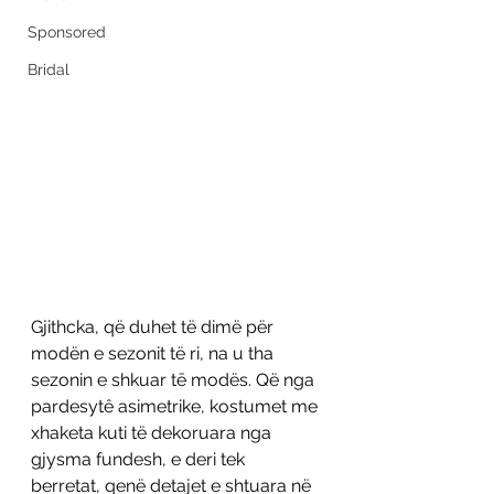
Sponsored
Bridal
Gjithcka, që duhet të dimë për 
modën e sezonit të ri, na u tha 
sezonin e shkuar tē modës. Që nga 
pardesytê asimetrike, kostumet me 
xhaketa kuti të dekoruara nga 
gjysma fundesh, e deri tek 
berretat, qenë detajet e shtuara në 