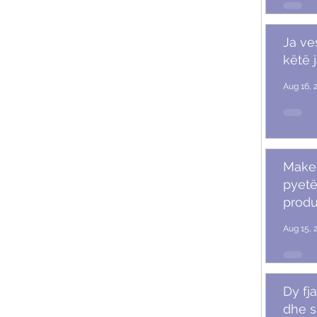
Ja ve
këtë 
Aug 16, 
Makeu
pyetë
produ
Aug 15, 
Dy fja
dhe s