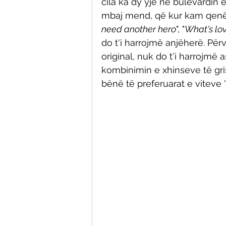
cila ka dy yje në bulevardin e
mbaj mend, që kur kam qenë 
need another hero
", "
What's lov
do t'i harrojmë anjëherë. Për
original, nuk do t'i harrojmë 
kombinimin e xhinseve të gris
bënë të preferuarat e viteve '