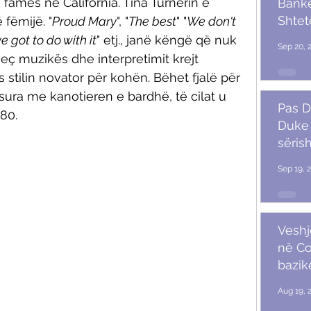
 famës në California. Tina Turnerin e 
Banket
Shtet
fëmijë. "
Proud Mary
", "
The best
" "
We don't 
Trum
e got to do with it
" etj., janë këngë që nuk 
Sep 20, 
veç muzikës dhe interpretimit krejt 
as stilin novator për kohën. Bëhet fjalë për 
ura me kanotieren e bardhë, të cilat u 
Pas D
80. 
Duke 
sërish
Sep 19, 
Veshj
në C
bazik
Aug 19, 