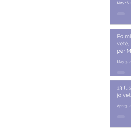
May 16, 
Po mi
vetë,
për M
May 3, 2
13 fu
jo ve
Apr 23, 