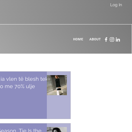
Log In
Home
About
 ia vlen të blesh tek
o me 70% ulje
Season, Tie Is the