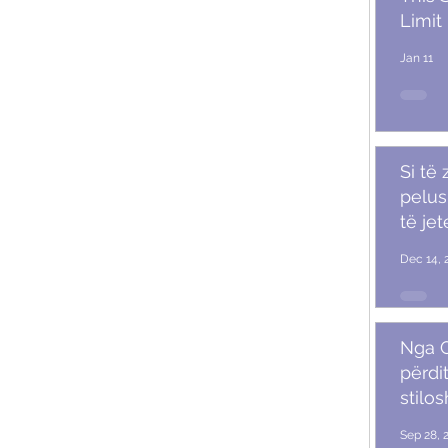
Limit
Jan 11
Si të
pelush
të je
Dec 14, 
Nga G
përdit
stilo
mash
Sep 28, 