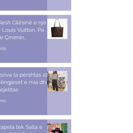
 Kesh Cilësinë e një
 Louis Vuitton, Pa
ar Çmimin
amendës
2025
sova ta përshtas stilin
ëngjeset e mia dhe
sjelltas
2025
apela tek Salla e