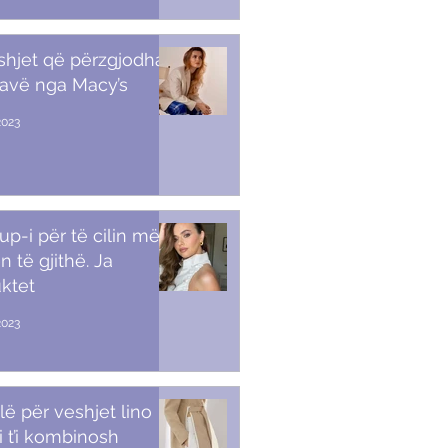
shjet që përzgjodha
javë nga Macy’s
2023
p-i për të cilin më
n të gjithë. Ja
ktet
2023
lë për veshjet lino
i t’i kombinosh