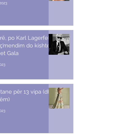
2023
rë, po Karl Lagerfeld
 ç’mendim do kishte
et Gala
023
stane për 13 vipa (dhe
tëm)
2023