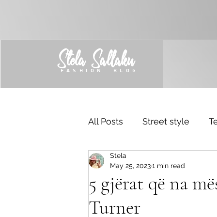
Stela Sallaku
FASHION BLOG
All Posts
Street style
Te
Stela
Trend
Sponsored
May 25, 2023
1 min read
5 gjërat që na mës
Turner