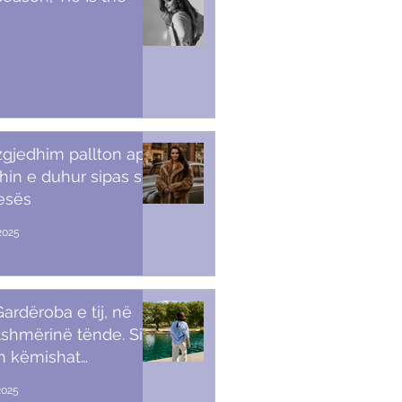
 zgjedhim pallton apo
in e duhur sipas stilit
tesës
2025
ardëroba e tij, në
shmërinë tënde. Si t’i
sh këmishat
kullore
2025