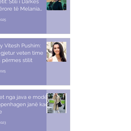
it: Stili i Darkës
ërore të Melania
p
2025
y Vitesh Pushim:
gjetur veten time
 përmes stilit
2025
et nga java e modës
openhagen janë kaq
e
2023