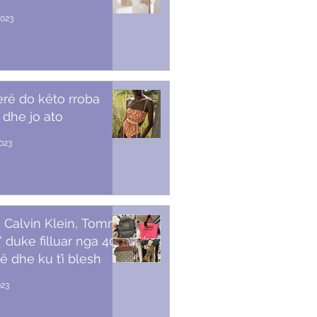
2023
erë do këto rroba
 dhe jo ato
2023
 Calvin Klein, Tommy,
duke filluar nga 40
ë dhe ku t’i blesh
023