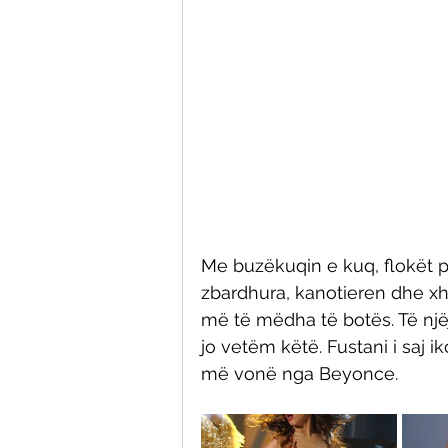
Me buzëkuqin e kuq, flokët pu
zbardhura, kanotieren dhe xh
më të mëdha të botës. Të njëj
jo vetëm këtë. Fustani i saj 
më vonë nga Beyonce. 