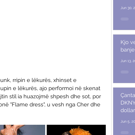
Jun 30, 
Kjo v
banje
Jun 13, 
nk, rripin e lëkurës, xhinset e 
upin e lëkurës, ajo performoi në skenat 
Çanta
tin stil ia huazojmë shpesh dhe sot, por 
DKNY 
ikonë "Flame dress", u vesh nga Cher dhe 
dollar
Jun 5, 2