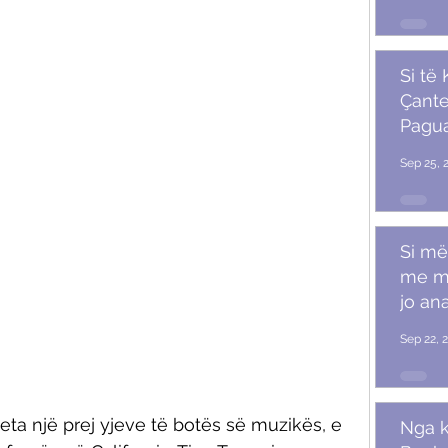
Si të
Çante
Pagu
Marr
Sep 25, 
Si më
me m
jo ana
Sep 22, 
eta një prej yjeve të botës së muzikës, e 
Nga k