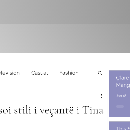
levision
Casual
Fashion
Çfarë
Mang
Bridal
Jan 18
oi stili i veçantë i Tina
This 