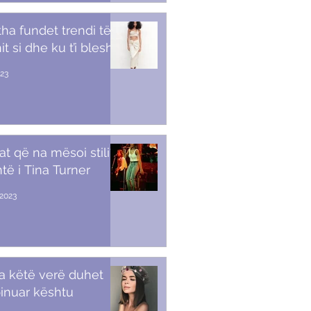
tha fundet trendi të
t si dhe ku t’i blesh
023
at që na mësoi stili i
të i Tina Turner
2023
a këtë verë duhet
inuar kështu