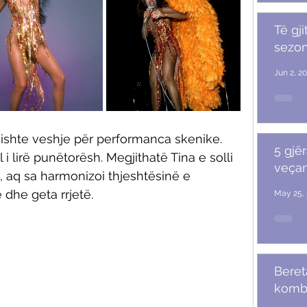
Të gji
sezoni
Jun 2, 2
 ishte veshje për performanca skenike. 
5 gjër
i lirë punëtorësh. Megjithatë Tina e solli 
veçan
, aq sa harmonizoi thjeshtësinë e 
 dhe geta rrjetë.
May 25, 
Beret
komb