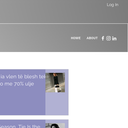
Log In
Home
About
 ia vlen të blesh tek
o me 70% ulje
Season, Tie Is the