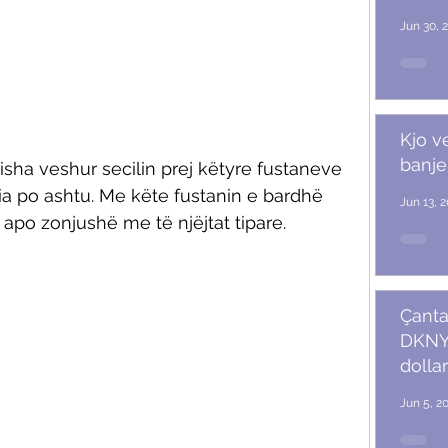
Jun 30, 
Kjo v
banje
sha veshur secilin prej këtyre fustaneve 
a po ashtu. Me këte fustanin e bardhë 
Jun 13, 
 apo zonjushë me të njëjtat tipare. 
Çanta
DKNY 
dollar
Jun 5, 2