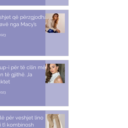
shjet që përzgjodha
javë nga Macy’s
2023
p-i për të cilin më
n të gjithë. Ja
ktet
2023
lë për veshjet lino
i t’i kombinosh