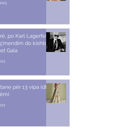
2023
rë, po Karl Lagerfeld
 ç’mendim do kishte
et Gala
023
stane për 13 vipa (dhe
tëm)
2023