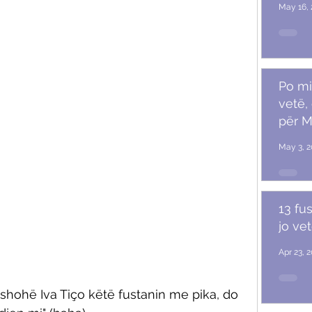
May 16, 
Po mi
vetë,
për M
May 3, 2
13 fu
jo ve
Apr 23, 
shohë Iva Tiço këtë fustanin me pika, do 