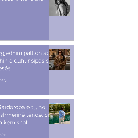
 zgjedhim pallton apo
in e duhur sipas stilit
tesës
2025
ardëroba e tij, në
shmërinë tënde. Si t’i
sh këmishat
kullore
2025