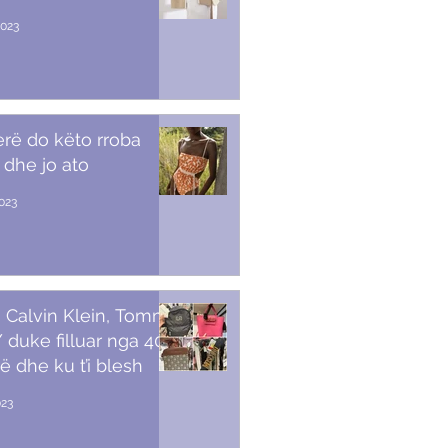
2023
erë do këto rroba
 dhe jo ato
2023
 Calvin Klein, Tommy,
duke filluar nga 40
ë dhe ku t’i blesh
023