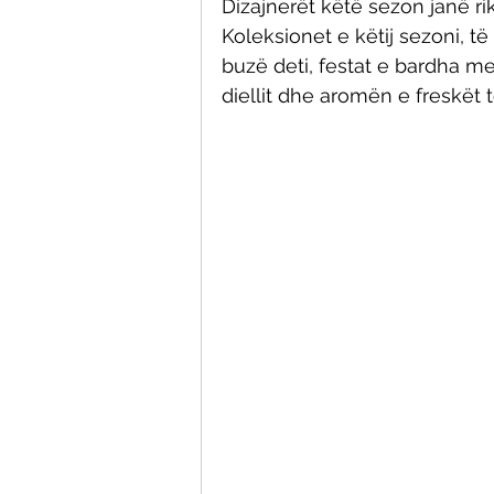
Dizajnerët këtë sezon janë r
Koleksionet e këtij sezoni, të
buzë deti, festat e bardha me
diellit dhe aromën e freskët 