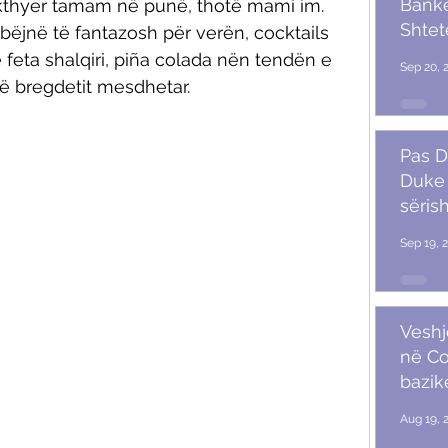
Banket
ikthyer tamam në punë, thotë mami im. 
Shtet
 bëjnë të fantazosh për verën, cocktails 
Trum
 feta shalqiri, piña colada nën tendën e 
Sep 20, 
të bregdetit mesdhetar. 
Pas D
Duke 
sërish
Sep 19, 
Veshj
në C
bazik
Aug 19, 