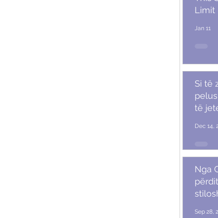
Limit
Jan 11
Si të
pelush
të je
Dec 14, 
Nga G
përdit
stilo
mash
Sep 28, 