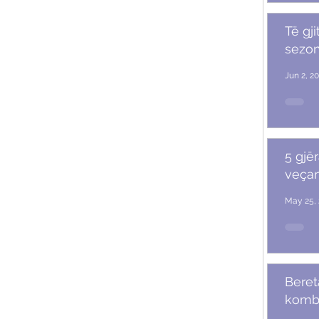
Të gji
sezoni
Jun 2, 2
5 gjër
veçan
May 25, 
Beret
komb