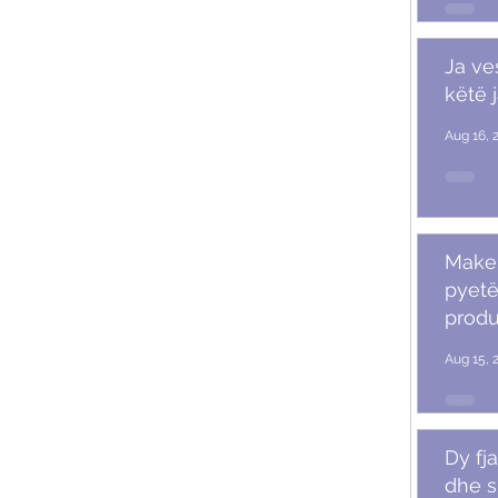
Ja ve
këtë 
Aug 16, 
Makeu
pyetë
produ
Aug 15, 
Dy fja
dhe s