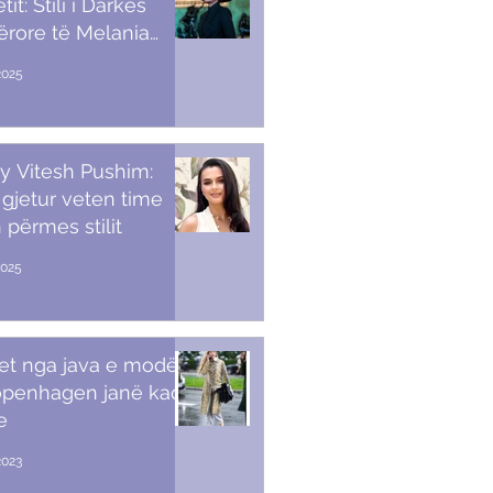
it: Stili i Darkës
ërore të Melania
p
2025
y Vitesh Pushim:
gjetur veten time
 përmes stilit
2025
et nga java e modës
openhagen janë kaq
e
2023