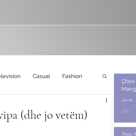
levision
Casual
Fashion
Çfarë
Mang
Bridal
Jan 18
 vipa (dhe jo vetëm)
This 