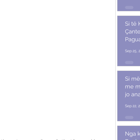
Si të
Çante
Pagu
Marr
Sep 25, 
Si më
me m
jo ana
Sep 22, 
Nga k