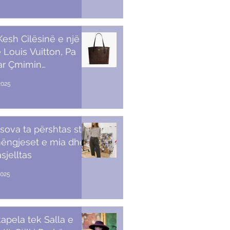
 Kesh Cilësinë e një
 Louis Vuitton, Pa
ar Çmimin
amendës
2025
sova ta përshtas stilin
ëngjeset e mia dhe
sjelltas
2025
apela tek Salla e