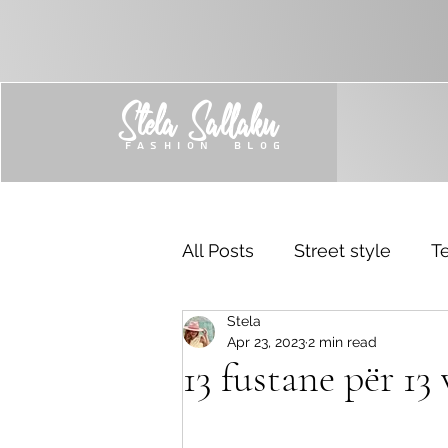
Stela Sallaku
FASHION BLOG
All Posts
Street style
Te
Stela
Trend
Sponsored
Apr 23, 2023
2 min read
13 fustane për 13