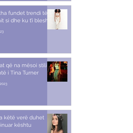
tha fundet trendi të
t si dhe ku t’i blesh
023
at që na mësoi stili i
të i Tina Turner
2023
a këtë verë duhet
inuar kështu