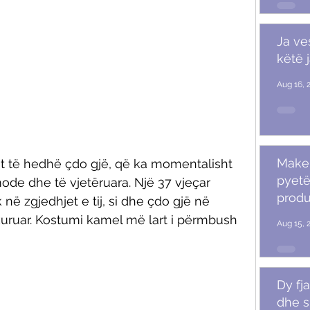
Ja ve
këtë 
Aug 16, 
Makeu
izit të hedhë çdo gjë, që ka momentalisht 
pyetë
ode dhe të vjetëruara. Një 37 vjeçar 
produ
në zgjedhjet e tij, si dhe çdo gjë në 
e kuruar. Kostumi kamel më lart i përmbush 
Aug 15, 
Dy fja
dhe s