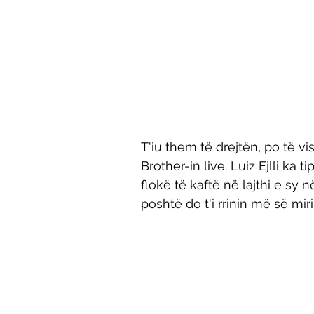
T'iu them të drejtën, po të vis
Brother-in live. Luiz Ejlli ka t
flokë të kaftë në lajthi e sy 
poshtë do t'i rrinin më së mir