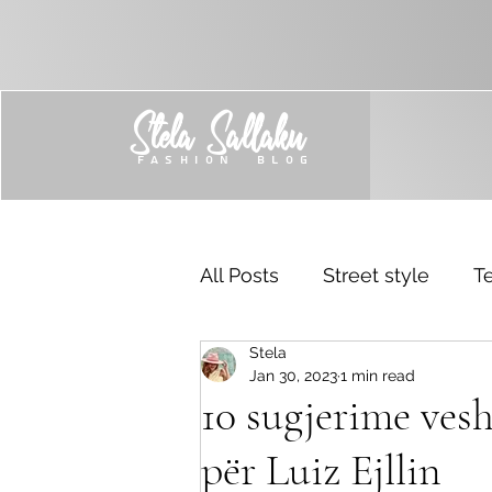
Stela Sallaku
FASHION BLOG
All Posts
Street style
Te
Stela
Trend
Sponsored
Jan 30, 2023
1 min read
10 sugjerime ves
për Luiz Ejllin