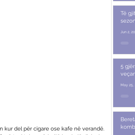
Të gji
sezoni
Jun 2, 2
5 gjër
veçan
May 25, 
Beret
komb
in kur del për cigare ose kafe në verandë. 