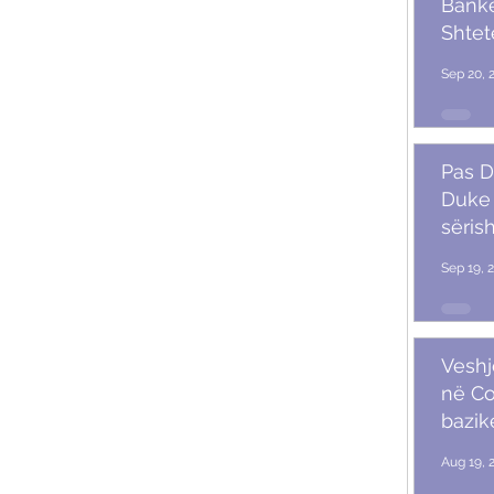
Banket
Shtet
Trum
Sep 20, 
Pas D
Duke 
sërish
Sep 19, 
Veshj
në C
bazik
Aug 19, 