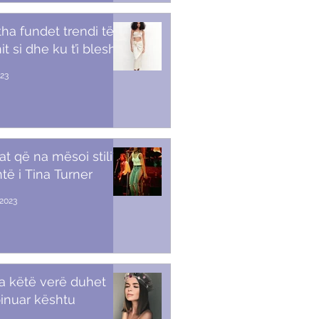
tha fundet trendi të
t si dhe ku t’i blesh
023
at që na mësoi stili i
të i Tina Turner
2023
a këtë verë duhet
inuar kështu