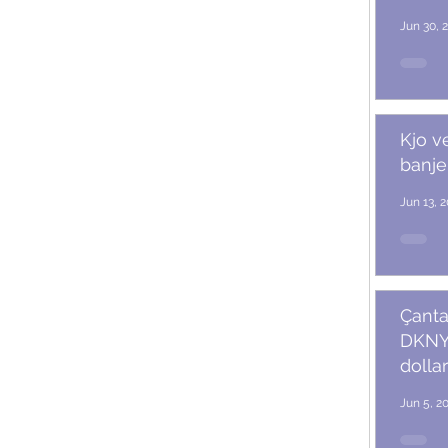
Jun 30, 
Kjo v
banje
Jun 13, 
Çanta
DKNY 
dollar
Jun 5, 2