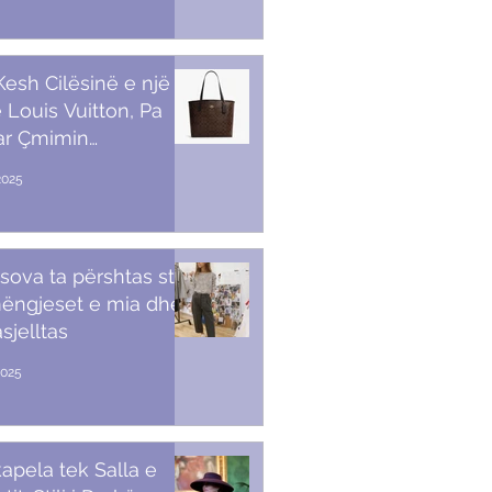
 Kesh Cilësinë e një
 Louis Vuitton, Pa
ar Çmimin
amendës
2025
sova ta përshtas stilin
ëngjeset e mia dhe
sjelltas
2025
apela tek Salla e