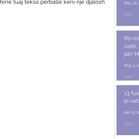
fenë tuaj teksa përballë keni një djalosh 
May 16, 
Po mi
vetë,
për M
May 3, 2
13 fu
jo ve
Apr 23, 