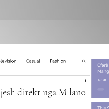
levision
Casual
Fashion
Çfarë
Mang
Bridal
Jan 18
hjesh direkt nga Milano
This 