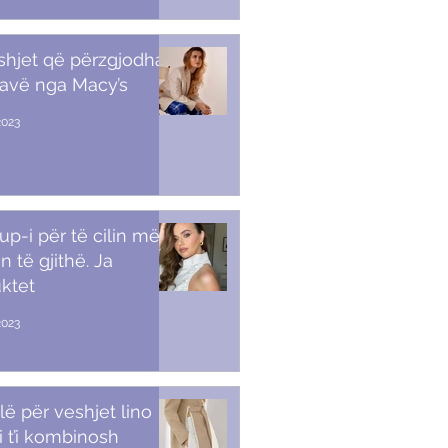
shjet që përzgjodha
javë nga Macy’s
2023
p-i për të cilin më
n të gjithë. Ja
ktet
2023
lë për veshjet lino
i t’i kombinosh