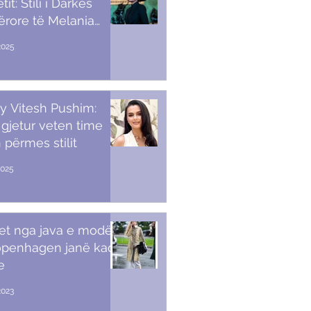
it: Stili i Darkës
ërore të Melania
p
2025
y Vitesh Pushim:
gjetur veten time
 përmes stilit
2025
et nga java e modës
openhagen janë kaq
e
2023