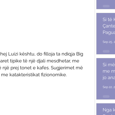
Si të
Çante
Pagu
Marr
Sep 25, 
hej Luizi kështu, do filloja ta ndiqja Big 
iparet tipike të një djali mesdhetar, me 
Si më
në një prej tonet e kafes. Sugjerimet më 
me m
i me katakteristikat fizionomike. 
jo ana
Sep 22, 
Nga k