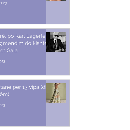
2023
rë, po Karl Lagerfeld
 ç’mendim do kishte
et Gala
023
stane për 13 vipa (dhe
tëm)
2023