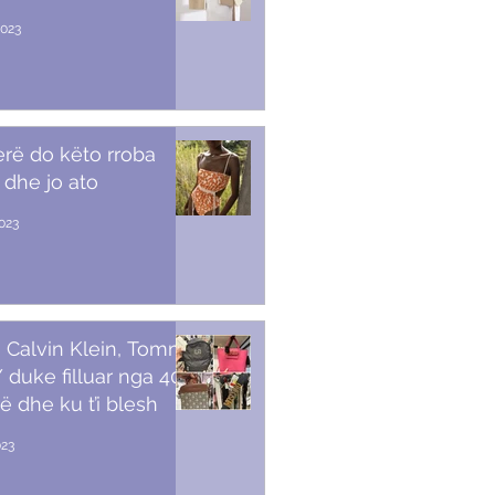
2023
erë do këto rroba
 dhe jo ato
2023
 Calvin Klein, Tommy,
duke filluar nga 40
ë dhe ku t’i blesh
023