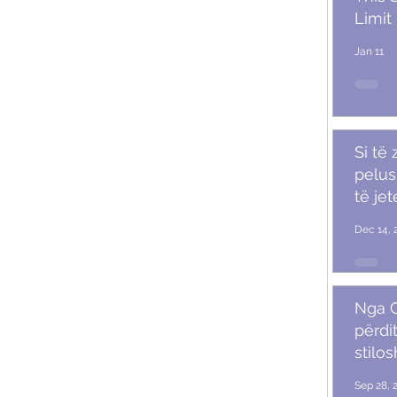
Limit
Jan 11
Si të
pelush
të je
Dec 14, 
Nga G
përdit
stilo
mash
Sep 28, 