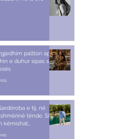
 zgjedhim pallton apo
in e duhur sipas stilit
tesës
2025
ardëroba e tij, në
shmërinë tënde. Si t’i
sh këmishat
kullore
2025