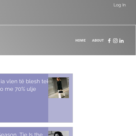
Log In
Home
About
 ia vlen të blesh tek
o me 70% ulje
Season, Tie Is the